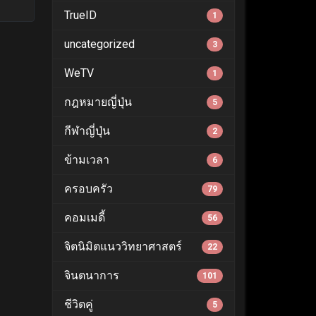
TrueID
1
uncategorized
3
WeTV
1
กฎหมายญี่ปุ่น
5
กีฬาญี่ปุ่น
2
ข้ามเวลา
6
ครอบครัว
79
คอมเมดี้
56
จิตนิมิตแนววิทยาศาสตร์
22
จินตนาการ
101
ชีวิตคู่
5