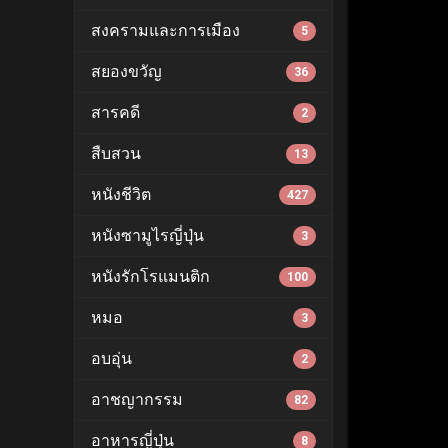
สงครามและการเมือง
5
สยองขวัญ
36
สารคดี
2
สืบสวน
13
หนังชีวิต
427
หนังซามูไรญี่ปุ่น
3
หนังรักโรแมนติก
100
หมอ
3
อบอุ่น
2
อาชญากรรม
82
อาหารญี่ปุ่น
8