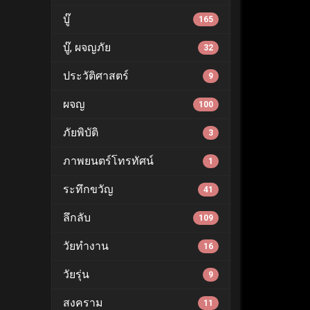
บู๊
165
บู๊, ผจญภัย
32
ประวัติศาสตร์
9
ผจญ
100
ภัยพิบัติ
3
ภาพยนตร์โทรทัศน์
1
ระทึกขวัญ
41
ลึกลับ
109
วัยทำงาน
16
วัยรุ่น
9
สงคราม
11