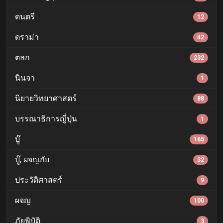
ดนตรี
12
ดราม่า
42
ตลก
232
นินจา
1
นิยายวิทยาศาสตร์
88
บรรณาธิการญี่ปุ่น
1
บู๊
165
บู๊, ผจญภัย
32
ประวัติศาสตร์
9
ผจญ
100
ภัยพิบัติ
3