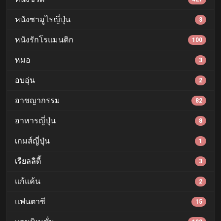
หนังซามูไรญี่ปุ่น
3
หนังรักโรแมนติก
100
หมอ
3
อบอุ่น
2
อาชญากรรม
82
อาหารญี่ปุ่น
8
เกมส์ญี่ปุ่น
1
เรียลลิตี้
3
แก้แค้น
2
แฟนตาซี
15