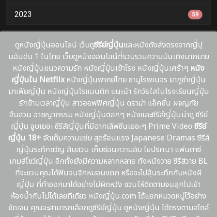
2023
59
ดูหนังญี่ปุ่นออนไลน์ เว็บดู
ซีรีย์ญี่ปุ่น
และหนังดังส่งตรงจากญี่ปุ
นอันดับ 1 ในไทย เว็บดูหนังออนไลน์ที่รวบรวมความบันเทิงมากมาย
หนังญี่ปุ่นแนวความรัก หนังญี่ปุ่นเข้าโรง หนังญี่ปุ่นเศร้าๆ
หนัง
ญี่ปุ่นใน Netflix
หนังญี่ปุ่นพากย์ไทย ซามูไรพเนจร ยากูซ่าญี่ปุ่น
มาเฟียญี่ปุ่น หนังญี่ปุ่นโรแมนติก แนะนํา รักวัยใสในโรงเรียนญี่ปุ่น
รักข้ามเวลาญี่ปุ่น สาวออฟฟิศญี่ปุ่น ดราม่า แอ็คชั่น ผจญภัย
สืบสวน อาชญากรรม หนังญี่ปุ่นตลกๆ หนังและซีรีส์ญี่ปุ่นน่าดู ซีรีย์
ญี่ปุ่น จูบเยอะ ซีรีส์ญี่ปุ่นที่มีฉากเลิฟซีนเยอะๆ Prime Video
ซีรีย์
ญี่ปุ่น 18+
จัดเต็มความแซ่บ สุดร้อนเเรง Japanese Dramas ซีรีส์
ญี่ปุ่นระทึกขวัญ สืบสวน เก็บซ่อนความลับ ไขปริศนา แฟนตาซี
เกมส์โชว์ญี่ปุ่น อีกทั้งยังมีความหลากหลาย ทังหนังวาย ซีรีส์วาย BL
ที่จะชวนคุณได้ฟินจนจิกหมอนแตก หรือจะไปลุ้นระทึกกับหนังผี
ญี่ปุ่น ที่ทำออกมาได้อย่างไม่ผิดหวัง ชวนให้ติดตามจนลุกไปเข้า
ห้องน้ำกันไม่ได้เลยทีเดียว หนังญี่ปุ่น.com ได้แยกหมวดหมู่ไว้อย่าง
ชัดเจน คุณจะสามารถเลือกดูซีรีย์ญี่ปุ่น ดูหนังญี่ปุ่น ได้ตรงตามสไตล์