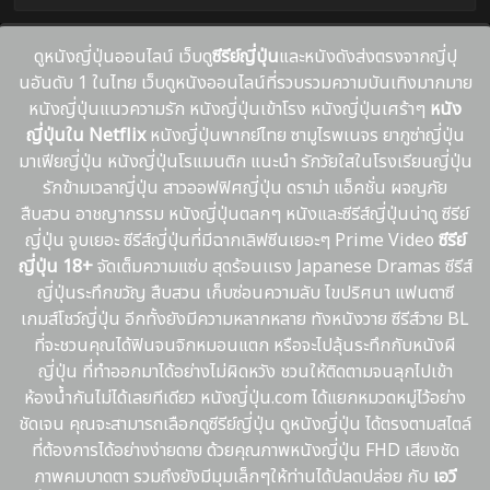
ดูหนังญี่ปุ่นออนไลน์ เว็บดู
ซีรีย์ญี่ปุ่น
และหนังดังส่งตรงจากญี่ปุ
นอันดับ 1 ในไทย เว็บดูหนังออนไลน์ที่รวบรวมความบันเทิงมากมาย
หนังญี่ปุ่นแนวความรัก หนังญี่ปุ่นเข้าโรง หนังญี่ปุ่นเศร้าๆ
หนัง
ญี่ปุ่นใน Netflix
หนังญี่ปุ่นพากย์ไทย ซามูไรพเนจร ยากูซ่าญี่ปุ่น
มาเฟียญี่ปุ่น หนังญี่ปุ่นโรแมนติก แนะนํา รักวัยใสในโรงเรียนญี่ปุ่น
รักข้ามเวลาญี่ปุ่น สาวออฟฟิศญี่ปุ่น ดราม่า แอ็คชั่น ผจญภัย
สืบสวน อาชญากรรม หนังญี่ปุ่นตลกๆ หนังและซีรีส์ญี่ปุ่นน่าดู ซีรีย์
ญี่ปุ่น จูบเยอะ ซีรีส์ญี่ปุ่นที่มีฉากเลิฟซีนเยอะๆ Prime Video
ซีรีย์
ญี่ปุ่น 18+
จัดเต็มความแซ่บ สุดร้อนเเรง Japanese Dramas ซีรีส์
ญี่ปุ่นระทึกขวัญ สืบสวน เก็บซ่อนความลับ ไขปริศนา แฟนตาซี
เกมส์โชว์ญี่ปุ่น อีกทั้งยังมีความหลากหลาย ทังหนังวาย ซีรีส์วาย BL
ที่จะชวนคุณได้ฟินจนจิกหมอนแตก หรือจะไปลุ้นระทึกกับหนังผี
ญี่ปุ่น ที่ทำออกมาได้อย่างไม่ผิดหวัง ชวนให้ติดตามจนลุกไปเข้า
ห้องน้ำกันไม่ได้เลยทีเดียว หนังญี่ปุ่น.com ได้แยกหมวดหมู่ไว้อย่าง
ชัดเจน คุณจะสามารถเลือกดูซีรีย์ญี่ปุ่น ดูหนังญี่ปุ่น ได้ตรงตามสไตล์
ที่ต้องการได้อย่างง่ายดาย ด้วยคุณภาพหนังญี่ปุ่น FHD เสียงชัด
ภาพคมบาดตา รวมถึงยังมีมุมเล็กๆให้ท่านได้ปลดปล่อย กับ
เอวี