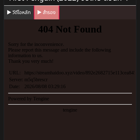
วีดีโอหลัก
สำรอง