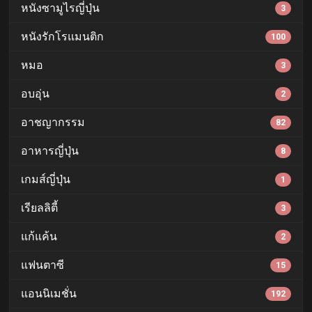
หนังซามูไรญี่ปุ่น
3
หนังรักโรแมนติก
100
หมอ
3
อบอุ่น
2
อาชญากรรม
82
อาหารญี่ปุ่น
8
เกมส์ญี่ปุ่น
1
เรียลลิตี้
3
แก้แค้น
2
แฟนตาซี
15
แอนนิเมชั่น
192