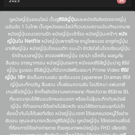
2023
59
ดูหนังญี่ปุ่นออนไลน์ เว็บดู
ซีรีย์ญี่ปุ่น
และหนังดังส่งตรงจากญี่ปุ
นอันดับ 1 ในไทย เว็บดูหนังออนไลน์ที่รวบรวมความบันเทิงมากมาย
หนังญี่ปุ่นแนวความรัก หนังญี่ปุ่นเข้าโรง หนังญี่ปุ่นเศร้าๆ
หนัง
ญี่ปุ่นใน Netflix
หนังญี่ปุ่นพากย์ไทย ซามูไรพเนจร ยากูซ่าญี่ปุ่น
มาเฟียญี่ปุ่น หนังญี่ปุ่นโรแมนติก แนะนํา รักวัยใสในโรงเรียนญี่ปุ่น
รักข้ามเวลาญี่ปุ่น สาวออฟฟิศญี่ปุ่น ดราม่า แอ็คชั่น ผจญภัย
สืบสวน อาชญากรรม หนังญี่ปุ่นตลกๆ หนังและซีรีส์ญี่ปุ่นน่าดู ซีรีย์
ญี่ปุ่น จูบเยอะ ซีรีส์ญี่ปุ่นที่มีฉากเลิฟซีนเยอะๆ Prime Video
ซีรีย์
ญี่ปุ่น 18+
จัดเต็มความแซ่บ สุดร้อนเเรง Japanese Dramas ซีรีส์
ญี่ปุ่นระทึกขวัญ สืบสวน เก็บซ่อนความลับ ไขปริศนา แฟนตาซี
เกมส์โชว์ญี่ปุ่น อีกทั้งยังมีความหลากหลาย ทังหนังวาย ซีรีส์วาย BL
ที่จะชวนคุณได้ฟินจนจิกหมอนแตก หรือจะไปลุ้นระทึกกับหนังผี
ญี่ปุ่น ที่ทำออกมาได้อย่างไม่ผิดหวัง ชวนให้ติดตามจนลุกไปเข้า
ห้องน้ำกันไม่ได้เลยทีเดียว หนังญี่ปุ่น.com ได้แยกหมวดหมู่ไว้อย่าง
ชัดเจน คุณจะสามารถเลือกดูซีรีย์ญี่ปุ่น ดูหนังญี่ปุ่น ได้ตรงตามสไตล์
ที่ต้องการได้อย่างง่ายดาย ด้วยคุณภาพหนังญี่ปุ่น FHD เสียงชัด