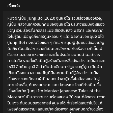
เรื่องย่อ
หนังผีญี่ปุ่น Junji Ito (2023) จุนจิ อิโต้: รวมเรื่องสยองขวัญ
ญี่ปุ่น ผลงานจากวิสัยทัศน์ของจุนจิ อิโต้ ปรมาจารย์มังงะสยอง
ขวัญ รวมเรื่องสั้นคัดสรรแนวเสียวสันหลัง พิสดาร และกระชาก
ใจไม่รู้ลืม เมื่อพูดถึงการ์ตูนหลอน ๆ แล้ว ผลงานของ จุนจิ อิโต้
(Junji Ito) คงเป็นชื่อแรก ๆ ที่คอการ์ตูนญี่ปุ่นแนวสยองขวัญ
นึกถึง ด้วยสไตล์การวาดที่เป็นเอกลักษณ์ กับเรื่องราวที่เต็มไป
ด้วยความสยอง แหวกแนว และสั่นประสาทจนคนอ่านอย่างเรา
คาดไม่ถึง รวมทั้งยังเป็นผู้สร้างตัวละครชื่อดังอย่าง โทมิเอะ และ
โชอิจิ อีกด้วย จุนจิ อิโต้ เป็นนักเขียนการ์ตูนชาวญี่ปุ่น เป็นนัก
เขียนมังงะแนวสยองขวัญที่มีผลงานเป็นที่รู้จักอย่าง โทมิเอะ
เรื่องราวของเด็กสาวผู้เป็นอมตะนำพาผู้คลั่งไคล้ของเธอไปสู่
ความบ้าคลั่ง, ก้นหอยมรณะ และ ปลามรณะ โดยที่ตัวอนิเมชั่น
เรื่องนี้อย่าง ‘Junji Ito Maniac: Japanese Tales of the
Macabre’ เป็นการรวบรวมเรื่องสยอง 20 ตอนที่คัดสรรมาจาก
ในมังงะต้นฉบับของอาจารย์ จุนจิ อิโต้ ที่เรียกได้เลยว่าไม่ใช่แค่
เพียงคัดสรรความหลอนอย่างเดียวเพราะอย่างที่บอกว่าชุดเรื่อง