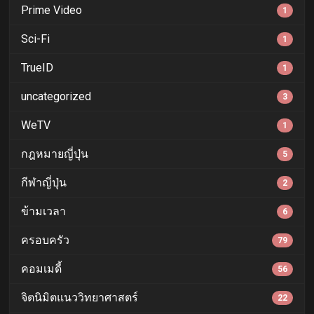
Prime Video
1
Sci-Fi
1
TrueID
1
uncategorized
3
WeTV
1
กฎหมายญี่ปุ่น
5
กีฬาญี่ปุ่น
2
ข้ามเวลา
6
ครอบครัว
79
คอมเมดี้
56
จิตนิมิตแนววิทยาศาสตร์
22