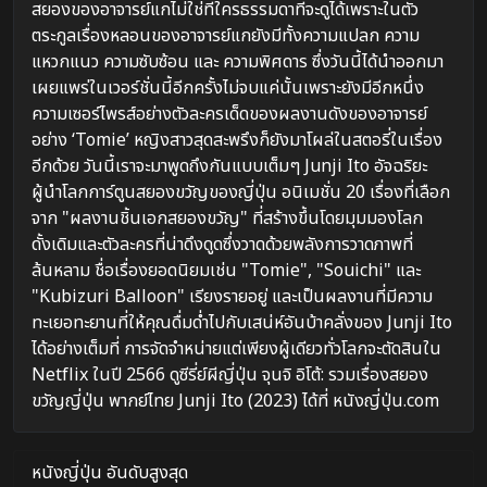
สยองของอาจารย์แกไม่ใช่ที่ใครธรรมดาที่จะดูได้เพราะในตัว
ตระกูลเรื่องหลอนของอาจารย์แกยังมีทั้งความแปลก ความ
แหวกแนว ความซับซ้อน และ ความพิศดาร ซึ่งวันนี้ได้นำออกมา
เผยแพร่ในเวอร์ชั่นนี้อีกครั้งไม่จบแค่นั้นเพราะยังมีอีกหนึ่ง
ความเซอร์ไพรส์อย่างตัวละครเด็ดของผลงานดังของอาจารย์
อย่าง ‘Tomie’ หญิงสาวสุดสะพรึงก็ยังมาโผล่ในสตอรี่ในเรื่อง
อีกด้วย วันนี้เราจะมาพูดถึงกันแบบเต็มๆ Junji Ito อัจฉริยะ
ผู้นำโลกการ์ตูนสยองขวัญของญี่ปุ่น อนิเมชั่น 20 เรื่องที่เลือก
จาก "ผลงานชิ้นเอกสยองขวัญ" ที่สร้างขึ้นโดยมุมมองโลก
ดั้งเดิมและตัวละครที่น่าดึงดูดซึ่งวาดด้วยพลังการวาดภาพที่
ล้นหลาม ชื่อเรื่องยอดนิยมเช่น "Tomie", "Souichi" และ
"Kubizuri Balloon" เรียงรายอยู่ และเป็นผลงานที่มีความ
ทะเยอทะยานที่ให้คุณดื่มด่ำไปกับเสน่ห์อันบ้าคลั่งของ Junji Ito
ได้อย่างเต็มที่ การจัดจำหน่ายแต่เพียงผู้เดียวทั่วโลกจะตัดสินใน
Netflix ในปี 2566 ดูซีรี่ย์ผีญี่ปุ่น จุนจิ อิโต้: รวมเรื่องสยอง
ขวัญญี่ปุ่น พากย์ไทย Junji Ito (2023) ได้ที่ หนังญี่ปุ่น.com
หนังญี่ปุ่น อันดับสูงสุด