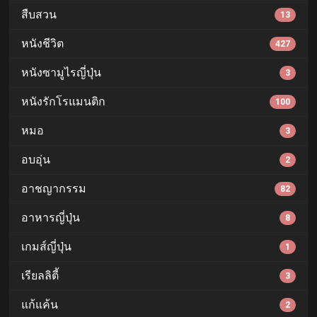
สืบสวน
13
หนังชีวิต
427
หนังซามูไรญี่ปุ่น
3
หนังรักโรแมนติก
100
หมอ
3
อบอุ่น
2
อาชญากรรม
82
อาหารญี่ปุ่น
8
เกมส์ญี่ปุ่น
1
เรียลลิตี้
3
แก้แค้น
2