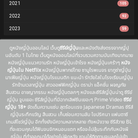
2021
105
2022
92
2023
59
ดูหนังญี่ปุ่นออนไลน์ เว็บดู
ซีรีย์ญี่ปุ่น
และหนังดังส่งตรงจากญี่ปุ
นอันดับ 1 ในไทย เว็บดูหนังออนไลน์ที่รวบรวมความบันเทิงมากมาย
หนังญี่ปุ่นแนวความรัก หนังญี่ปุ่นเข้าโรง หนังญี่ปุ่นเศร้าๆ
หนัง
ญี่ปุ่นใน Netflix
หนังญี่ปุ่นพากย์ไทย ซามูไรพเนจร ยากูซ่าญี่ปุ่น
มาเฟียญี่ปุ่น หนังญี่ปุ่นโรแมนติก แนะนํา รักวัยใสในโรงเรียนญี่ปุ่น
รักข้ามเวลาญี่ปุ่น สาวออฟฟิศญี่ปุ่น ดราม่า แอ็คชั่น ผจญภัย
สืบสวน อาชญากรรม หนังญี่ปุ่นตลกๆ หนังและซีรีส์ญี่ปุ่นน่าดู ซีรีย์
ญี่ปุ่น จูบเยอะ ซีรีส์ญี่ปุ่นที่มีฉากเลิฟซีนเยอะๆ Prime Video
ซีรีย์
ญี่ปุ่น 18+
จัดเต็มความแซ่บ สุดร้อนเเรง Japanese Dramas ซีรีส์
ญี่ปุ่นระทึกขวัญ สืบสวน เก็บซ่อนความลับ ไขปริศนา แฟนตาซี
เกมส์โชว์ญี่ปุ่น อีกทั้งยังมีความหลากหลาย ทังหนังวาย ซีรีส์วาย BL
ที่จะชวนคุณได้ฟินจนจิกหมอนแตก หรือจะไปลุ้นระทึกกับหนังผี
ญี่ปุ่น ที่ทำออกมาได้อย่างไม่ผิดหวัง ชวนให้ติดตามจนลุกไปเข้า