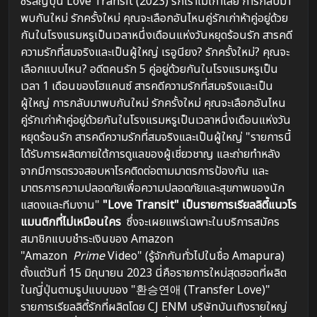
ซีรีส์ญี่ปุ่น Love Transit (2023) รักเราไม่เก่าเลย การกลับมา
พบกันใหม่ รักครั้งใหม่ คุณจะเลือกอันไหนคู่รักเก่าห้าคู่อยู่ด้วย
กันในโรงแรมหรูเป็นเวลาหนึ่งเดือนแห่งวันหยุดร้อนรัก สารคดี
ความรักที่สมจริงและเป็นผู้ใหญ่ เรอูนียง? รักครั้งใหม่? คุณจะ
เลือกแบบไหน? อดีตคนรัก 5 คู่อยู่ด้วยกันในโรงแรมหรูเป็น
เวลา 1 เดือนของโฮแคนซ์ สารคดีความรักที่สมจริงและเป็น
ผู้ใหญ่ การกลับมาพบกันใหม่ รักครั้งใหม่ คุณจะเลือกอันไหน
คู่รักเก่าห้าคู่อยู่ด้วยกันในโรงแรมหรูเป็นเวลาหนึ่งเดือนแห่งวัน
หยุดร้อนรัก สารคดีความรักที่สมจริงและเป็นผู้ใหญ่ "รายการนี้
ได้รับการผลิตภายใต้การดูแลของผู้เชี่ยวชาญ และถ่ายทำหลัง
จากมีการตรวจสอบหาโรคติดต่อตามมาตรการป้องกัน และ
มาตรการความปลอดภัยเพื่อความปลอดภัยและสุขภาพของนัก
แสดงและทีมงาน"
"Love Transit" เป็นรายการเรียลลิตี้แนวโร
แมนติกที่ไม่เหมือนใคร
ซึ่งจะเผยแพร่เฉพาะในบริการสมัคร
สมาชิกแบบชำระเงินของ Amazon
"Amazon
Prime
Video" (รู้จักกันทั่วไปในชื่อ Amapura)
ตั้งแต่วันที่ 15 มิถุนายน 2023 นี่คือรายการใหม่สุดฮอตที่ผลิต
ในญี่ปุ่นตามรูปแบบของ "환승연애 (Transfer Love)"
รายการเรียลลิตี้รักที่ผลิตโดย CJ ENM บริษัทบันเทิงรายใหญ่