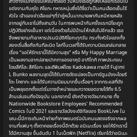
สาวต่างแม่กดขี่ข่มเหงมาตลอด วันหนึ่งเธอถูกสั่งให้ออกเรือนไป
แต่งงานกับคุโด คิโยกะ ทหารหนุ่มซึ่งได้ชื่อว่าเป็นคนเลือดเย็นไร้
หัวใจ เจ้าของข่าวลือแย่ๆที่ว่าคู่หมั้นมากมายพากันหนีหายหลัง
จากอยู่กับเขาไม่ถึงสามวัน ในการพบหน้ากันครั้งแรกมิโยะถูก
ปฏิบัติอย่างเย็นชา แต่เนื่องด้วยไม่มีบ้านให้กลับไปอีกแล้ว เธอ
จึงพยายามทำอาหารปรนนิบัติคิโยกะทุกวัน กระทั่งหัวใจของทั้ง
สองเริ่มสื่อถึงกันทีละนิด ไลท์โนเวลที่ได้รับความนิยมถล่มทลาย
เรื่อง “ขอให้รักเรานี้ได้มีความสุข” หรือ My Happy Marriage
เป็นผลงานจากปลายปากกาของอาคุมิ อากิโทกิ ภาพประกอบ
โดยสึคิโฮะ สึคิโอกะ และตีพิมพ์โดย Kadokawa ภายใต้ Fujimi
L Bunko ผลงานชุดนี้ได้รับการดัดแปลงเป็นการ์ตูนมังงะโดยริ
โตะ โคซากะ และได้รับความนิยมมากขึ้นเรื่อยๆ จากกระแสที่ดัง
เป็นพลุแตกตั้งแต่เริ่มวางจำหน่ายและกวาดยอดขายได้ถึง 6.5
ล้านเล่มจนถึงปัจจุบัน นอกจากนี้ ยังคว้ารางวัลมากมาย ทั้ง
Nationwide Bookstore Employees' Recommended
Comics ในปี 2021 และรางวัลมังงะดิจิทัลของ BookLive ใน
ขณะนี้มีการเดินหน้าถ่ายทำภาพยนตร์ฉบับคนแสดงจริงจากผล
งานที่แฟนๆ ตั้งตาคอยเรื่องนี้อีกด้วย อนิเมะเรื่อง ขอให้รักเรานี้
ได้มีความสุข ขึ้นอันดับ 1 ในเน็ตฟิก (Netflix) เรียกได้ว่าอนิเมะ