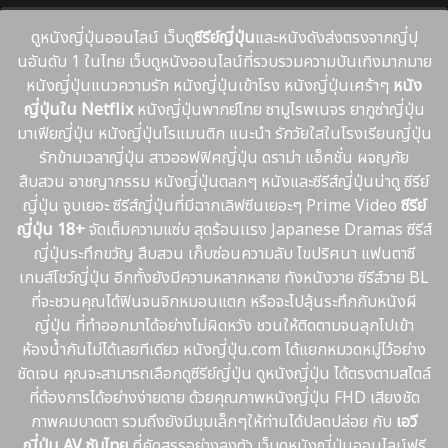
ดูหนังญี่ปุ่นออนไลน์ เว็บดู
ซีรีย์ญี่ปุ่น
และหนังดังส่งตรงจากญี่ปุ
นอันดับ 1 ในไทย เว็บดูหนังออนไลน์ที่รวบรวมความบันเทิงมากมาย
หนังญี่ปุ่นแนวความรัก หนังญี่ปุ่นเข้าโรง หนังญี่ปุ่นเศร้าๆ
หนัง
ญี่ปุ่นใน Netflix
หนังญี่ปุ่นพากย์ไทย ซามูไรพเนจร ยากูซ่าญี่ปุ่น
มาเฟียญี่ปุ่น หนังญี่ปุ่นโรแมนติก แนะนํา รักวัยใสในโรงเรียนญี่ปุ่น
รักข้ามเวลาญี่ปุ่น สาวออฟฟิศญี่ปุ่น ดราม่า แอ็คชั่น ผจญภัย
สืบสวน อาชญากรรม หนังญี่ปุ่นตลกๆ หนังและซีรีส์ญี่ปุ่นน่าดู ซีรีย์
ญี่ปุ่น จูบเยอะ ซีรีส์ญี่ปุ่นที่มีฉากเลิฟซีนเยอะๆ Prime Video
ซีรีย์
ญี่ปุ่น 18+
จัดเต็มความแซ่บ สุดร้อนเเรง Japanese Dramas ซีรีส์
ญี่ปุ่นระทึกขวัญ สืบสวน เก็บซ่อนความลับ ไขปริศนา แฟนตาซี
เกมส์โชว์ญี่ปุ่น อีกทั้งยังมีความหลากหลาย ทังหนังวาย ซีรีส์วาย BL
ที่จะชวนคุณได้ฟินจนจิกหมอนแตก หรือจะไปลุ้นระทึกกับหนังผี
ญี่ปุ่น ที่ทำออกมาได้อย่างไม่ผิดหวัง ชวนให้ติดตามจนลุกไปเข้า
ห้องน้ำกันไม่ได้เลยทีเดียว หนังญี่ปุ่น.com ได้แยกหมวดหมู่ไว้อย่าง
ชัดเจน คุณจะสามารถเลือกดูซีรีย์ญี่ปุ่น ดูหนังญี่ปุ่น ได้ตรงตามสไตล์
ที่ต้องการได้อย่างง่ายดาย ด้วยคุณภาพหนังญี่ปุ่น FHD เสียงชัด
ภาพคมบาดตา รวมถึงยังมีมุมเล็กๆให้ท่านได้ปลดปล่อย กับ
เอวี
ญี่ปุ่น AV ซับไทย
ที่คัดสรรอย่างลงตัว เว็บดูหนังญี่ปุ่นออนไลน์ฟรี