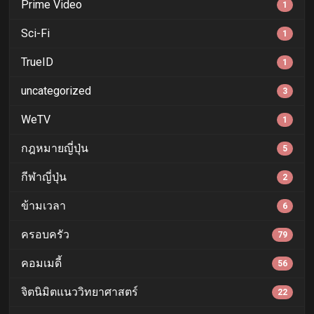
Prime Video
1
Sci-Fi
1
TrueID
1
uncategorized
3
WeTV
1
กฎหมายญี่ปุ่น
5
กีฬาญี่ปุ่น
2
ข้ามเวลา
6
ครอบครัว
79
คอมเมดี้
56
จิตนิมิตแนววิทยาศาสตร์
22