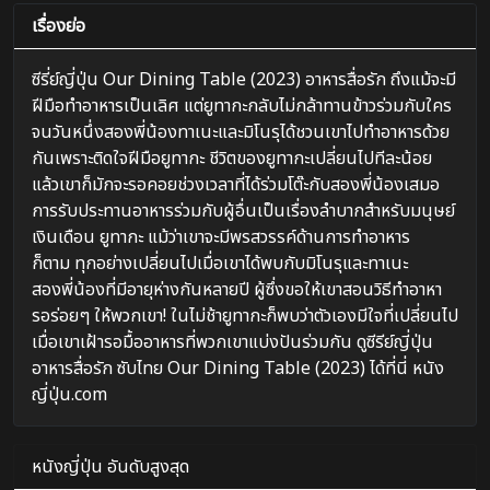
เรื่องย่อ
ซีรี่ย์ญี่ปุ่น Our Dining Table (2023) อาหารสื่อรัก ถึงแม้จะมี
ฝีมือทำอาหารเป็นเลิศ แต่ยูทากะกลับไม่กล้าทานข้าวร่วมกับใคร
จนวันหนึ่งสองพี่น้องทาเนะและมิโนรุได้ชวนเขาไปทำอาหารด้วย
กันเพราะติดใจฝีมือยูทากะ ชีวิตของยูทากะเปลี่ยนไปทีละน้อย
แล้วเขาก็มักจะรอคอยช่วงเวลาที่ได้ร่วมโต๊ะกับสองพี่น้องเสมอ
การรับประทานอาหารร่วมกับผู้อื่นเป็นเรื่องลำบากสำหรับมนุษย์
เงินเดือน ยูทากะ แม้ว่าเขาจะมีพรสวรรค์ด้านการทำอาหาร
ก็ตาม ทุกอย่างเปลี่ยนไปเมื่อเขาได้พบกับมิโนรุและทาเนะ
สองพี่น้องที่มีอายุห่างกันหลายปี ผู้ซึ่งขอให้เขาสอนวิธีทำอาหา
รอร่อยๆ ให้พวกเขา! ในไม่ช้ายูทากะก็พบว่าตัวเองมีใจที่เปลี่ยนไป
เมื่อเขาเฝ้ารอมื้ออาหารที่พวกเขาแบ่งปันร่วมกัน ดูซีรีย์ญี่ปุ่น
อาหารสื่อรัก ซับไทย Our Dining Table (2023) ได้ที่นี่ หนัง
ญี่ปุ่น.com
หนังญี่ปุ่น อันดับสูงสุด