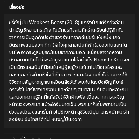
เรื่องย่อ
ซีรี่ย์ญี่ปุ่น Weakest Beast (2018) แกร่งนักแต่รักยังอ่อน
นักบัญชีหยาบกระด้างกับนักธุรกิจสาวที่คร่ำเครียดได้รู้จักกัน
จากการเป็นลูกค้าประจำของร้านคราฟต์เบียร์แห่งหนึ่ง เกิด
มิตรภาพแบบงงๆ ที่ทำให้ทั้งคู่กลายเป็นที่พักใจของกันและกัน
ชินไค อากิระดูสมบูรณ์แบบจากภายนอก เหนื่อยล้าจากความ
กังวลมากเกินไปว่าจะสมบูรณ์แบบได้อย่างไร Nemoto Kousei
เป็นมิตรและเป็นที่นิยมในหมู่ผู้หญิง แต่เขาไม่เชื่อใจใครและ
มองทุกอย่างด้วยหัวใจที่เย็นชา พวกเขาสองคนซึ่งไม่สามารถใช้
ชีวิตตามสัญชาตญาณเหมือนสัตว์ได้ พบกันโดยบังเอิญที่บาร์
คราฟต์เบียร์หลังเลิกงาน และค่อยๆ สนิทสนมกันจนทะเลาะกัน
และบอกความรู้สึกที่แท้จริงให้อีกฝ่ายฟัง เนื่องจากการเผชิญ
หน้าของพวกเขา แม้จะได้รับบาดเจ็บ พวกเขาก็เริ่มพยายามเป็น
ตัวของตัวเองและเริ่มก้าวไปข้างหน้า ดูซีรีย์ญี่ปุ่น แกร่งนักแต่รัก
ยังอ่อน ซับไทย ได้ที่นี่ หนังญี่ปุ่น.com