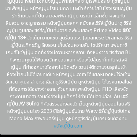
ญี่ปุ่นใน Netflix
หนังญี่ปุ่นพากย์ไทย ซามูไรพเนจร ยากูซ่าญี่ปุ่น
มาเฟียญี่ปุ่น หนังญี่ปุ่นโรแมนติก แนะนํา รักวัยใสในโรงเรียนญี่ปุ่น
รักข้ามเวลาญี่ปุ่น สาวออฟฟิศญี่ปุ่น ดราม่า แอ็คชั่น ผจญภัย
สืบสวน อาชญากรรม หนังญี่ปุ่นตลกๆ หนังและซีรีส์ญี่ปุ่นน่าดู ซีรีย์
ญี่ปุ่น จูบเยอะ ซีรีส์ญี่ปุ่นที่มีฉากเลิฟซีนเยอะๆ Prime Video
ซีรีย์
ญี่ปุ่น 18+
จัดเต็มความแซ่บ สุดร้อนเเรง Japanese Dramas ซีรีส์
ญี่ปุ่นระทึกขวัญ สืบสวน เก็บซ่อนความลับ ไขปริศนา แฟนตาซี
เกมส์โชว์ญี่ปุ่น อีกทั้งยังมีความหลากหลาย ทังหนังวาย ซีรีส์วาย BL
ที่จะชวนคุณได้ฟินจนจิกหมอนแตก หรือจะไปลุ้นระทึกกับหนังผี
ญี่ปุ่น ที่ทำออกมาได้อย่างไม่ผิดหวัง ชวนให้ติดตามจนลุกไปเข้า
ห้องน้ำกันไม่ได้เลยทีเดียว หนังญี่ปุ่น.com ได้แยกหมวดหมู่ไว้อย่าง
ชัดเจน คุณจะสามารถเลือกดูซีรีย์ญี่ปุ่น ดูหนังญี่ปุ่น ได้ตรงตามสไตล์
ที่ต้องการได้อย่างง่ายดาย ด้วยคุณภาพหนังญี่ปุ่น FHD เสียงชัด
ภาพคมบาดตา รวมถึงยังมีมุมเล็กๆให้ท่านได้ปลดปล่อย กับ
เอวี
ญี่ปุ่น AV ซับไทย
ที่คัดสรรอย่างลงตัว เว็บดูหนังญี่ปุ่นออนไลน์ฟรี
หนังญี่ปุ่นชนโรง 2023 ซีรีย์ญี่ปุ่นซับไทย Wetv ซีรี่ย์ญี่ปุ่นซับไทย
Mono Max ภาพยนตร์ญี่ปุ่น ดูหนังดูซีรีย์ญี่ปุ่นครบจบต้องที่นี่
หนังญี่ปุ่น.com