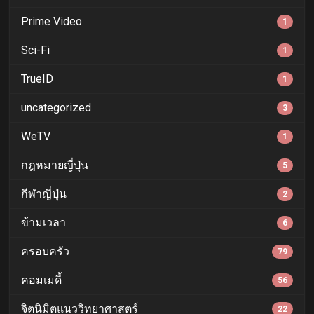
Prime Video
1
Sci-Fi
1
TrueID
1
uncategorized
3
WeTV
1
กฎหมายญี่ปุ่น
5
กีฬาญี่ปุ่น
2
ข้ามเวลา
6
ครอบครัว
79
คอมเมดี้
56
จิตนิมิตแนววิทยาศาสตร์
22