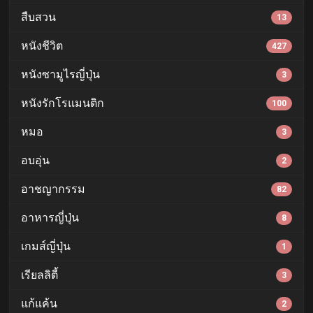
สืบสวน
13
หนังชีวิต
427
หนังซามูไรญี่ปุ่น
3
หนังรักโรแมนติก
100
หมอ
3
อบอุ่น
2
อาชญากรรม
82
อาหารญี่ปุ่น
8
เกมส์ญี่ปุ่น
1
เรียลลิตี้
3
แก้แค้น
2