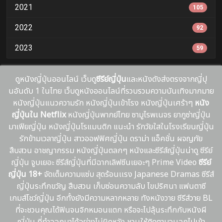
2021
105
2022
92
2023
59
ดูหนังญี่ปุ่นออนไลน์ เว็บดู
ซีรีย์ญี่ปุ่น
และหนังดังส่งตรงจากญี่ปุ
นอันดับ 1 ในไทย เว็บดูหนังออนไลน์ที่รวบรวมความบันเทิงมากมาย
หนังญี่ปุ่นแนวความรัก หนังญี่ปุ่นเข้าโรง หนังญี่ปุ่นเศร้าๆ
หนัง
ญี่ปุ่นใน Netflix
หนังญี่ปุ่นพากย์ไทย ซามูไรพเนจร ยากูซ่าญี่ปุ่น
มาเฟียญี่ปุ่น หนังญี่ปุ่นโรแมนติก แนะนํา รักวัยใสในโรงเรียนญี่ปุ่น
รักข้ามเวลาญี่ปุ่น สาวออฟฟิศญี่ปุ่น ดราม่า แอ็คชั่น ผจญภัย
สืบสวน อาชญากรรม หนังญี่ปุ่นตลกๆ หนังและซีรีส์ญี่ปุ่นน่าดู ซีรีย์
ญี่ปุ่น จูบเยอะ ซีรีส์ญี่ปุ่นที่มีฉากเลิฟซีนเยอะๆ Prime Video
ซีรีย์
ญี่ปุ่น 18+
จัดเต็มความแซ่บ สุดร้อนเเรง Japanese Dramas ซีรีส์
ญี่ปุ่นระทึกขวัญ สืบสวน เก็บซ่อนความลับ ไขปริศนา แฟนตาซี
เกมส์โชว์ญี่ปุ่น อีกทั้งยังมีความหลากหลาย ทังหนังวาย ซีรีส์วาย BL
ที่จะชวนคุณได้ฟินจนจิกหมอนแตก หรือจะไปลุ้นระทึกกับหนังผี