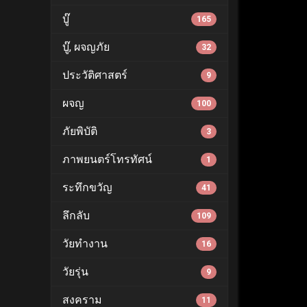
บู๊
165
บู๊, ผจญภัย
32
ประวัติศาสตร์
9
ผจญ
100
ภัยพิบัติ
3
ภาพยนตร์โทรทัศน์
1
ระทึกขวัญ
41
ลึกลับ
109
วัยทำงาน
16
วัยรุ่น
9
สงคราม
11