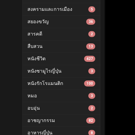
สงครามและการเมือง
5
สยองขวัญ
36
สารคดี
2
สืบสวน
13
หนังชีวิต
427
หนังซามูไรญี่ปุ่น
3
หนังรักโรแมนติก
100
หมอ
3
อบอุ่น
2
อาชญากรรม
82
อาหารญี่ปุ่น
8