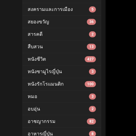
สงครามและการเมือง
5
สยองขวัญ
36
สารคดี
2
สืบสวน
13
หนังชีวิต
427
หนังซามูไรญี่ปุ่น
3
หนังรักโรแมนติก
100
หมอ
3
อบอุ่น
2
อาชญากรรม
82
อาหารญี่ปุ่น
8