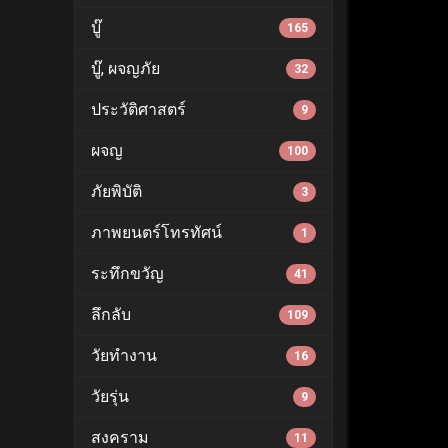
บู๊
165
บู๊, ผจญภัย
32
ประวัติศาสตร์
9
ผจญ
100
ภัยพิบัติ
3
ภาพยนตร์โทรทัศน์
1
ระทึกขวัญ
41
ลึกลับ
109
วัยทำงาน
16
วัยรุ่น
9
สงคราม
11