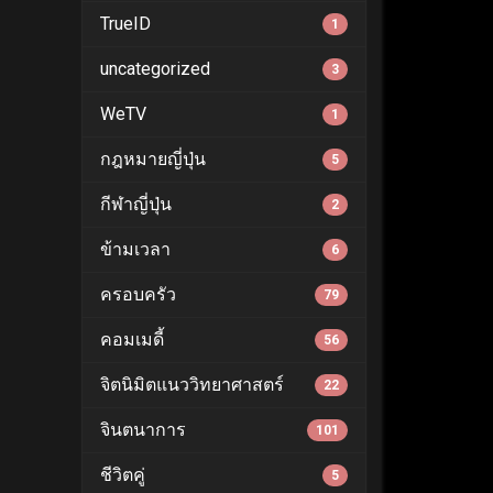
TrueID
1
uncategorized
3
WeTV
1
กฎหมายญี่ปุ่น
5
กีฬาญี่ปุ่น
2
ข้ามเวลา
6
ครอบครัว
79
คอมเมดี้
56
จิตนิมิตแนววิทยาศาสตร์
22
จินตนาการ
101
ชีวิตคู่
5