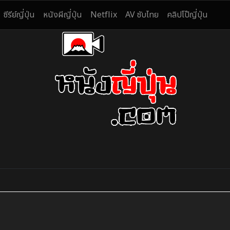
ซีรีย์ญี่ปุ่น
หนังผีญี่ปุ่น
Netflix
AV ซับไทย
คลิปโป๊ญี่ปุ่น