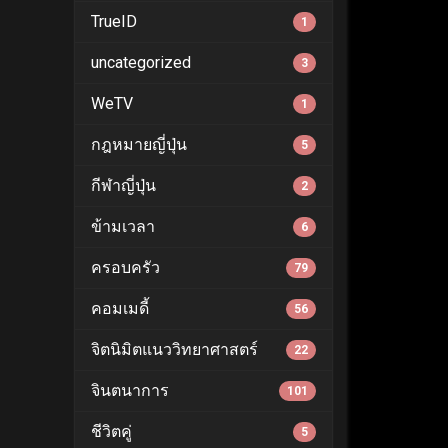
TrueID
1
uncategorized
3
WeTV
1
กฎหมายญี่ปุ่น
5
กีฬาญี่ปุ่น
2
ข้ามเวลา
6
ครอบครัว
79
คอมเมดี้
56
จิตนิมิตแนววิทยาศาสตร์
22
จินตนาการ
101
ชีวิตคู่
5