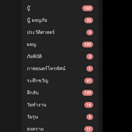
บู๊
165
บู๊, ผจญภัย
32
ประวัติศาสตร์
9
ผจญ
100
ภัยพิบัติ
3
ภาพยนตร์โทรทัศน์
1
ระทึกขวัญ
41
ลึกลับ
109
วัยทำงาน
16
วัยรุ่น
9
สงคราม
11