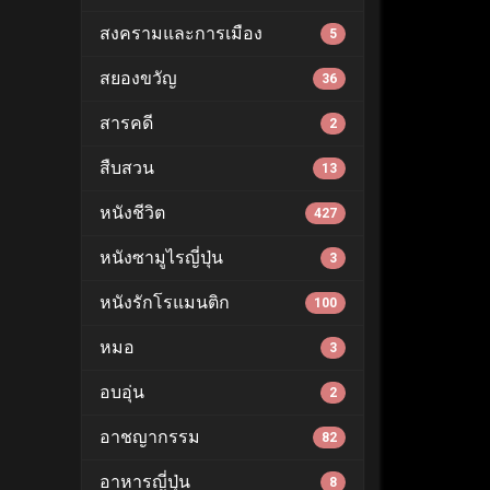
สงครามและการเมือง
5
สยองขวัญ
36
สารคดี
2
สืบสวน
13
หนังชีวิต
427
หนังซามูไรญี่ปุ่น
3
หนังรักโรแมนติก
100
หมอ
3
อบอุ่น
2
อาชญากรรม
82
อาหารญี่ปุ่น
8