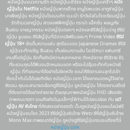
หนังญี่ปุ่นแนวความรัก หนังญี่ปุ่นเข้าโรง หนังญี่ปุ่นเศร้าๆ
หนัง
ญี่ปุ่นใน Netflix
หนังญี่ปุ่นพากย์ไทย ซามูไรพเนจร ยากูซ่าญี่ปุ่น
มาเฟียญี่ปุ่น หนังญี่ปุ่นโรแมนติก แนะนํา รักวัยใสในโรงเรียนญี่ปุ่น
รักข้ามเวลาญี่ปุ่น สาวออฟฟิศญี่ปุ่น ดราม่า แอ็คชั่น ผจญภัย
สืบสวน อาชญากรรม หนังญี่ปุ่นตลกๆ หนังและซีรีส์ญี่ปุ่นน่าดู ซีรีย์
ญี่ปุ่น จูบเยอะ ซีรีส์ญี่ปุ่นที่มีฉากเลิฟซีนเยอะๆ Prime Video
ซีรีย์
ญี่ปุ่น 18+
จัดเต็มความแซ่บ สุดร้อนเเรง Japanese Dramas ซีรีส์
ญี่ปุ่นระทึกขวัญ สืบสวน เก็บซ่อนความลับ ไขปริศนา แฟนตาซี
เกมส์โชว์ญี่ปุ่น อีกทั้งยังมีความหลากหลาย ทังหนังวาย ซีรีส์วาย BL
ที่จะชวนคุณได้ฟินจนจิกหมอนแตก หรือจะไปลุ้นระทึกกับหนังผี
ญี่ปุ่น ที่ทำออกมาได้อย่างไม่ผิดหวัง ชวนให้ติดตามจนลุกไปเข้า
ห้องน้ำกันไม่ได้เลยทีเดียว หนังญี่ปุ่น.com ได้แยกหมวดหมู่ไว้อย่าง
ชัดเจน คุณจะสามารถเลือกดูซีรีย์ญี่ปุ่น ดูหนังญี่ปุ่น ได้ตรงตามสไตล์
ที่ต้องการได้อย่างง่ายดาย ด้วยคุณภาพหนังญี่ปุ่น FHD เสียงชัด
ภาพคมบาดตา รวมถึงยังมีมุมเล็กๆให้ท่านได้ปลดปล่อย กับ
เอวี
ญี่ปุ่น AV ซับไทย
ที่คัดสรรอย่างลงตัว เว็บดูหนังญี่ปุ่นออนไลน์ฟรี
หนังญี่ปุ่นชนโรง 2023 ซีรีย์ญี่ปุ่นซับไทย Wetv ซีรี่ย์ญี่ปุ่นซับไทย
Mono Max ภาพยนตร์ญี่ปุ่น ดูหนังดูซีรีย์ญี่ปุ่นครบจบต้องที่นี่
หนังญี่ปุ่น.com