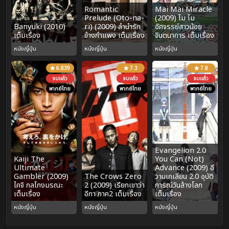
Romantic
Mai Mai Miracle
Prelude (Oto-na-
(2009) ไม ไม
Banyuki (2010)
ri) (2009) ลำนำรัก
อัศจรรย์สาวน้อย
เต็มเรื่อง
ข้างกำแพง เต็มเรื่อง
จินตนาการ เต็มเรื่อง
หนังญี่ปุ่น
หนังญี่ปุ่น
หนังญี่ปุ่น
6.839
7.3
7.8
จบแล้ว
จบแล้ว
จบแล้ว
พากย์ไทย
พากย์ไทย
พากย์ไทย
Evangelion 2.0
Kaiji The
You Can (Not)
Ultimate
Advance (2009) อี
Gambler (2009)
The Crows Zero
วานเกเลียน 2.0 อุบัติ
ไคจิ กลโกงมรณะ
2 (2009) เรียกเขาว่า
การณ์วันล้างโลก
เต็มเรื่อง
อีกา ภาค2 เต็มเรื่อง
เต็มเรื่อง
หนังญี่ปุ่น
หนังญี่ปุ่น
หนังญี่ปุ่น