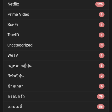
Netflix
126
Prime Video
1
Sci-Fi
1
TrueID
1
uncategorized
3
WeTV
1
กฎหมายญี่ปุ่น
5
กีฬาญี่ปุ่น
2
ข้ามเวลา
6
ครอบครัว
79
คอมเมดี้
56