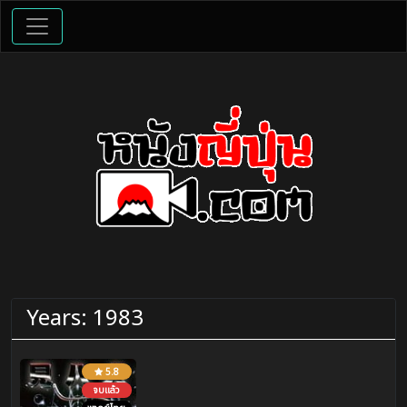
Years:
1983
5.8
จบแล้ว