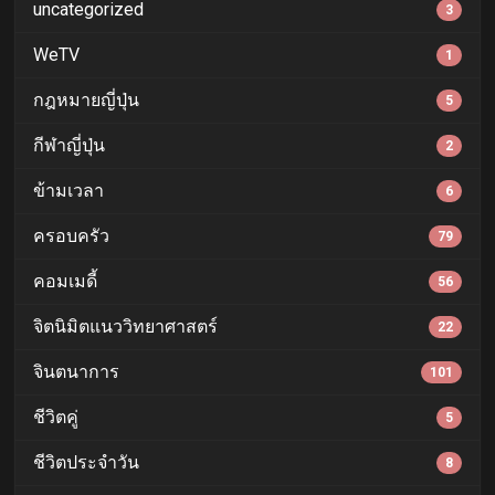
uncategorized
3
WeTV
1
กฎหมายญี่ปุ่น
5
กีฬาญี่ปุ่น
2
ข้ามเวลา
6
ครอบครัว
79
คอมเมดี้
56
จิตนิมิตแนววิทยาศาสตร์
22
จินตนาการ
101
ชีวิตคู่
5
ชีวิตประจำวัน
8