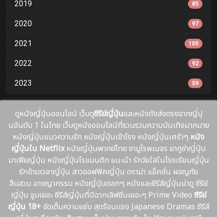
2019
85
2020
97
2021
105
2022
92
2023
59
ดูหนังญี่ปุ่นออนไลน์ เว็บดู
ซีรีย์ญี่ปุ่น
และหนังดังส่งตรงจากญี่ปุ
นอันดับ 1 ในไทย เว็บดูหนังออนไลน์ที่รวบรวมความบันเทิงมากมาย
หนังญี่ปุ่นแนวความรัก หนังญี่ปุ่นเข้าโรง หนังญี่ปุ่นเศร้าๆ
หนัง
ญี่ปุ่นใน Netflix
หนังญี่ปุ่นพากย์ไทย ซามูไรพเนจร ยากูซ่าญี่ปุ่น
มาเฟียญี่ปุ่น หนังญี่ปุ่นโรแมนติก แนะนํา รักวัยใสในโรงเรียนญี่ปุ่น
รักข้ามเวลาญี่ปุ่น สาวออฟฟิศญี่ปุ่น ดราม่า แอ็คชั่น ผจญภัย
สืบสวน อาชญากรรม หนังญี่ปุ่นตลกๆ หนังและซีรีส์ญี่ปุ่นน่าดู ซีรีย์
ญี่ปุ่น จูบเยอะ ซีรีส์ญี่ปุ่นที่มีฉากเลิฟซีนเยอะๆ Prime Video
ซีรีย์
ญี่ปุ่น 18+
จัดเต็มความแซ่บ สุดร้อนเเรง Japanese Dramas ซีรีส์