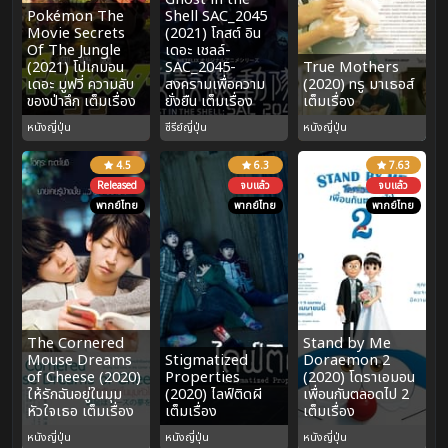
Pokémon The
Shell SAC_2045
Movie Secrets
(2021) โกสต์ อิน
Of The Jungle
เดอะ เชลล์-
(2021) โปเกมอน
SAC_2045-
True Mothers
เดอะ มูฟวี่ ความลับ
สงครามเพื่อความ
(2020) ทรู มาเธอส์
ของป่าลึก เต็มเรื่อง
ยั่งยืน เต็มเรื่อง
เต็มเรื่อง
หนังญี่ปุ่น
ซีรีย์ญี่ปุ่น
หนังญี่ปุ่น
4.5
6.3
7.63
Released
จบแล้ว
จบแล้ว
พากย์ไทย
พากย์ไทย
พากย์ไทย
The Cornered
Stand by Me
Mouse Dreams
Stigmatized
Doraemon 2
of Cheese (2020)
Properties
(2020) โดราเอมอน
ให้รักฉันอยู่ในมุม
(2020) ไลฟ์ติดผี
เพื่อนกันตลอดไป 2
หัวใจเธอ เต็มเรื่อง
เต็มเรื่อง
เต็มเรื่อง
หนังญี่ปุ่น
หนังญี่ปุ่น
หนังญี่ปุ่น