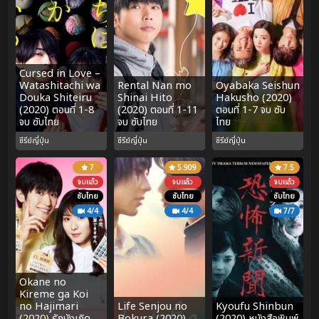
Cursed in Love –
Watashitachi wa
Rental Nan mo
Oyabaka Seishun
Douka Shiteiru
Shinai Hito
Hakusho (2020)
(2020) ตอนที่ 1-8
(2020) ตอนที่ 1-11
ตอนที่ 1-7 จบ ซับ
จบ ซับไทย
จบ ซับไทย
ไทย
ซีรีย์ญี่ปุ่น
ซีรีย์ญี่ปุ่น
ซีรีย์ญี่ปุ่น
7
5.909
7.5
จบแล้ว
จบแล้ว
จบแล้ว
ซับไทย
ซับไทย
ซับไทย
4/4
4/4
7/7
Okane no
Kireme ga Koi
no Hajimari
Life Senjou no
Kyoufu Shinbun
(2020) รักบังเกิด
Bokura (2020)
(2020) หนังสือพิมพ์