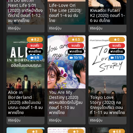
I’ll Do Better
Next Life S.01
Life-Love On
(2020) ชาติหน้าต้อง
The Line (2020)
Kiwadoi Futari
ดีกว่านี้ ตอนที่ 1-12
ตอนที่ 1-4 จบ ซับ
K2 (2020) ตอนที่ 1-
จบ พากย์ไทย
ไทย
6 จบ ซับไทย
ซีรีย์ญี่ปุ่น
ซีรีย์ญี่ปุ่น
ซีรีย์ญี่ปุ่น
8.2
6.5
0
จบแล้ว
จบแล้ว
จบแล้ว
พากย์ไทย
พากย์ไทย
พากย์ไทย
8/8
10/10
11/11
Alice in
You Are My
Borderland
Destiny (2020)
Tokyo Love
(2020) อลิซในแดน
พรหมลิขิตรักไม่รู้จบ
Story (2020) กล
มรณะ ตอนที่ 1-8 จบ
ตอนที่ 1-10 จบ
รักกรุงโตเกียว ตอน
พากย์ไทย
พากย์ไทย
ที่ 1-11 จบ พากย์ไทย
ซีรีย์ญี่ปุ่น
ซีรีย์ญี่ปุ่น
ซีรีย์ญี่ปุ่น
8
9
6.8