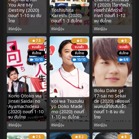
You Are My
1 (2020) ไว้ชาติหน้า
Destiny (2020)
Toshishita
ค่อยทำให้ดีกว่านี้
ตอนที่ 1-10 จบ ซับ
Kareshi (2020)
ภาค1 ตอนที่ 1-12
ไทย
ตอนที่ 1-3 ซับไทย
จบ ซับไทย
ซีรีย์ญี่ปุ่น
ซีรีย์ญี่ปุ่น
ซีรีย์ญี่ปุ่น
7.5
0
9
จบแล้ว
จบแล้ว
จบแล้ว
ซับไทย
ซับไทย
ซับไทย
10/10
10/10
8/8
Boku Dake ga
Kono Otoko wa
17-sai no Sekai
Jinsei Saidai no
Koi wa Tsuzuku
de (2020) เพียงแค่
Ayamachidesu
yo Doko Made
ผมคนนี้ที่ยังสิบเจ็ด
(2020) ตอนที่ 1-10
mo (2020) ตอนที่
ตอนที่ 1-8 จบ ซับ
จบ ซับไทย
1-10 จบ ซับไทย
ไทย
ซีรีย์ญี่ปุ่น
ซีรีย์ญี่ปุ่น
ซีรีย์ญี่ปุ่น
7.5
8.2
8