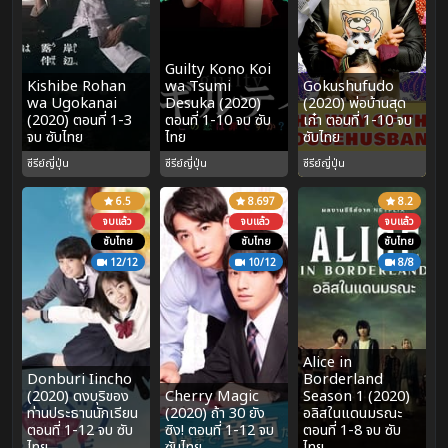
Guilty Kono Koi
Kishibe Rohan
wa Tsumi
Gokushufudo
wa Ugokanai
Desuka (2020)
(2020) พ่อบ้านสุด
(2020) ตอนที่ 1-3
ตอนที่ 1-10 จบ ซับ
เก๋า ตอนที่ 1-10 จบ
จบ ซับไทย
ไทย
ซับไทย
ซีรีย์ญี่ปุ่น
ซีรีย์ญี่ปุ่น
ซีรีย์ญี่ปุ่น
6.5
8.697
8.2
จบแล้ว
จบแล้ว
จบแล้ว
ซับไทย
ซับไทย
ซับไทย
12/12
10/12
8/8
Alice in
Donburi Iincho
Borderland
(2020) ดงบุริของ
Cherry Magic
Season 1 (2020)
ท่านประธานนักเรียน
(2020) ถ้า 30 ยัง
อลิสในแดนมรณะ
ตอนที่ 1-12 จบ ซับ
ซิง! ตอนที่ 1-12 จบ
ตอนที่ 1-8 จบ ซับ
ไทย
ซับไทย
ไทย