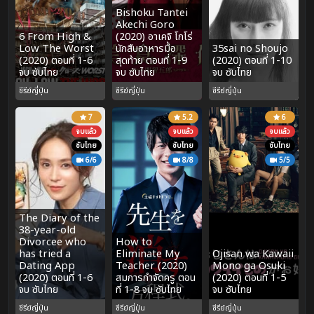
Bishoku Tantei
Akechi Goro
6 From High &
(2020) อาเคจิ โกโร่
Low The Worst
นักสืบอาหารมื้อ
35sai no Shoujo
(2020) ตอนที่ 1-6
สุดท้าย ตอนที่ 1-9
(2020) ตอนที่ 1-10
จบ ซับไทย
จบ ซับไทย
จบ ซับไทย
ซีรีย์ญี่ปุ่น
ซีรีย์ญี่ปุ่น
ซีรีย์ญี่ปุ่น
7
5.2
6
จบแล้ว
จบแล้ว
จบแล้ว
ซับไทย
ซับไทย
ซับไทย
6/6
8/8
5/5
The Diary of the
38-year-old
Divorcee who
How to
has tried a
Eliminate My
Ojisan wa Kawaii
Dating App
Teacher (2020)
Mono ga Osuki
(2020) ตอนที่ 1-6
สมการกำจัดครู ตอน
(2020) ตอนที่ 1-5
จบ ซับไทย
ที่ 1-8 จบ ซับไทย
จบ ซับไทย
ซีรีย์ญี่ปุ่น
ซีรีย์ญี่ปุ่น
ซีรีย์ญี่ปุ่น