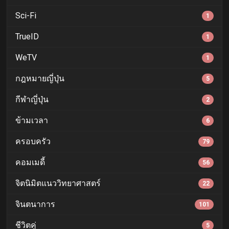
Sci-Fi
1
TrueID
1
WeTV
1
กฎหมายญี่ปุ่น
5
กีฬาญี่ปุ่น
2
ข้ามเวลา
6
ครอบครัว
79
คอมเมดี้
56
จิตนิมิตแนววิทยาศาสตร์
22
จินตนาการ
101
ชีวิตคู่
5