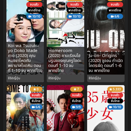
จบแล้ว
จบแล้ว
จบแล้ว
พากย์ไทย
พากย์ไทย
พากย์ไทย
10/10
10/10
6/6
Koi wa Tsuzuku
yo Doko Made
Homeroom
mo (2020) คุณ
(2020) คาบเรียนโฮ
Ju-on- Origins
หมอขาโหดกับ
มรูมของคุณครูไอดะ
(2020) จูออน กำเนิด
พยาบาลโขดหิน ตอน
ตอนที่ 1-10 จบ
โคตรผีดุ ตอนที่ 1-6
ที่ 1-10 จบ พากย์ไทย
พากย์ไทย
จบ พากย์ไทย
ซีรีย์ญี่ปุ่น
ซีรีย์ญี่ปุ่น
ซีรีย์ญี่ปุ่น
0
7
5.333
จบแล้ว
จบแล้ว
จบแล้ว
ซับไทย
ซับไทย
ซับไทย
6/6
9/9
10/10