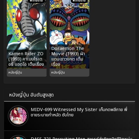
พากย์ไทย
พากย์ไทย
Doraemon The
Kamen Rider ZO
Movie (1993) ฝ่า
(1993) คาเมนไรเด
แดนเขาวงกต เต็ม
อร์ แซดโอ เต็มเรื่อง
เรื่อง
หนังญี่ปุ่น
หนังญี่ปุ่น
หนังญี่ปุ่น อันดับสูงสุด
MIDV-699 Witnessed My Sister เก็บกดพลีกาย พี่
ชายระบายกำหนัด ซับไทย