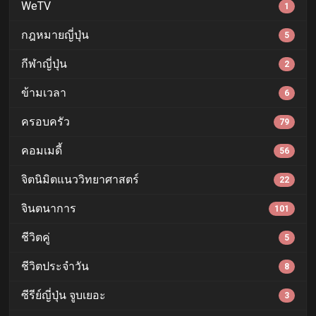
WeTV
1
กฎหมายญี่ปุ่น
5
กีฬาญี่ปุ่น
2
ข้ามเวลา
6
ครอบครัว
79
คอมเมดี้
56
จิตนิมิตแนววิทยาศาสตร์
22
จินตนาการ
101
ชีวิตคู่
5
ชีวิตประจำวัน
8
ซีรีย์ญี่ปุ่น จูบเยอะ
3