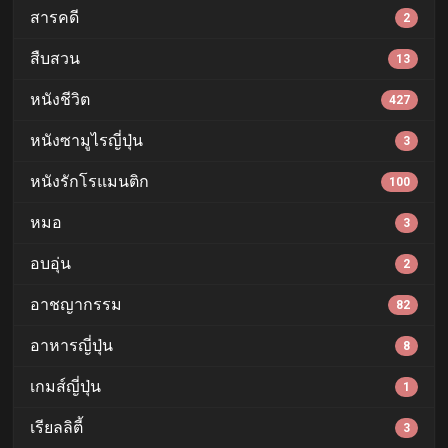
สารคดี
2
สืบสวน
13
หนังชีวิต
427
หนังซามูไรญี่ปุ่น
3
หนังรักโรแมนติก
100
หมอ
3
อบอุ่น
2
อาชญากรรม
82
อาหารญี่ปุ่น
8
เกมส์ญี่ปุ่น
1
เรียลลิตี้
3