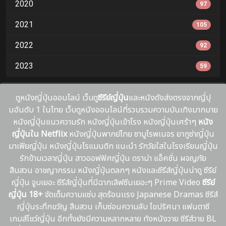
2020
97
2021
105
2022
92
2023
59
ดูหนังญี่ปุ่นออนไลน์ เว็บดู
ซีรีย์ญี่ปุ่น
และหนังดังส่งตรงจากญี่ปุ
นอันดับ 1 ในไทย เว็บดูหนังออนไลน์ที่รวบรวมความบันเทิงมากมาย
หนังญี่ปุ่นแนวความรัก หนังญี่ปุ่นเข้าโรง หนังญี่ปุ่นเศร้าๆ
หนัง
ญี่ปุ่นใน Netflix
หนังญี่ปุ่นพากย์ไทย ซามูไรพเนจร ยากูซ่าญี่ปุ่น
มาเฟียญี่ปุ่น หนังญี่ปุ่นโรแมนติก แนะนํา รักวัยใสในโรงเรียนญี่ปุ่น
รักข้ามเวลาญี่ปุ่น สาวออฟฟิศญี่ปุ่น ดราม่า แอ็คชั่น ผจญภัย
สืบสวน อาชญากรรม หนังญี่ปุ่นตลกๆ หนังและซีรีส์ญี่ปุ่นน่าดู ซีรีย์
ญี่ปุ่น จูบเยอะ ซีรีส์ญี่ปุ่นที่มีฉากเลิฟซีนเยอะๆ Prime Video
ซีรีย์
ญี่ปุ่น 18+
จัดเต็มความแซ่บ สุดร้อนเเรง Japanese Dramas ซีรีส์
ญี่ปุ่นระทึกขวัญ สืบสวน เก็บซ่อนความลับ ไขปริศนา แฟนตาซี
เกมส์โชว์ญี่ปุ่น อีกทั้งยังมีความหลากหลาย ทังหนังวาย ซีรีส์วาย BL