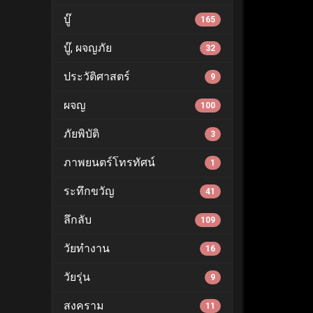
บู๊
165
บู๊, ผจญภัย
32
ประวัติศาสตร์
9
ผจญ
100
ภัยพิบัติ
3
ภาพยนตร์โทรทัศน์
1
ระทึกขวัญ
41
ลึกลับ
109
วัยทำงาน
16
วัยรุ่น
9
สงคราม
11