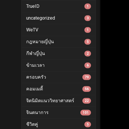
TrueID
1
uncategorized
3
WeTV
1
กฎหมายญี่ปุ่น
5
กีฬาญี่ปุ่น
2
ข้ามเวลา
6
ครอบครัว
79
คอมเมดี้
56
จิตนิมิตแนววิทยาศาสตร์
22
จินตนาการ
101
ชีวิตคู่
5