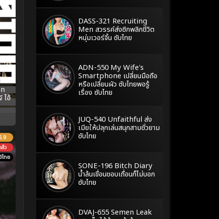
DASS-321 Recruiting
Men สวรรค์ส่งซิกพลิกชีวิต
หนุ่มเวอร์จิ้น ซับไทย
ADN-550 My Wife's
Smartphone เปลี่ยนมือถือ
หรือเปลี่ยนผัว ซับไทยพอรู้
an
เรื่อง ซับไทย
 ไอ้
JUQ-540 Unfaithful ส่ง
เมียให้ปลุกเล่นสนุกสามชั่วยาม
ซับไทย
6.9
ล้ว
์ไทย
SONE-196 Bitch Diary
น้ำล้นเขื่อนชอบเถื่อนก็ไม่บอก
ซับไทย
DVAJ-655 Semen Leak