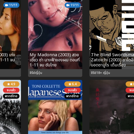
11/11
11/11
003) เก่ง
My Madonna (2003) สวย
The Blind Swordsm
่ 1-11 จบ
เซี้ยว ซ่า นางฟ้าของผม ตอนที่
Zatoichi (2003) ซาโตอิจิ
1-11 จบ ซับไทย
บอดซามูไร เต็มเรื่อง
ซีรีย์ญี่ปุ่น
ซีรีย์18+ ญี่ปุ่น
4.9
6.4
จบแล้ว
จบแล้ว
จบแ
พากย์ไทย
พากย์ไทย
พากย