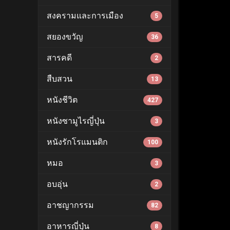
สงครามและการเมือง
5
สยองขวัญ
36
สารคดี
2
สืบสวน
13
หนังชีวิต
427
หนังซามูไรญี่ปุ่น
3
หนังรักโรแมนติก
100
หมอ
3
อบอุ่น
2
อาชญากรรม
82
อาหารญี่ปุ่น
8