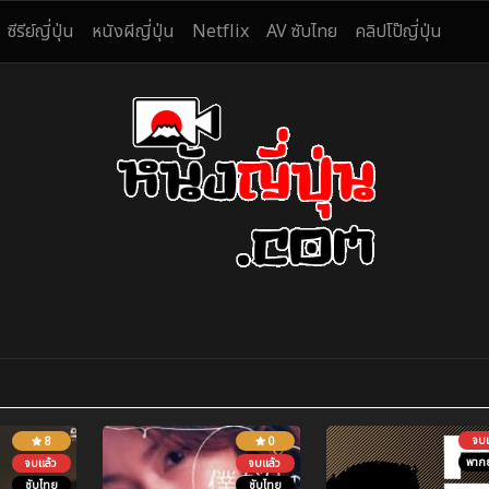
ซีรีย์ญี่ปุ่น
หนังผีญี่ปุ่น
Netflix
AV ซับไทย
คลิปโป๊ญี่ปุ่น
จบแ
8
0
พากย
จบแล้ว
จบแล้ว
ซับไทย
ซับไทย