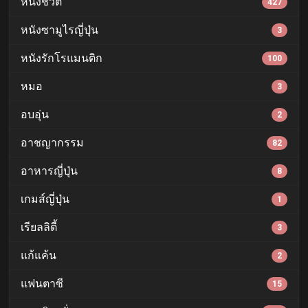
หนังชีวิต
427
หนังซามูไรญี่ปุ่น
3
หนังรักโรแมนติก
100
หมอ
3
อบอุ่น
2
อาชญากรรม
82
อาหารญี่ปุ่น
8
เกมส์ญี่ปุ่น
1
เรียลลิตี้
3
แก้แค้น
2
แฟนตาซี
15