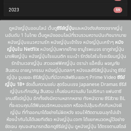
2023
59
ดูหนังญี่ปุ่นออนไลน์ เว็บดู
ซีรีย์ญี่ปุ่น
และหนังดังส่งตรงจากญี่ปุ
นอันดับ 1 ในไทย เว็บดูหนังออนไลน์ที่รวบรวมความบันเทิงมากมาย
หนังญี่ปุ่นแนวความรัก หนังญี่ปุ่นเข้าโรง หนังญี่ปุ่นเศร้าๆ
หนัง
ญี่ปุ่นใน Netflix
หนังญี่ปุ่นพากย์ไทย ซามูไรพเนจร ยากูซ่าญี่ปุ่น
มาเฟียญี่ปุ่น หนังญี่ปุ่นโรแมนติก แนะนํา รักวัยใสในโรงเรียนญี่ปุ่น
รักข้ามเวลาญี่ปุ่น สาวออฟฟิศญี่ปุ่น ดราม่า แอ็คชั่น ผจญภัย
สืบสวน อาชญากรรม หนังญี่ปุ่นตลกๆ หนังและซีรีส์ญี่ปุ่นน่าดู ซีรีย์
ญี่ปุ่น จูบเยอะ ซีรีส์ญี่ปุ่นที่มีฉากเลิฟซีนเยอะๆ Prime Video
ซีรีย์
ญี่ปุ่น 18+
จัดเต็มความแซ่บ สุดร้อนเเรง Japanese Dramas ซีรีส์
ญี่ปุ่นระทึกขวัญ สืบสวน เก็บซ่อนความลับ ไขปริศนา แฟนตาซี
เกมส์โชว์ญี่ปุ่น อีกทั้งยังมีความหลากหลาย ทังหนังวาย ซีรีส์วาย BL
ที่จะชวนคุณได้ฟินจนจิกหมอนแตก หรือจะไปลุ้นระทึกกับหนังผี
ญี่ปุ่น ที่ทำออกมาได้อย่างไม่ผิดหวัง ชวนให้ติดตามจนลุกไปเข้า
ห้องน้ำกันไม่ได้เลยทีเดียว หนังญี่ปุ่น.com ได้แยกหมวดหมู่ไว้อย่าง
ชัดเจน คุณจะสามารถเลือกดูซีรีย์ญี่ปุ่น ดูหนังญี่ปุ่น ได้ตรงตามสไตล์