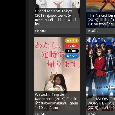
Grand Maison Tokyo
(2019) สุดยอดเชฟหัวใจ
The Naked Dir
แกร่ง ตอนที่ 1-11 จบ พากย์
(2019) โป๊ บ้า กล้า
ไทย
1-8 จบ พากย์ไทย
ซีรีย์ญี่ปุ่น
ซีรีย์ญี่ปุ่น
6.813
จบแล้ว
ซับไทย
10/10
Watashi, Teiji de
Kaerimasu (2019) ฉันจะไม่
HiGH&LOW T
ทำงานล่วงเวลาหรอกนะ ตอนที่
WORST EPISOD
1-10 จบ ซับไทย
(2019) ตอนที่ 1-6
ซีรีย์ญี่ปุ่น
ซีรีย์ญี่ปุ่น