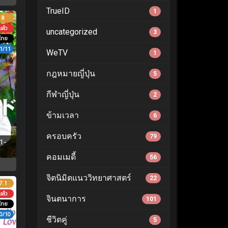
TrueID
1
8
ล้ว
uncategorized
3
ไทย
1/11
WeTV
1
กฎหมายญี่ปุ่น
5
กีฬาญี่ปุ่น
2
ข้ามเวลา
6
ครอบครัว
79
1-
คอมเมดี้
56
จิตนิมิตแนววิทยาศาสตร์
22
7.1
ล้ว
จินตนาการ
101
ไทย
0/10
ชีวิตคู่
5