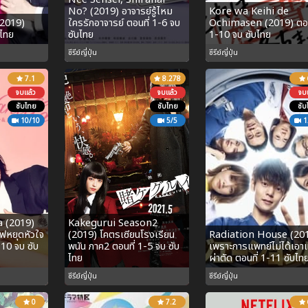
No? (2019) อาจารย์รู้ไหม
Kore wa Keihi de
(2019)
ใครรักอาจารย์ ตอนที่ 1-6 จบ
Ochimasen (2019) ตอน
บไทย
ซับไทย
1-10 จบ ซับไทย
ซีรีย์ญี่ปุ่น
ซีรีย์ญี่ปุ่น
7.1
8.278
จบแล้ว
จบแล้ว
จบแ
ซับไทย
ซับไทย
ซับ
10/10
5/5
1
a (2019)
Kakegurui Season2
ฟหยุดหัวใจ
(2019) โคตรเซียนโรงเรียน
Radiation House (20
1-10 จบ ซับ
พนัน ภาค2 ตอนที่ 1-5 จบ ซับ
เพราะการแพทย์ไม่ได้เอาแ
ไทย
ผ่าตัด ตอนที่ 1-11 ซับไท
ซีรีย์ญี่ปุ่น
ซีรีย์ญี่ปุ่น
0
7.2