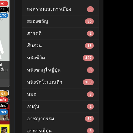
ล้ว
สงครามและการเมือง
ไทย
5
0/10
สยองขวัญ
36
สารคดี
2
สืบสวน
13
หนังชีวิต
427
it
อี่ยว
หนังซามูไรญี่ปุ่น
3
หนังรักโรแมนติก
100
หมอ
5.8
3
บแล้ว
ับไทย
อบอุ่น
2
9/9
อาชญากรรม
82
อาหารญี่ปุ่น
8