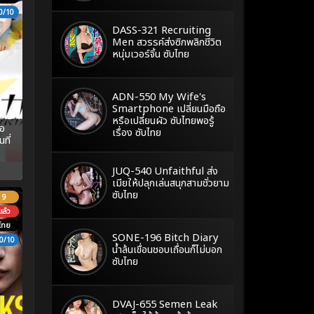
0/10
DASS-321 Recruiting
Men สวรรค์ส่งซิกพลิกชีวิต
หนุ่มเวอร์จิ้น ซับไทย
ADN-550 My Wife's
Smartphone เปลี่ยนมือถือ
หรือเปลี่ยนผัว ซับไทยพอรู้
อ
เรื่อง ซับไทย
ที่
JUQ-540 Unfaithful ส่ง
เมียให้ปลุกเล่นสนุกสามชั่วยาม
ซับไทย
9
ล้ว
ไทย
SONE-196 Bitch Diary
0/10
น้ำล้นเขื่อนชอบเถื่อนก็ไม่บอก
ซับไทย
DVAJ-655 Semen Leak