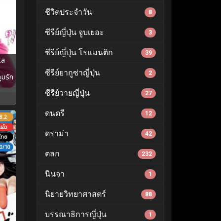
ชีวิตประจำวัน
8
ซีรีย์ญี่ปุ่น จูบเยอะ
3
ซีรีย์ญี่ปุ่น โรแมนติก
39
ta
ซีรีย์ยากูซ่าญี่ปุ่น
2
ุมรัก
ซีรีย์วายญี่ปุ่น
27
ดนตรี
12
8.2
ล้ว
ดราม่า
42
ไทย
0/10
ตลก
232
นินจา
1
นิยายวิทยาศาสตร์
88
บรรณาธิการญี่ปุ่น
1