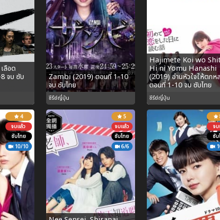
Hajimete Koi wo Shi
 เลือด
Hi ni Yomu Hanashi
-8 จบ ซับ
Zambi (2019) ตอนที่ 1-10
(2019) อ่านหัวใจให้ตกหล
จบ ซับไทย
ตอนที่ 1-10 จบ ซับไทย
ซีรีย์ญี่ปุ่น
ซีรีย์ญี่ปุ่น
4
5
จบแล้ว
จบแล้ว
จบแ
ซับไทย
ซับไทย
ซับ
10/10
6/6
1
Nee Sensei, Shiranai