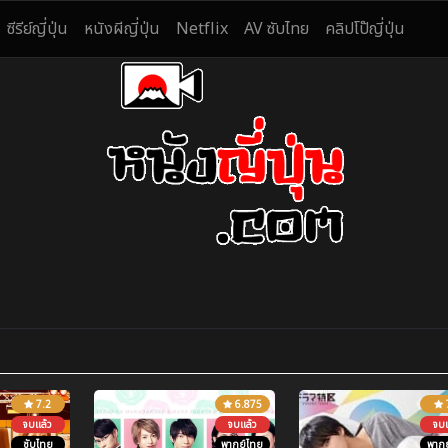
ซีรีย์ญี่ปุ่น
หนังผีญี่ปุ่น
Netflix
AV ซับไทย
คลิปโป๊ญี่ปุ่น
7.2
6.875
จบแล้ว
จบแล้ว
จบแ
ซับไทย
พากย์ไทย
พากย