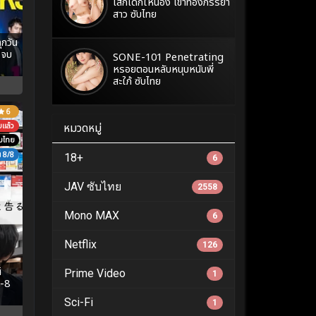
เสกเด็กให้น้อง เข้าท้องภรรยา
สาว ซับไทย
กวัน
 จบ
SONE-101 Penetrating
หรอยตอนหลับหนุบหนับพี่
สะใภ้ ซับไทย
6
หมวดหมู่
บแล้ว
ับไทย
8/8
18+
6
JAV ซับไทย
2558
Mono MAX
6
Netflix
126
i
Prime Video
1
1-8
Sci-Fi
1