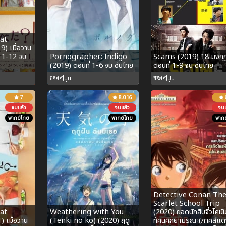
at
) เมื่อวาน
่ 1-12 จบ
Pornographer: Indigo
Scams (2019) 18 มงกุ
(2019) ตอนที่ 1-6 จบ ซับไทย
ตอนที่ 1-9 จบ ซับไทย
ซีรีย์ญี่ปุ่น
ซีรีย์ญี่ปุ่น
7
8.016
จบแล้ว
จบแล้ว
จบแ
พากย์ไทย
พากย์ไทย
พากย
Detective Conan Th
Scarlet School Trip
at
Weathering with You
(2020) ยอดนักสืบจิ๋วโคนั
 เมื่อวาน
(Tenki no ko) (2020) ฤดู
ทัศนศึกษามรณะ(ภาคสีแด