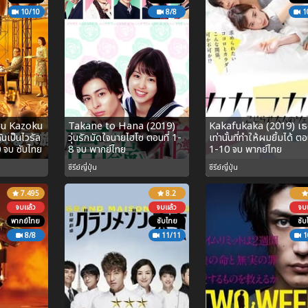
10/10
8/8
1
ru Kazoku
Takane to Hana (2019)
Kakafukaka (2019) เธ
นเป็นไวรัล
วุ่นรักมัดใจนายไฮโซ ตอนที่ 1-
เท่านั้นที่ทำให้ผมยิ้มได้ ตอน
0 จบ ซับไทย
8 จบ พากย์ไทย
1-10 จบ พากย์ไทย
ซีรีย์ญี่ปุ่น
ซีรีย์ญี่ปุ่น
7.495
8.2
จบแล้ว
จบแล้ว
จบแ
พากย์ไทย
ซับไทย
ซับ
8/8
11/11
1