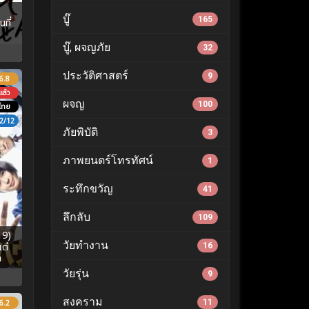
บู๊
165
ที่
บู๊, ผจญภัย
32
ประวัติศาสตร์
9
6.8
ล้ว
ผจญ
100
ไทย
2/12
ภัยพิบัติ
3
ภาพยนตร์โทรทัศน์
1
ระทึกขวัญ
41
ลึกลับ
109
19)
วัยทำงาน
ต่
16
ย
วัยรุ่น
9
สงคราม
11
6.2