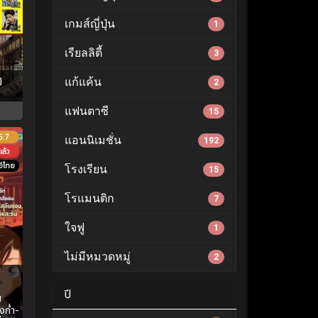
เกมส์ญี่ปุ่น
1
เรียลลิตี้
3
ฎ
แก้แค้น
2
แฟนตาซี
15
6.7
แอนนิเมชั่น
192
ล้ว
์ไทย
โรงเรียน
15
โรแมนติก
7
ใจฟู
1
ไม่มีหมวดหมู่
2
e
ปี
น
งก่ำ-