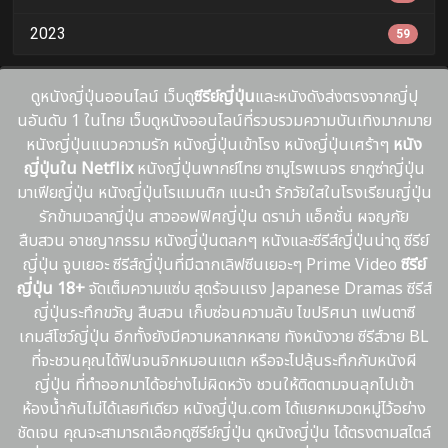
2023
59
ดูหนังญี่ปุ่นออนไลน์ เว็บดู
ซีรีย์ญี่ปุ่น
และหนังดังส่งตรงจากญี่ปุ
นอันดับ 1 ในไทย เว็บดูหนังออนไลน์ที่รวบรวมความบันเทิงมากมาย
หนังญี่ปุ่นแนวความรัก หนังญี่ปุ่นเข้าโรง หนังญี่ปุ่นเศร้าๆ
หนัง
ญี่ปุ่นใน Netflix
หนังญี่ปุ่นพากย์ไทย ซามูไรพเนจร ยากูซ่าญี่ปุ่น
มาเฟียญี่ปุ่น หนังญี่ปุ่นโรแมนติก แนะนํา รักวัยใสในโรงเรียนญี่ปุ่น
รักข้ามเวลาญี่ปุ่น สาวออฟฟิศญี่ปุ่น ดราม่า แอ็คชั่น ผจญภัย
สืบสวน อาชญากรรม หนังญี่ปุ่นตลกๆ หนังและซีรีส์ญี่ปุ่นน่าดู ซีรีย์
ญี่ปุ่น จูบเยอะ ซีรีส์ญี่ปุ่นที่มีฉากเลิฟซีนเยอะๆ Prime Video
ซีรีย์
ญี่ปุ่น 18+
จัดเต็มความแซ่บ สุดร้อนเเรง Japanese Dramas ซีรีส์
ญี่ปุ่นระทึกขวัญ สืบสวน เก็บซ่อนความลับ ไขปริศนา แฟนตาซี
เกมส์โชว์ญี่ปุ่น อีกทั้งยังมีความหลากหลาย ทังหนังวาย ซีรีส์วาย BL
ที่จะชวนคุณได้ฟินจนจิกหมอนแตก หรือจะไปลุ้นระทึกกับหนังผี
ญี่ปุ่น ที่ทำออกมาได้อย่างไม่ผิดหวัง ชวนให้ติดตามจนลุกไปเข้า
ห้องน้ำกันไม่ได้เลยทีเดียว หนังญี่ปุ่น.com ได้แยกหมวดหมู่ไว้อย่าง
ชัดเจน คุณจะสามารถเลือกดูซีรีย์ญี่ปุ่น ดูหนังญี่ปุ่น ได้ตรงตามสไตล์