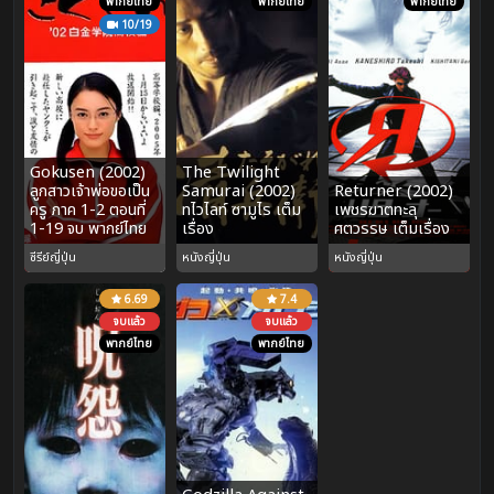
พากย์ไทย
พากย์ไทย
พากย์ไทย
10/19
Gokusen (2002)
The Twilight
ลูกสาวเจ้าพ่อขอเป็น
Samurai (2002)
Returner (2002)
ครู ภาค 1-2 ตอนที่
ทไวไลท์ ซามูไร เต็ม
เพชรฆาตทะลุ
1-19 จบ พากย์ไทย
เรื่อง
ศตวรรษ เต็มเรื่อง
ซีรีย์ญี่ปุ่น
หนังญี่ปุ่น
หนังญี่ปุ่น
6.69
7.4
จบแล้ว
จบแล้ว
พากย์ไทย
พากย์ไทย