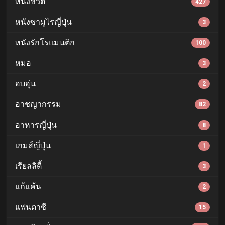
หนังชีวิต
427
หนังซามูไรญี่ปุ่น
3
หนังรักโรแมนติก
100
หมอ
3
อบอุ่น
2
อาชญากรรม
82
อาหารญี่ปุ่น
8
เกมส์ญี่ปุ่น
1
เรียลลิตี้
3
แก้แค้น
2
แฟนตาซี
15