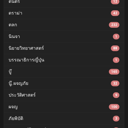
ดนตรี
12
ดราม่า
42
ตลก
232
นินจา
1
นิยายวิทยาศาสตร์
88
บรรณาธิการญี่ปุ่น
1
บู๊
165
บู๊, ผจญภัย
32
ประวัติศาสตร์
9
ผจญ
100
ภัยพิบัติ
3