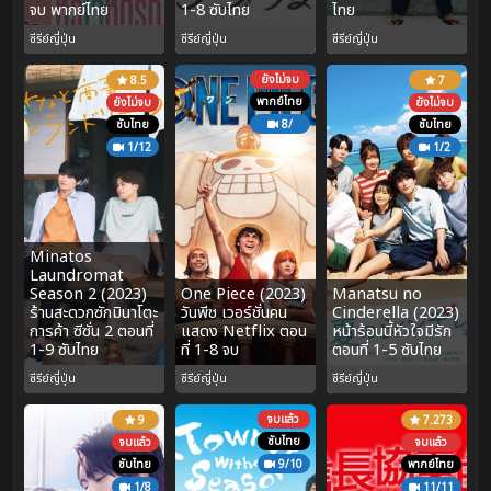
จบ พากย์ไทย
1-8 ซับไทย
ไทย
ซีรีย์ญี่ปุ่น
ซีรีย์ญี่ปุ่น
ซีรีย์ญี่ปุ่น
ยังไม่จบ
8.5
7
พากย์ไทย
ยังไม่จบ
ยังไม่จบ
ซับไทย
8/
ซับไทย
1/12
1/2
Minatos
Laundromat
Season 2 (2023)
One Piece (2023)
Manatsu no
ร้านสะดวกซักมินาโตะ
วันพีช เวอร์ชั่นคน
Cinderella (2023)
การค้า ซีซั่น 2 ตอนที่
แสดง Netflix ตอน
หน้าร้อนนี้หัวใจมีรัก
1-9 ซับไทย
ที่ 1-8 จบ
ตอนที่ 1-5 ซับไทย
ซีรีย์ญี่ปุ่น
ซีรีย์ญี่ปุ่น
ซีรีย์ญี่ปุ่น
จบแล้ว
9
7.273
ซับไทย
จบแล้ว
จบแล้ว
ซับไทย
9/10
พากย์ไทย
1/8
11/11