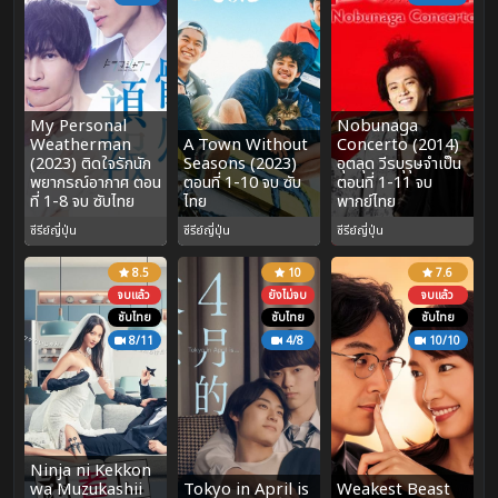
My Personal
Nobunaga
Weatherman
A Town Without
Concerto (2014)
(2023) ติดใจรักนัก
Seasons (2023)
อุตลุด วีรบุรุษจำเป็น
พยากรณ์อากาศ ตอน
ตอนที่ 1-10 จบ ซับ
ตอนที่ 1-11 จบ
ที่ 1-8 จบ ซับไทย
ไทย
พากย์ไทย
ซีรีย์ญี่ปุ่น
ซีรีย์ญี่ปุ่น
ซีรีย์ญี่ปุ่น
8.5
10
7.6
จบแล้ว
ยังไม่จบ
จบแล้ว
ซับไทย
ซับไทย
ซับไทย
8/11
4/8
10/10
Ninja ni Kekkon
wa Muzukashii
Tokyo in April is
Weakest Beast