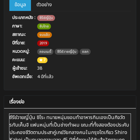
ข้อมูล
ตัวอย่าง
ประเภทหนัง :
ซีรีย์ญี่ปุ่น
ภาษา:
ซับไทย
สถาณะ:
จบแล้ว
ปีที่ฉาย:
2019
หมวดหมู่:
คอมเมดี้
ซีรีย์วายญี่ปุ่น
ตลก
คะแนน:
7
ผู้เข้าชม:
38
อัพเดทเมื่อ:
4 ปีที่แล้ว
เรื่องย่อ
ซีรีย์วายญี่ปุ่น ชิโระ ทนายหนุ่มชอบทำอาหารกินเองเป็นกิจวัต
รกับเค็นจิ แฟนหนุ่มที่เป็นช่างทำผม ขณะที่ทั้งสองต้องประคับ
ประคองชีวิตตามประสาคู่เกย์วัยกลางคนในกรุงโตเกียว Shiro