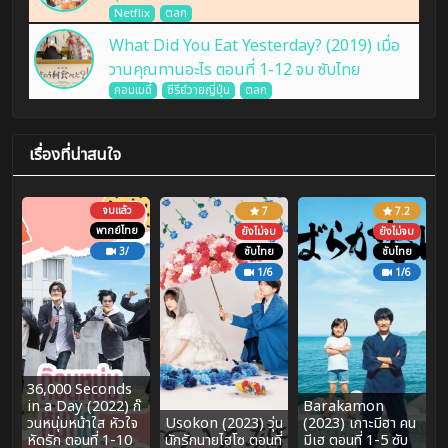
Netflix
ตลก
What Did You Eat Yesterday? (2019) เมื่อ
วานคุณทานอะไร ตอนที่ 1-12 จบ ซับไทย
คอมเมดี้
ซีรีย์วายญี่ปุ่น
ตลก
เรื่องที่น่าสนใจ
จบแล้ว
7
7.2
พากย์ไทย
ยังไม่จบ
ยังไม่จบ
3/
ซับไทย
ซับไทย
1/6
1/6
36,000 Seconds
in a Day (2022) ก๊
Barakamon
วนหนุ่มหน้าใส หัวใจ
Usokon (2023) วุ่น
(2023) เกาะมีฮา คน
หัดรัก ตอนที่ 1-10
นักรักนายไฮโซ ตอนที่
มีเฮ ตอนที่ 1-5 ซับ