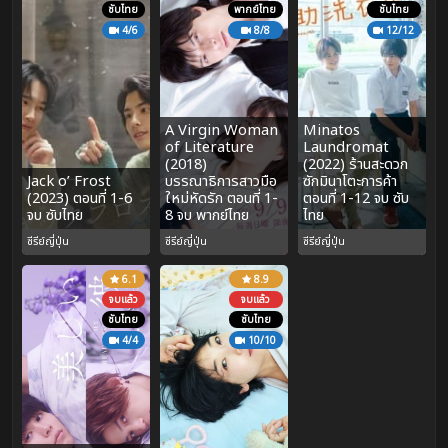
ซับไทย
พากย์ไทย
ซับไทย
4/6
8/8
12/12
A Virgin Woman
Minatos
of Literature
Laundromat
(2018)
(2022) ร้านสะดวก
Jack o’ Frost
บรรณาธิการสาวมือ
ซักมินาโตะการค้า
(2023) ตอนที่ 1-6
ใหม่หัดรัก ตอนที่ 1-
ตอนที่ 1-12 จบ ซับ
จบ ซับไทย
8 จบ พากย์ไทย
ไทย
ซีรีย์ญี่ปุ่น
ซีรีย์ญี่ปุ่น
ซีรีย์ญี่ปุ่น
6.1
8.9
จบแล้ว
จบแล้ว
ซับไทย
ซับไทย
4/4
10/10