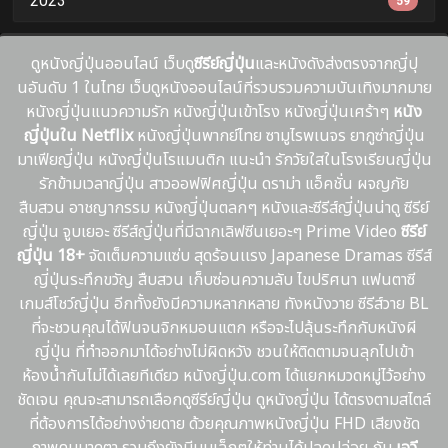
2023
59
ดูหนังญี่ปุ่นออนไลน์ เว็บดู
ซีรีย์ญี่ปุ่น
และหนังดังส่งตรงจากญี่ปุ
นอันดับ 1 ในไทย เว็บดูหนังออนไลน์ที่รวบรวมความบันเทิงมากมาย
หนังญี่ปุ่นแนวความรัก หนังญี่ปุ่นเข้าโรง หนังญี่ปุ่นเศร้าๆ
หนัง
ญี่ปุ่นใน Netflix
หนังญี่ปุ่นพากย์ไทย ซามูไรพเนจร ยากูซ่าญี่ปุ่น
มาเฟียญี่ปุ่น หนังญี่ปุ่นโรแมนติก แนะนํา รักวัยใสในโรงเรียนญี่ปุ่น
รักข้ามเวลาญี่ปุ่น สาวออฟฟิศญี่ปุ่น ดราม่า แอ็คชั่น ผจญภัย
สืบสวน อาชญากรรม หนังญี่ปุ่นตลกๆ หนังและซีรีส์ญี่ปุ่นน่าดู ซีรีย์
ญี่ปุ่น จูบเยอะ ซีรีส์ญี่ปุ่นที่มีฉากเลิฟซีนเยอะๆ Prime Video
ซีรีย์
ญี่ปุ่น 18+
จัดเต็มความแซ่บ สุดร้อนเเรง Japanese Dramas ซีรีส์
ญี่ปุ่นระทึกขวัญ สืบสวน เก็บซ่อนความลับ ไขปริศนา แฟนตาซี
เกมส์โชว์ญี่ปุ่น อีกทั้งยังมีความหลากหลาย ทังหนังวาย ซีรีส์วาย BL
ที่จะชวนคุณได้ฟินจนจิกหมอนแตก หรือจะไปลุ้นระทึกกับหนังผี
ญี่ปุ่น ที่ทำออกมาได้อย่างไม่ผิดหวัง ชวนให้ติดตามจนลุกไปเข้า
ห้องน้ำกันไม่ได้เลยทีเดียว หนังญี่ปุ่น.com ได้แยกหมวดหมู่ไว้อย่าง
ชัดเจน คุณจะสามารถเลือกดูซีรีย์ญี่ปุ่น ดูหนังญี่ปุ่น ได้ตรงตามสไตล์
ที่ต้องการได้อย่างง่ายดาย ด้วยคุณภาพหนังญี่ปุ่น FHD เสียงชัด