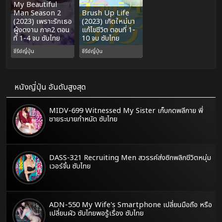
My Beautiful
Man Season 2
Brush Up Life
(2023) เพราะรักเธอ
(2023) เกิดใหม่มา
ผู้งดงาม ภาค2 ตอน
แก้ไขชีวิต ตอนที่ 1-
ที่ 1-4 จบ ซับไทย
10 จบ ซับไทย
ซีรีย์ญี่ปุ่น
ซีรีย์ญี่ปุ่น
หนังญี่ปุ่น อันดับสูงสุด
MIDV-699 Witnessed My Sister เก็บกดพลีกาย พี่
ชายระบายกำหนัด ซับไทย
DASS-321 Recruiting Men สวรรค์ส่งซิกพลิกชีวิตหนุ่ม
เวอร์จิ้น ซับไทย
ADN-550 My Wife's Smartphone เปลี่ยนมือถือ หรือ
เปลี่ยนผัว ซับไทยพอรู้เรื่อง ซับไทย