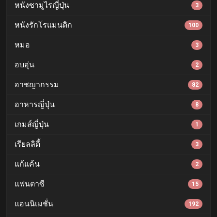
หนังซามูไรญี่ปุ่น
3
หนังรักโรแมนติก
100
หมอ
3
อบอุ่น
2
อาชญากรรม
82
อาหารญี่ปุ่น
8
เกมส์ญี่ปุ่น
1
เรียลลิตี้
3
แก้แค้น
2
แฟนตาซี
15
แอนนิเมชั่น
192