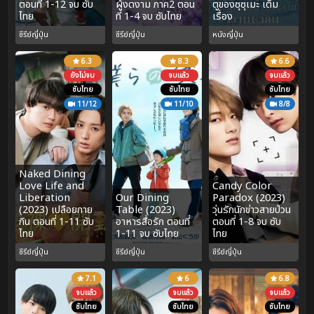
ตอนที่ 1-12 จบ ซับ
ผู้งดงาม ภาค2 ตอน
ตูของซุซุเมะ เต็ม
ไทย
ที่ 1-4 จบ ซับไทย
เรื่อง
ซีรีย์ญี่ปุ่น
ซีรีย์ญี่ปุ่น
หนังญี่ปุ่น
6.3
8.3
6.6
ยังไม่จบ
จบแล้ว
จบแล้ว
ซับไทย
ซับไทย
ซับไทย
11/12
11/10
8/8
Naked Dining
Love Life and
Candy Color
Liberation
Our Dining
Paradox (2023)
(2023) เปลือยกาย
Table (2023)
วุ่นรักนักข่าวสายป่วน
กิน ตอนที่ 1-11 ซับ
อาหารสื่อรัก ตอนที่
ตอนที่ 1-8 จบ ซับ
ไทย
1-11 จบ ซับไทย
ไทย
ซีรีย์ญี่ปุ่น
ซีรีย์ญี่ปุ่น
ซีรีย์ญี่ปุ่น
7.1
6
6.8
จบแล้ว
จบแล้ว
จบแล้ว
ซับไทย
ซับไทย
ซับไทย