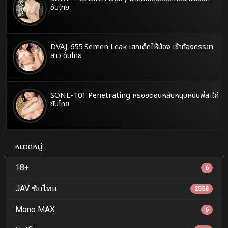
ซับไทย
DVAJ-655 Semen Leak เสกเด็กให้น้อง เข้าท้องภรรยา
สาว ซับไทย
SONE-101 Penetrating หรอยตอนหลับหนุบหนับพี่สะใภ้
ซับไทย
หมวดหมู่
18+
6
JAV ซับไทย
2558
Mono MAX
6