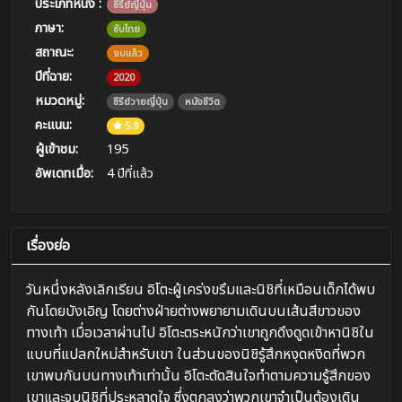
ประเภทหนัง :
ซีรีย์ญี่ปุ่น
ภาษา:
ซับไทย
สถาณะ:
จบแล้ว
ปีที่ฉาย:
2020
หมวดหมู่:
ซีรีย์วายญี่ปุ่น
หนังชีวิต
คะแนน:
5.9
ผู้เข้าชม:
195
อัพเดทเมื่อ:
4 ปีที่แล้ว
เรื่องย่อ
วันหนึ่งหลังเลิกเรียน อิโตะผู้เคร่งขรึมและนิชิที่เหมือนเด็กได้พบ
กันโดยบังเอิญ โดยต่างฝ่ายต่างพยายามเดินบนเส้นสีขาวของ
ทางเท้า เมื่อเวลาผ่านไป อิโตะตระหนักว่าเขาถูกดึงดูดเข้าหานิชิใน
แบบที่แปลกใหม่สำหรับเขา ในส่วนของนิชิรู้สึกหงุดหงิดที่พวก
เขาพบกันบนทางเท้าเท่านั้น อิโตะตัดสินใจทำตามความรู้สึกของ
เขาและจูบนิชิที่ประหลาดใจ ซึ่งตกลงว่าพวกเขาจำเป็นต้องเดิน