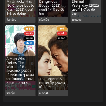
Mr.Unlucky Has
Dangerous
Eternal
No Choice but to
Buddy (2022)
Yesterday (2022)
Kiss! (2022) ตอนที่
ตอนที่ 1-10 จบ ซับ
ตอนที่ 1-7 จบ ซับ
1-8 จบ ซับไทย
ไทย
ไทย
ซีรีย์ญี่ปุ่น
ซีรีย์ญี่ปุ่น
ซีรีย์ญี่ปุ่น
6.4
6
จบแล้ว
จบแล้ว
ซับไทย
ซับไทย
3/
A Man Who
Defies The
World of BL
Season2 (2022)
เรื่องรักวาย ๆ ผมขอ
บายได้มั้ยครับ ภาค2
The Legend &
ตอนที่ 1-3 จบ ซับ
Butterfly (2023)
ไทย
เต็มเรื่อง
ซีรีย์ญี่ปุ่น
หนังญี่ปุ่น