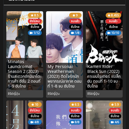
8.5
9
8.455
ยังไม่จบ
จบแล้ว
จบแล้ว
ซับไทย
ซับไทย
ซับไทย
1/12
1/8
10/10
Minatos
Laundromat
My Personal
Kamen Rider
Season 2 (2023)
Weatherman
Black Sun (2022)
ร้านสะดวกซักมินาโตะ
(2023) ติดใจรักนัก
คาเมนไรเดอร์ แบล็ก
การค้า ซีซั่น 2 ตอนที่
พยากรณ์อากาศ ตอน
ซัน ตอนที่ 1-10 จบ
1-9 ซับไทย
ที่ 1-8 จบ ซับไทย
ซับไทย
ซีรีย์ญี่ปุ่น
ซีรีย์ญี่ปุ่น
ซีรีย์ญี่ปุ่น
10
6.5
5.9
ยังไม่จบ
จบแล้ว
จบแล้ว
ซับไทย
ซับไทย
ซับไทย
4/8
8/8
4/6