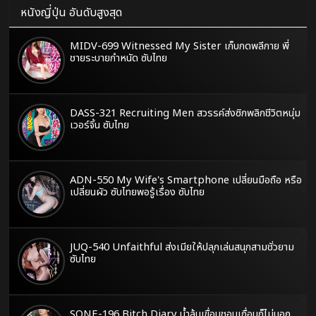
หนังญี่ปุ่น อันดับสูงสุด
MIDV-699 Witnessed My Sister เก็บกดพลีกาย พี่
ชายระบายกำหนัด ซับไทย
DASS-321 Recruiting Men สวรรค์ส่งซิกพลิกชีวิตหนุ่ม
เวอร์จิ้น ซับไทย
ADN-550 My Wife's Smartphone เปลี่ยนมือถือ หรือ
เปลี่ยนผัว ซับไทยพอรู้เรื่อง ซับไทย
JUQ-540 Unfaithful ส่งเมียให้ปลุกเล่นสนุกสามชั่วยาม
ซับไทย
SONE-196 Bitch Diary น้ำล้นเขื่อนชอบเถื่อนก็ไม่บอก