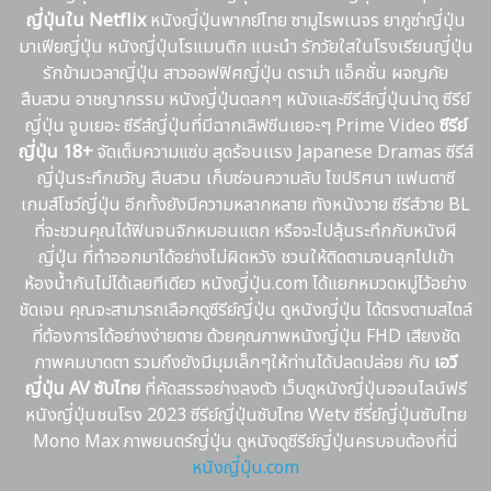
ญี่ปุ่นใน Netflix
หนังญี่ปุ่นพากย์ไทย ซามูไรพเนจร ยากูซ่าญี่ปุ่น
มาเฟียญี่ปุ่น หนังญี่ปุ่นโรแมนติก แนะนํา รักวัยใสในโรงเรียนญี่ปุ่น
รักข้ามเวลาญี่ปุ่น สาวออฟฟิศญี่ปุ่น ดราม่า แอ็คชั่น ผจญภัย
สืบสวน อาชญากรรม หนังญี่ปุ่นตลกๆ หนังและซีรีส์ญี่ปุ่นน่าดู ซีรีย์
ญี่ปุ่น จูบเยอะ ซีรีส์ญี่ปุ่นที่มีฉากเลิฟซีนเยอะๆ Prime Video
ซีรีย์
ญี่ปุ่น 18+
จัดเต็มความแซ่บ สุดร้อนเเรง Japanese Dramas ซีรีส์
ญี่ปุ่นระทึกขวัญ สืบสวน เก็บซ่อนความลับ ไขปริศนา แฟนตาซี
เกมส์โชว์ญี่ปุ่น อีกทั้งยังมีความหลากหลาย ทังหนังวาย ซีรีส์วาย BL
ที่จะชวนคุณได้ฟินจนจิกหมอนแตก หรือจะไปลุ้นระทึกกับหนังผี
ญี่ปุ่น ที่ทำออกมาได้อย่างไม่ผิดหวัง ชวนให้ติดตามจนลุกไปเข้า
ห้องน้ำกันไม่ได้เลยทีเดียว หนังญี่ปุ่น.com ได้แยกหมวดหมู่ไว้อย่าง
ชัดเจน คุณจะสามารถเลือกดูซีรีย์ญี่ปุ่น ดูหนังญี่ปุ่น ได้ตรงตามสไตล์
ที่ต้องการได้อย่างง่ายดาย ด้วยคุณภาพหนังญี่ปุ่น FHD เสียงชัด
ภาพคมบาดตา รวมถึงยังมีมุมเล็กๆให้ท่านได้ปลดปล่อย กับ
เอวี
ญี่ปุ่น AV ซับไทย
ที่คัดสรรอย่างลงตัว เว็บดูหนังญี่ปุ่นออนไลน์ฟรี
หนังญี่ปุ่นชนโรง 2023 ซีรีย์ญี่ปุ่นซับไทย Wetv ซีรี่ย์ญี่ปุ่นซับไทย
Mono Max ภาพยนตร์ญี่ปุ่น ดูหนังดูซีรีย์ญี่ปุ่นครบจบต้องที่นี่
หนังญี่ปุ่น.com