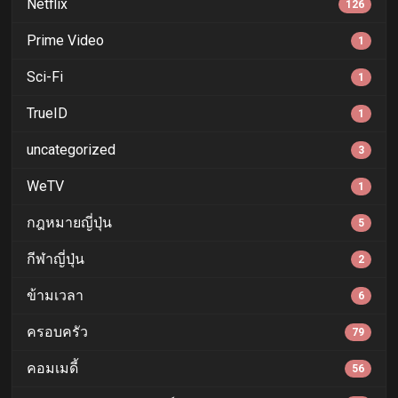
Netflix
126
Prime Video
1
Sci-Fi
1
TrueID
1
uncategorized
3
WeTV
1
กฎหมายญี่ปุ่น
5
กีฬาญี่ปุ่น
2
ข้ามเวลา
6
ครอบครัว
79
คอมเมดี้
56