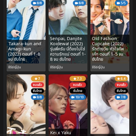
8/8
8/8
5/5
Senpai, Danjite
Old Fashion
Takara-kun and
Koidewa! (2022)
Cupcake (2022)
Amagi-kun
รุ่นพี่ครับ นี่ต้องไม่ใช่
รักต่างวัย หัวใจคัพ
(2022) ตอนที่ 1-8
ความรักแน่ ตอนที่ 1-
เค้ก ตอนที่ 1-5 จบ
จบ ซับไทย
8 จบ ซับไทย
ซับไทย
ซีรีย์ญี่ปุ่น
ซีรีย์ญี่ปุ่น
ซีรีย์ญี่ปุ่น
7
7.3
6.4
จบแล้ว
จบแล้ว
จบแล้ว
ซับไทย
ซับไทย
ซับไทย
8/8
10/10
7/8
Kei x Yaku