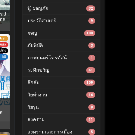
บู๊, ผจญภัย
32
ะมี
ไทย
ประวัติศาสตร์
9
ผจญ
100
9
บแล้ว
ภัยพิบัติ
3
ับไทย
1/8
ภาพยนตร์โทรทัศน์
1
ระทึกขวัญ
41
ลึกลับ
109
วัยทำงาน
16
วัยรุ่น
9
าศ
สงคราม
11
สงครามและการเมือง
5