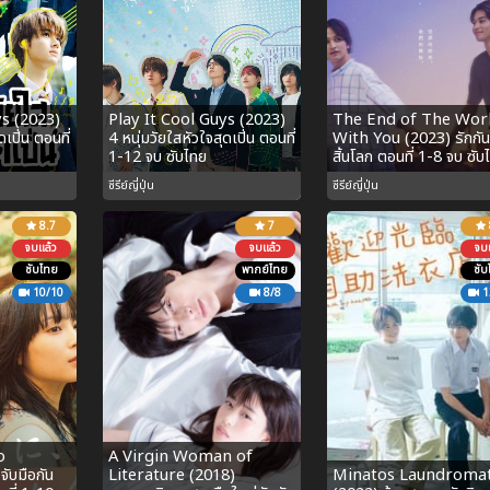
ys (2023)
Play It Cool Guys (2023)
The End of The Wor
ดเปิ่น ตอนที่
4 หนุ่มวัยใสหัวใจสุดเปิ่น ตอนที่
With You (2023) รักกัน
1-12 จบ ซับไทย
สิ้นโลก ตอนที่ 1-8 จบ ซับ
ซีรีย์ญี่ปุ่น
ซีรีย์ญี่ปุ่น
8.7
7
จบแล้ว
จบแล้ว
จบแ
ซับไทย
พากย์ไทย
ซับ
10/10
8/8
1
o
A Virgin Woman of
ับมือกัน
Literature (2018)
Minatos Laundroma