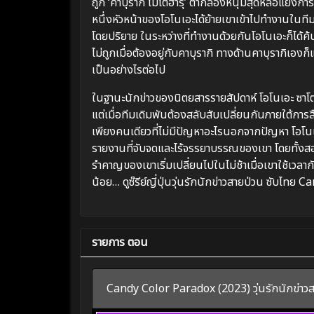
ถูก ‘คาบุรากิ โมโตฮารุ’ ตากล้องหนุ่มสุดหล่อแย่งก
หนึ่งหัวหน้าของโอโนเอะได้ย้ายเขาเข้าไปทำงานในที
โดยปริยาย ในระหว่างที่ทำงานด้วยกันโอโนเอะก็ได้ค
ไม่ถูกเมื่อต้องอยู่กับคาบุรากิ ทางด้านคาบุรากิเอ
เป็นอย่างไรต่อไป
ในฐานะนักข่าวของนิตยสารรายสัปดาห์ โอโนเอะ ซาโ
แต่เมื่อทีมเดิมพันต้องสลับสับเปลี่ยนกันภายใต้การ
เพียงคนเดียวที่ไม่มีปัญหาอะไรนอกจากปัญหา โอโนเอะ
รายงานที่จับจดและไร้จรรยาบรรณของเขา โดยทั้งสอ
รำคาญของเขาเริ่มเปลี่ยนไปในไม่ช้าเมื่อเขาใช้เวลากั
น้อย… ดูซ๊รีย์ญี่ปุ่นวุ่นรักนักข่าวสายป่วน ซับไทย 
รายการ ตอน
Candy Color Paradox (2023) วุ่นรักนักข่าวส