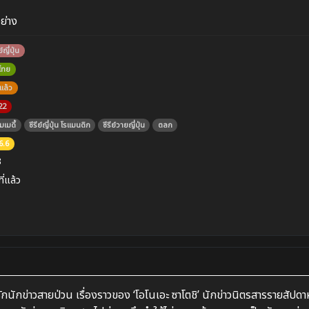
อย่าง
ย์ญี่ปุ่น
บไทย
แล้ว
22
เมดี้
ซีรีย์ญี่ปุ่น โรแมนติก
ซีรีย์วายญี่ปุ่น
ตลก
6.6
3
ที่แล้ว
กนักข่าวสายป่วน เรื่องราวของ ‘โอโนเอะ ซาโตชิ’ นักข่าวนิตรสารรายสัปดาห