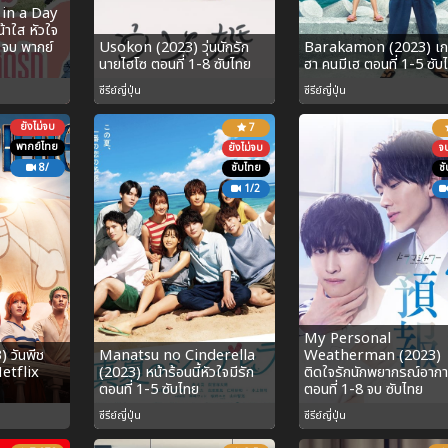
 in a Day
้าใส หัวใจ
 จบ พากย์
Usokon (2023) วุ่นนักรัก
Barakamon (2023) เกา
นายไฮโซ ตอนที่ 1-8 ซับไทย
ฮา คนมีเฮ ตอนที่ 1-5 ซับ
ซีรีย์ญี่ปุ่น
ซีรีย์ญี่ปุ่น
ยังไม่จบ
7
พากย์ไทย
ยังไม่จบ
จ
8/
ซับไทย
ซ
1/2
My Personal
 วันพีช
Manatsu no Cinderella
Weatherman (2023)
Netflix
(2023) หน้าร้อนนี้หัวใจมีรัก
ติดใจรักนักพยากรณ์อาก
ตอนที่ 1-5 ซับไทย
ตอนที่ 1-8 จบ ซับไทย
ซีรีย์ญี่ปุ่น
ซีรีย์ญี่ปุ่น