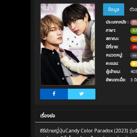
ข้อมูล
ตัว
ประเภทหนัง :
ซีรี
ภาษา:
ซั
สถาณะ:
จบ
ปีที่ฉาย:
20
หมวดหมู่:
คอม
คะแนน:
ผู้เข้าชม:
40
อัพเดทเมื่อ:
3 ปี
เรื่องย่อ
ซีรีย์วายญี่ปุ่นCandy Color Paradox (2023) วุ่นรั