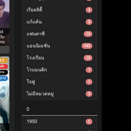
เรียลลิตี้
3
แก้แค้น
2
ld
แฟนตาซี
15
วัน
ไทย
แอนนิเมชั่น
192
โรงเรียน
15
8.5
ล้ว
โรแมนติก
7
ไทย
2/12
ใจฟู
1
ไม่มีหมวดหมู่
2
ปี
1950
1
t