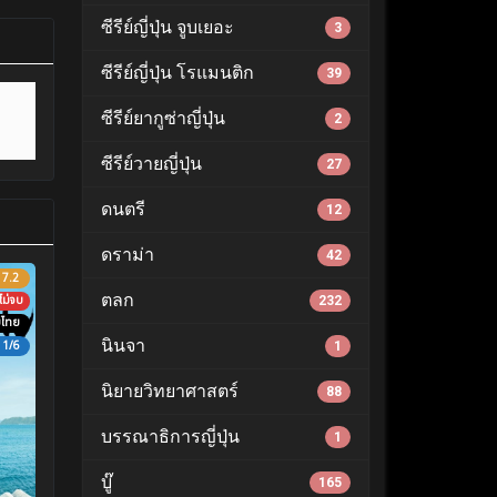
ซีรีย์ญี่ปุ่น จูบเยอะ
3
ซีรีย์ญี่ปุ่น โรแมนติก
39
ซีรีย์ยากูซ่าญี่ปุ่น
2
ซีรีย์วายญี่ปุ่น
27
ดนตรี
12
ดราม่า
42
7.2
ตลก
ไม่จบ
232
บไทย
นินจา
1/6
1
นิยายวิทยาศาสตร์
88
บรรณาธิการญี่ปุ่น
1
บู๊
165