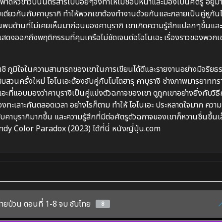
ารพาดหัวข่าวบนนิตรสารไปบ่อยๆจึงทำให้ไม่ชอบหน้าและมองเป็นศัตรู อยู่มา
มเดียวกันกับคาบุรากิ ทำให้พวกเขาต้องทำงานด้วยกันและกลายเป็นคู่หูกัน
้นพบด้านที่ไม่เคยเห็นมาก่อนของคาบุรากิ เขาเกิดความรู้สึกแปลกๆขึ้นและ
งก็แสดงออกถึงพฤติกรรมที่คุมเครือไม่ชัดเจนต่อโอโนเอะ เรื่องราวของพวกเ
ตชิ ภูมิใจในความสามารถของเขาในการเขียนได้ดีและรายงานอย่างมีจริยธ
สืบสวนครั้งใหม่ โอโนเอะต้องจับคู่กับโมโตฮารุ คาบุรางิ ช่างภาพมารยาททร
ที่แอบมองว่าคาบุรางิเป็นคู่แข่งตัวฉกาจของเขา ดูถูกเขาอย่างยิ่งกับวิธ
งทะเลาะกันตลอดเวลา อย่างไรก็ตาม ทำให้ โอโนเอะ ประหลาดใจมาก ความข
บคาบุรากิมากขึ้น และความรู้สึกที่มีต่อศัตรูตัวฉกาจของเขาก็หวานชื่นขึ้นเ
Candy Color Paradox (2023) ได้ที่นี่ หนังญี่ปุ่น.com
ายป่วน ตอนที่ 1-8 จบ ซับไทย
8