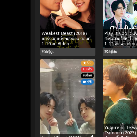
Weakest Beast (2018)
Play It Cool Gu
แกร่งนักแต่รักยังอ่อน ตอนที่
4 หนุ่มวัยใสหัวใจสุ
1-10 จบ ซับไทย
1-12 จบ พากย์ไทย
ซีรีย์ญี่ปุ่น
ซีรีย์ญี่ปุ่น
5.9
จบแล้ว
ซับไทย
4/6
Yugure ni Te w
Tsunagu (2023) จ