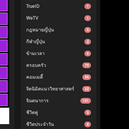
TrueID
1
WeTV
1
กฎหมายญี่ปุ่น
5
กีฬาญี่ปุ่น
2
ข้ามเวลา
6
ครอบครัว
79
คอมเมดี้
56
จิตนิมิตแนววิทยาศาสตร์
22
จินตนาการ
101
ชีวิตคู่
5
ชีวิตประจำวัน
8