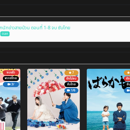
นักข่าวสายป่วน ตอนที่ 1-8 จบ ซับไทย
ตลก
จบแล้ว
7
พากย์ไทย
ยังไม่จบ
ยัง
3/
ซับไทย
ซั
1/6