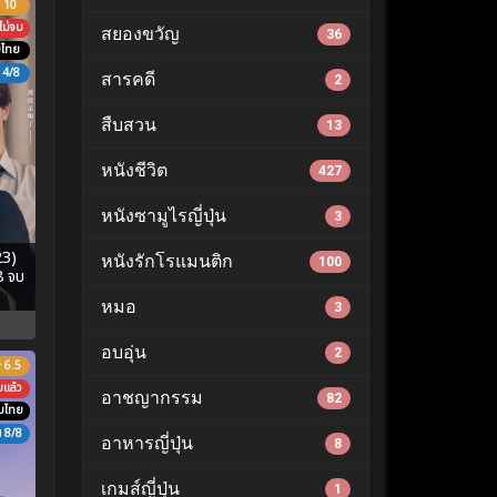
10
ไม่จบ
สยองขวัญ
36
บไทย
4/8
สารคดี
2
สืบสวน
13
หนังชีวิต
427
หนังซามูไรญี่ปุ่น
3
23)
หนังรักโรแมนติก
100
8 จบ
หมอ
3
อบอุ่น
2
6.5
บแล้ว
อาชญากรรม
82
ับไทย
8/8
อาหารญี่ปุ่น
8
เกมส์ญี่ปุ่น
1