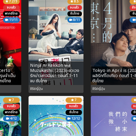
7.273
8.5
จบแล้ว
จบแล้ว
ยัง
พากย์ไทย
ซับไทย
ซั
11/11
8/11
Ninja ni Kekkon wa
certo
Muzukashii (2023) อวเวง
Tokyo in April is (20
ุรุษจำเป็น
รักบ่าวสาวนินจา ตอนที่ 1-11
ผลิรักที่โตเกียว ตอนที่ 1-
กย์ไทย
จบ ซับไทย
ซับไทย
ซีรีย์ญี่ปุ่น
ซีรีย์ญี่ปุ่น
7
7
จบแล้ว
จบแล้ว
จ
พากย์ไทย
ซับไทย
ซ
4/12
12/12