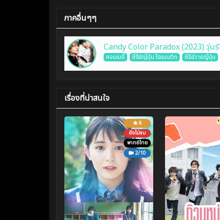
ภาคอื่นๆๆ
Candy Color Paradox (2023) วุ่นรัก
คอมเมดี้
ซีรีย์ญี่ปุ่น โรแมนติก
ซีรีย์วายญี่ปุ่น
เรื่องที่น่าสนใจ
6
ยังไม่จบ
พากย์ไทย
2/10