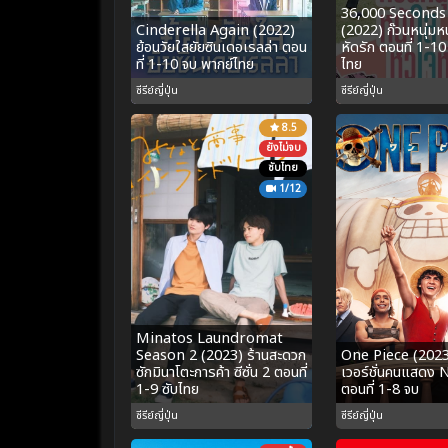
36,000 Seconds
Cinderella Again (2022)
(2022) ก๊วนหนุ่มหน
ย้อนวัยใสยัยซินเดอเรลล่า ตอน
หัดรัก ตอนที่ 1-10
ที่ 1-10 จบ พากย์ไทย
ไทย
ซีรีย์ญี่ปุ่น
ซีรีย์ญี่ปุ่น
8.5
ยังไม่จบ
ซับไทย
1/12
Minatos Laundromat
Season 2 (2023) ร้านสะดวก
One Piece (2023)
ซักมินาโตะการค้า ซีซั่น 2 ตอนที่
เวอร์ชั่นคนแสดง 
1-9 ซับไทย
ตอนที่ 1-8 จบ
ซีรีย์ญี่ปุ่น
ซีรีย์ญี่ปุ่น