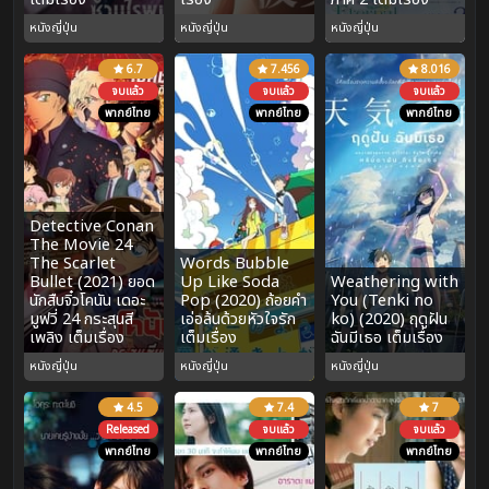
หนังญี่ปุ่น
หนังญี่ปุ่น
หนังญี่ปุ่น
6.7
7.456
8.016
จบแล้ว
จบแล้ว
จบแล้ว
พากย์ไทย
พากย์ไทย
พากย์ไทย
Detective Conan
The Movie 24
The Scarlet
Words Bubble
Bullet (2021) ยอด
Up Like Soda
Weathering with
นักสืบจิ๋วโคนัน เดอะ
Pop (2020) ถ้อยคำ
You (Tenki no
มูฟวี่ 24 กระสุนสี
เอ่อล้นด้วยหัวใจรัก
ko) (2020) ฤดูฝัน
เพลิง เต็มเรื่อง
เต็มเรื่อง
ฉันมีเธอ เต็มเรื่อง
หนังญี่ปุ่น
หนังญี่ปุ่น
หนังญี่ปุ่น
4.5
7.4
7
Released
จบแล้ว
จบแล้ว
พากย์ไทย
พากย์ไทย
พากย์ไทย