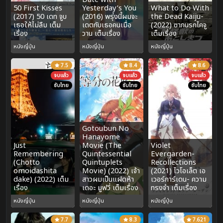
50 First Kisses
Yesterday’s You
What to Do With
(2017) 50 เดท จูบ
(2016) พรุ่งนี้ผมจะ
the Dead Kaiju-
เธอให้ไม่ลืม เต็ม
เดตกับเธอคนเมื่อ
(2022) ซากนรกไคจู
เรื่อง
วาน เต็มเรื่อง
เต็มเรื่อง
หนังญี่ปุ่น
หนังญี่ปุ่น
หนังญี่ปุ่น
7.5
8.4
8.6
จบแล้ว
จบแล้ว
จบแล้ว
ซับไทย
ซับไทย
ซับไทย
Gotoubun No
Hanayome
Just
Movie (The
Violet
Remembering
Quintessential
Evergarden-
(Chotto
Quintuplets
Recollections
omoidashita
Movie) (2022) เจ้า
(2021) ไวโอเล็ต เอ
dake) (2022) เต็ม
สาวผมเป็นแฝดห้า
เวอร์การ์เดน- ความ
เรื่อง
เดอะ มูฟวี่ เต็มเรื่อง
ทรงจำ เต็มเรื่อง
หนังญี่ปุ่น
หนังญี่ปุ่น
หนังญี่ปุ่น
7.7
8.3
7.621