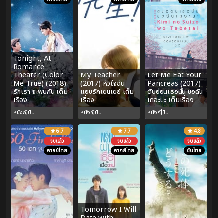
Tonight, At
Romance
Theater (Color
My Teacher
Let Me Eat Your
Me True) (2018)
(2017) หัวใจฉัน
Pancreas (2017)
รักเรา จะพบกัน เต็ม
แอบรักเซนเซย์ เต็ม
ตับอ่อนเธอนั้น ขอฉัน
เรื่อง
เรื่อง
เถอะนะ เต็มเรื่อง
หนังญี่ปุ่น
หนังญี่ปุ่น
หนังญี่ปุ่น
6.7
7.7
4.8
จบแล้ว
จบแล้ว
จบแล้ว
พากย์ไทย
พากย์ไทย
ซับไทย
Tomorrow I Will
Date with