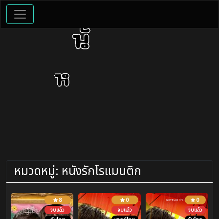
หมวดหมู่:
หนังรักโรแมนติก
8
0
0
จบแล้ว
จบแล้ว
จบแล้ว