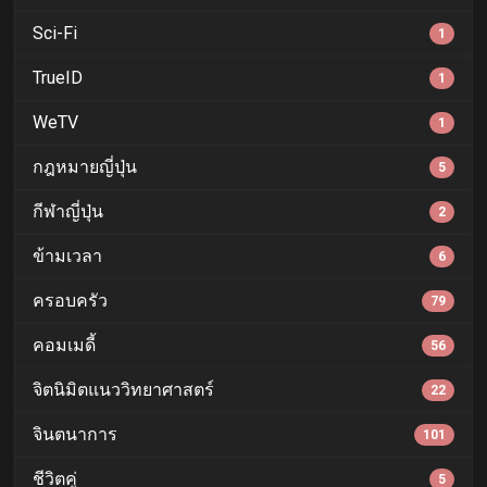
Sci-Fi
1
TrueID
1
WeTV
1
กฎหมายญี่ปุ่น
5
กีฬาญี่ปุ่น
2
ข้ามเวลา
6
ครอบครัว
79
คอมเมดี้
56
จิตนิมิตแนววิทยาศาสตร์
22
จินตนาการ
101
ชีวิตคู่
5