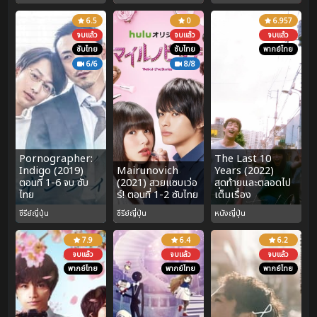
6.5
0
6.957
จบแล้ว
จบแล้ว
จบแล้ว
ซับไทย
ซับไทย
พากย์ไทย
6/6
8/8
Pornographer:
The Last 10
Indigo (2019)
Mairunovich
Years (2022)
ตอนที่ 1-6 จบ ซับ
(2021) สวยแซบเว่อ
สุดท้ายและตลอดไป
ไทย
ร์! ตอนที่ 1-2 ซับไทย
เต็มเรื่อง
ซีรีย์ญี่ปุ่น
ซีรีย์ญี่ปุ่น
หนังญี่ปุ่น
7.9
6.4
6.2
จบแล้ว
จบแล้ว
จบแล้ว
พากย์ไทย
พากย์ไทย
พากย์ไทย