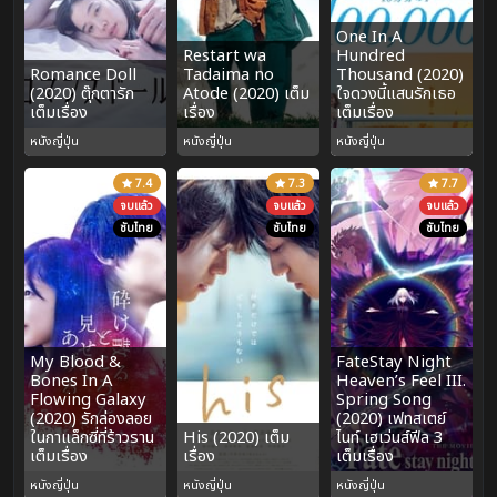
One In A
Restart wa
Hundred
Romance Doll
Tadaima no
Thousand (2020)
(2020) ตุ๊กตารัก
Atode (2020) เต็ม
ใจดวงนี้แสนรักเธอ
เต็มเรื่อง
เรื่อง
เต็มเรื่อง
หนังญี่ปุ่น
หนังญี่ปุ่น
หนังญี่ปุ่น
7.4
7.3
7.7
จบแล้ว
จบแล้ว
จบแล้ว
ซับไทย
ซับไทย
ซับไทย
My Blood &
FateStay Night
Bones In A
Heaven’s Feel III.
Flowing Galaxy
Spring Song
(2020) รักล่องลอย
(2020) เฟทสเตย์
ในกาแล็กซี่ที่ร้าวราน
His (2020) เต็ม
ไนท์ เฮเว่นส์ฟีล 3
เต็มเรื่อง
เรื่อง
เต็มเรื่อง
หนังญี่ปุ่น
หนังญี่ปุ่น
หนังญี่ปุ่น