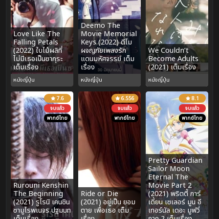
Deemo The
Love Like The
Movie Memorial
Falling Petals
Keys (2022) ดีโม
(2022) ใบไม้ผลิที่
ผจญภัยเพลงรัก
We Couldn’t
ไม่มีเธอเป็นซากุระ
แดนมหัศจรรย์ เต็ม
Become Adults
เต็มเรื่อง
เรื่อง
(2021) เต็มเรื่อง
หนังญี่ปุ่น
หนังญี่ปุ่น
หนังญี่ปุ่น
7.6
6.556
8.1
จบแล้ว
จบแล้ว
จบแล้ว
พากย์ไทย
พากย์ไทย
พากย์ไทย
Pretty Guardian
Sailor Moon
Eternal The
Rurouni Kenshin
Movie Part 2
The Beginning
Ride or Die
(2021) พริตตี้ การ์
(2021) รูโรนิ เคนชิน
(2021) อยู่เป็น ยอม
เดี้ยน เซเลอร์ มูน อี
ซามูไรพเนจร ปฐมบท
ตาย เพื่อเธอ เต็ม
เทอร์นัล เดอะ มูฟวี่
เต็มเรื่อง
เรื่อง
ภาค 2 เต็มเรื่อง