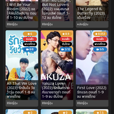
Married Couple,
I Will Be Your
But Not Lovers
Bloom (2022) ขอ
(2022) แผนสมรส
The Legend &
ให้ฝันได้ผลิบาน ตอน
ไม่สมเลิฟ ตอนที่ 1-
Butterfly (2023)
ที่ 1-10 จบ ซับไทย
12 จบ ซับไทย
เต็มเรื่อง
ซีรีย์ญี่ปุ่น
ซีรีย์ญี่ปุ่น
หนังญี่ปุ่น
6
8.9
8.053
จบแล้ว
จบแล้ว
จบแล้ว
พากย์ไทย
ซับไทย
พากย์ไทย
8/8
3/10
9/9
All That We Love
Yakuza Lover
(2023) รักล้นใจ วัย
(2022) รักอันตราย
First Love (2022)
ว้าวุ่น ตอนที่ 1-8 จบ
กับนายยากูซ่า ตอนที่
รักแรก ตอนที่ 1-9
พากย์ไทย
1-9 จบ ซับไทย
จบ พากย์ไทย
ซีรีย์ญี่ปุ่น
ซีรีย์ญี่ปุ่น
ซีรีย์ญี่ปุ่น
0
0
7.5