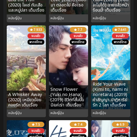
(2020) โจเซ่ กับเสือ
มา ตลอดไป คือเธอ
จะไม่ได้) ฉายแล้วหน้า
และหมู่ปลา เต็มเรื่อง
เต็มเรื่อง
ร้อนนี้! เต็มเรื่อง
หนังญี่ปุ่น
หนังญี่ปุ่น
หนังญี่ปุ่น
7.933
7.7
7.641
จบแล้ว
จบแล้ว
จบแล้ว
พากย์ไทย
พากย์ไทย
พากย์ไทย
Ride Your Wave
Snow Flower
(Kimi to, nami ni
A Whisker Away
(Yuki no Hana)
noretara) (2019)
(2020) เหมียวน้อย
(2019) ชีวิตที่สั้นนั้น
คำสัญญา..ปาฎิหาริย์
คอยรัก เต็มเรื่อง
มีแค่เรา เต็มเรื่อง
รัก 2 โลก เต็มเรื่อง
หนังญี่ปุ่น
หนังญี่ปุ่น
หนังญี่ปุ่น
7.5
7.4
6.9
จบแล้ว
จบแล้ว
จบแล้ว
พากย์ไทย
พากย์ไทย
พากย์ไทย