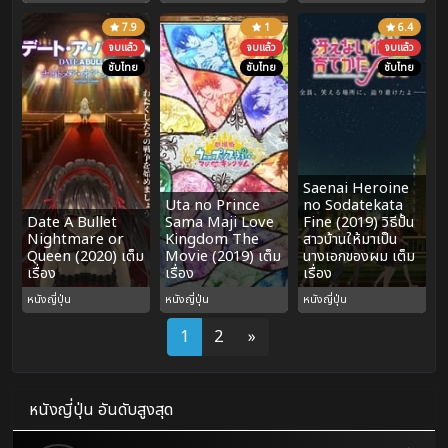
7.9
1
6.4
จบแล้ว
จบแล้ว
จบแล้ว
ซับไทย
ซับไทย
ซับไทย
Saenai Heroine
Uta no Prince
no Sodatekata
Date A Bullet
Sama Maji Love
Fine (2019) วิธีปั้น
Nightmare or
Kingdom The
สาวบ้านให้มาเป็น
Queen (2020) เต็ม
Movie (2019) เต็ม
นางเอกของผม เต็ม
เรื่อง
เรื่อง
เรื่อง
หนังญี่ปุ่น
หนังญี่ปุ่น
หนังญี่ปุ่น
1
2
»
หนังญี่ปุ่น อันดับสูงสุด