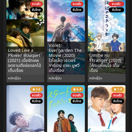
จบแล้ว
จบแล้ว
จบแล้ว
ซับไทย
ซับไทย
ซับไทย
Violet
Loved Like a
Evergarden The
Flower Bouquet
Movie (2020)
Umibe no
(2021) เมื่อรักเคย
ไวโอเล็ต เอเวอร์
Étranger (2020)
งดงามดั่งช่อดอกไม้
การ์เดน เดอะ มูฟวี่
ให้ทะเลโอบใจ เต็ม
เต็มเรื่อง
เต็มเรื่อง
เรื่อง
หนังญี่ปุ่น
หนังญี่ปุ่น
หนังญี่ปุ่น
5.6
6.4
7.4
จบแล้ว
จบแล้ว
จบแล้ว
ซับไทย
ซับไทย
ซับไทย