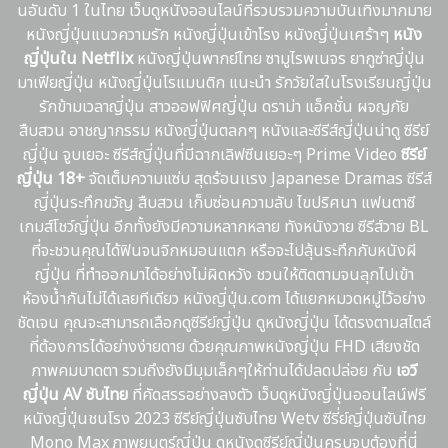
นอันดับ 1 ในไทย เว็บดูหนังออนไลน์ที่รวบรวมความบันเทิงมากมาย
หนังญี่ปุ่นแนวความรัก หนังญี่ปุ่นเข้าโรง หนังญี่ปุ่นเศร้าๆ
หนัง
ญี่ปุ่นใน Netflix
หนังญี่ปุ่นพากย์ไทย ซามูไรพเนจร ยากูซ่าญี่ปุ่น
มาเฟียญี่ปุ่น หนังญี่ปุ่นโรแมนติก แนะนํา รักวัยใสในโรงเรียนญี่ปุ่น
รักข้ามเวลาญี่ปุ่น สาวออฟฟิศญี่ปุ่น ดราม่า แอ็คชั่น ผจญภัย
สืบสวน อาชญากรรม หนังญี่ปุ่นตลกๆ หนังและซีรีส์ญี่ปุ่นน่าดู ซีรีย์
ญี่ปุ่น จูบเยอะ ซีรีส์ญี่ปุ่นที่มีฉากเลิฟซีนเยอะๆ Prime Video
ซีรีย์
ญี่ปุ่น 18+
จัดเต็มความแซ่บ สุดร้อนเเรง Japanese Dramas ซีรีส์
ญี่ปุ่นระทึกขวัญ สืบสวน เก็บซ่อนความลับ ไขปริศนา แฟนตาซี
เกมส์โชว์ญี่ปุ่น อีกทั้งยังมีความหลากหลาย ทังหนังวาย ซีรีส์วาย BL
ที่จะชวนคุณได้ฟินจนจิกหมอนแตก หรือจะไปลุ้นระทึกกับหนังผี
ญี่ปุ่น ที่ทำออกมาได้อย่างไม่ผิดหวัง ชวนให้ติดตามจนลุกไปเข้า
ห้องน้ำกันไม่ได้เลยทีเดียว หนังญี่ปุ่น.com ได้แยกหมวดหมู่ไว้อย่าง
ชัดเจน คุณจะสามารถเลือกดูซีรีย์ญี่ปุ่น ดูหนังญี่ปุ่น ได้ตรงตามสไตล์
ที่ต้องการได้อย่างง่ายดาย ด้วยคุณภาพหนังญี่ปุ่น FHD เสียงชัด
ภาพคมบาดตา รวมถึงยังมีมุมเล็กๆให้ท่านได้ปลดปล่อย กับ
เอวี
ญี่ปุ่น AV ซับไทย
ที่คัดสรรอย่างลงตัว เว็บดูหนังญี่ปุ่นออนไลน์ฟรี
หนังญี่ปุ่นชนโรง 2023 ซีรีย์ญี่ปุ่นซับไทย Wetv ซีรี่ย์ญี่ปุ่นซับไทย
Mono Max ภาพยนตร์ญี่ปุ่น ดูหนังดูซีรีย์ญี่ปุ่นครบจบต้องที่นี่