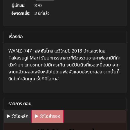
ผู้เข้าชม:
370
อัพเดทเมื่อ:
3 ปีที่แล้ว
เรื่องย่อ
WANZ-747 :
av ซับไทย
เอวีใหม่ปี 2018 นำแสดงโดย
Takasugi Mari รับบทภรรยาสาวที่ต้องร่วมชายคาพ่อสามีที่ทำ
ตัวห่ามๆ แถมซกมกไม่มีใครเกิน จนมีวันนึงที่เธอเหนื่อยมาจาก
งานแล้วเผลอเพลียหลับไปโดนพ่อผัวแอบย่องมาสอย จากนั้นก็
ติดใจทำอีกทุกครั้งที่มีโอกาส
รายการ ตอน
วีดีโอหลัก
วีดีโอสำรอง