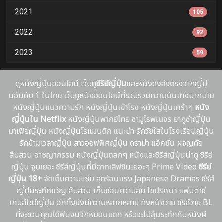
2021
105
2022
92
2023
59
ดูหนังญี่ปุ่นออนไลน์ เว็บดู
ซีรีย์ญี่ปุ่น
และหนังดังส่งตรงจากญี่ปุ
นอันดับ 1 ในไทย เว็บดูหนังออนไลน์ที่รวบรวมความบันเทิงมากมาย
หนังญี่ปุ่นแนวความรัก หนังญี่ปุ่นเข้าโรง หนังญี่ปุ่นเศร้าๆ
หนัง
ญี่ปุ่นใน Netflix
หนังญี่ปุ่นพากย์ไทย ซามูไรพเนจร ยากูซ่าญี่ปุ่น
มาเฟียญี่ปุ่น หนังญี่ปุ่นโรแมนติก แนะนํา รักวัยใสในโรงเรียนญี่ปุ่น
รักข้ามเวลาญี่ปุ่น สาวออฟฟิศญี่ปุ่น ดราม่า แอ็คชั่น ผจญภัย
สืบสวน อาชญากรรม หนังญี่ปุ่นตลกๆ หนังและซีรีส์ญี่ปุ่นน่าดู ซีรีย์
ญี่ปุ่น จูบเยอะ ซีรีส์ญี่ปุ่นที่มีฉากเลิฟซีนเยอะๆ Prime Video
ซีรีย์
ญี่ปุ่น 18+
จัดเต็มความแซ่บ สุดร้อนเเรง Japanese Dramas ซีรีส์
ญี่ปุ่นระทึกขวัญ สืบสวน เก็บซ่อนความลับ ไขปริศนา แฟนตาซี
เกมส์โชว์ญี่ปุ่น อีกทั้งยังมีความหลากหลาย ทังหนังวาย ซีรีส์วาย BL
ที่จะชวนคุณได้ฟินจนจิกหมอนแตก หรือจะไปลุ้นระทึกกับหนังผี