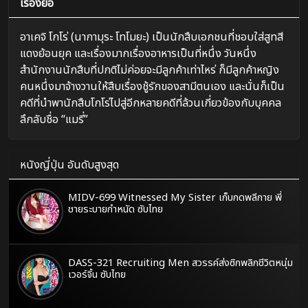
เรื่องย่อ
อาเคจิ โกโร่ (นากามุระ โทโมยะ) เป็นนักสืบเอกชนที่ชอบใส่สูทสี
แดงย้อนยุค และเรื่องมากเรื่องอาหารเป็นที่หนึ่ง วันหนึ่ง
สำนักงานนักสืบที่ปกติไม่ค่อยจะมีลูกค้าเท่าไหร่ ก็มีลูกค้าหญิง
คนหนึ่งมาจ้างวานให้สืบเรื่องชู้รักของสามีตนเอง และนั่นก็เป็น
คดีที่นำพานักสืบโกโร่ไปสู่อีกหลายคดีที่ล้วนเกี่ยวข้องกับบุคคล
ลึกลับชื่อ “แมรี่”
หนังญี่ปุ่น อันดับสูงสุด
MIDV-699 Witnessed My Sister เก็บกดพลีกาย พี่
ชายระบายกำหนัด ซับไทย
DASS-321 Recruiting Men สวรรค์ส่งซิกพลิกชีวิตหนุ่ม
เวอร์จิ้น ซับไทย