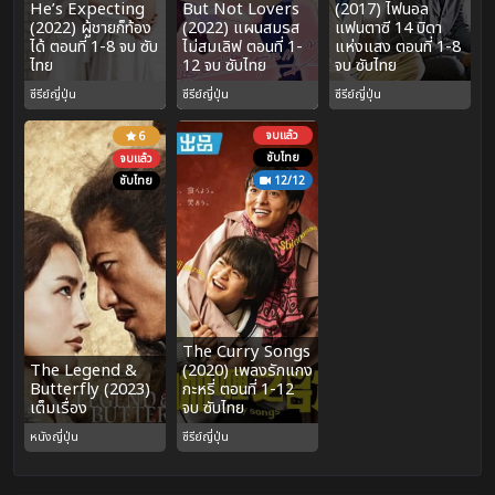
He’s Expecting
But Not Lovers
(2017) ไฟนอล
(2022) ผู้ชายก็ท้อง
(2022) แผนสมรส
แฟนตาซี 14 บิดา
ได้ ตอนที่ 1-8 จบ ซับ
ไม่สมเลิฟ ตอนที่ 1-
แห่งแสง ตอนที่ 1-8
ไทย
12 จบ ซับไทย
จบ ซับไทย
ซีรีย์ญี่ปุ่น
ซีรีย์ญี่ปุ่น
ซีรีย์ญี่ปุ่น
จบแล้ว
6
ซับไทย
จบแล้ว
ซับไทย
12/12
The Curry Songs
The Legend &
(2020) เพลงรักแกง
Butterfly (2023)
กะหรี่ ตอนที่ 1-12
เต็มเรื่อง
จบ ซับไทย
หนังญี่ปุ่น
ซีรีย์ญี่ปุ่น