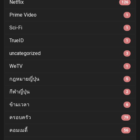
Netflix
126
Prime Video
1
Sci-Fi
1
TrueID
1
uncategorized
3
WeTV
1
กฎหมายญี่ปุ่น
5
กีฬาญี่ปุ่น
2
ข้ามเวลา
6
ครอบครัว
79
คอมเมดี้
56