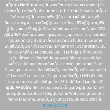
ญี่ปุ่นใน Netflix
หนังญี่ปุ่นพากย์ไทย ซามูไรพเนจร ยากูซ่าญี่ปุ่น
มาเฟียญี่ปุ่น หนังญี่ปุ่นโรแมนติก แนะนํา รักวัยใสในโรงเรียนญี่ปุ่น
รักข้ามเวลาญี่ปุ่น สาวออฟฟิศญี่ปุ่น ดราม่า แอ็คชั่น ผจญภัย
สืบสวน อาชญากรรม หนังญี่ปุ่นตลกๆ หนังและซีรีส์ญี่ปุ่นน่าดู ซีรีย์
ญี่ปุ่น จูบเยอะ ซีรีส์ญี่ปุ่นที่มีฉากเลิฟซีนเยอะๆ Prime Video
ซีรีย์
ญี่ปุ่น 18+
จัดเต็มความแซ่บ สุดร้อนเเรง Japanese Dramas ซีรีส์
ญี่ปุ่นระทึกขวัญ สืบสวน เก็บซ่อนความลับ ไขปริศนา แฟนตาซี
เกมส์โชว์ญี่ปุ่น อีกทั้งยังมีความหลากหลาย ทังหนังวาย ซีรีส์วาย BL
ที่จะชวนคุณได้ฟินจนจิกหมอนแตก หรือจะไปลุ้นระทึกกับหนังผี
ญี่ปุ่น ที่ทำออกมาได้อย่างไม่ผิดหวัง ชวนให้ติดตามจนลุกไปเข้า
ห้องน้ำกันไม่ได้เลยทีเดียว หนังญี่ปุ่น.com ได้แยกหมวดหมู่ไว้อย่าง
ชัดเจน คุณจะสามารถเลือกดูซีรีย์ญี่ปุ่น ดูหนังญี่ปุ่น ได้ตรงตามสไตล์
ที่ต้องการได้อย่างง่ายดาย ด้วยคุณภาพหนังญี่ปุ่น FHD เสียงชัด
ภาพคมบาดตา รวมถึงยังมีมุมเล็กๆให้ท่านได้ปลดปล่อย กับ
เอวี
ญี่ปุ่น AV ซับไทย
ที่คัดสรรอย่างลงตัว เว็บดูหนังญี่ปุ่นออนไลน์ฟรี
หนังญี่ปุ่นชนโรง 2023 ซีรีย์ญี่ปุ่นซับไทย Wetv ซีรี่ย์ญี่ปุ่นซับไทย
Mono Max ภาพยนตร์ญี่ปุ่น ดูหนังดูซีรีย์ญี่ปุ่นครบจบต้องที่นี่
หนังญี่ปุ่น.com