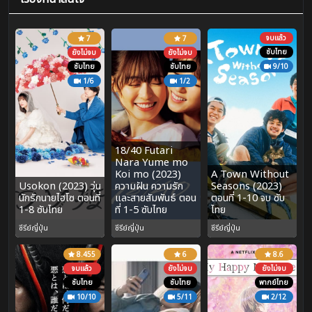
จบแล้ว
7
7
ซับไทย
ยังไม่จบ
ยังไม่จบ
ซับไทย
ซับไทย
9/10
1/6
1/2
18/40 Futari
Nara Yume mo
Koi mo (2023)
A Town Without
Usokon (2023) วุ่น
ความฝัน ความรัก
Seasons (2023)
นักรักนายไฮโซ ตอนที่
และสายสัมพันธ์ ตอน
ตอนที่ 1-10 จบ ซับ
1-8 ซับไทย
ที่ 1-5 ซับไทย
ไทย
ซีรีย์ญี่ปุ่น
ซีรีย์ญี่ปุ่น
ซีรีย์ญี่ปุ่น
8.455
6
8.6
จบแล้ว
ยังไม่จบ
ยังไม่จบ
ซับไทย
ซับไทย
พากย์ไทย
10/10
5/11
2/12