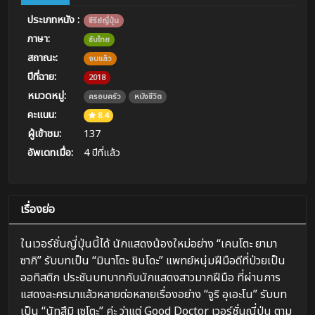
ประเภทหนัง :
ซีรีย์ญี่ปุ่น
ภาษา:
ซับไทย
สถาณะ:
จบแล้ว
ปีที่ฉาย:
2018
หมวดหมู่:
ครอบครัว
หนังชีวิต
คะแนน:
8.4
ผู้เข้าชม:
137
อัพเดทเมื่อ:
4 ปีที่แล้ว
เรื่องย่อ
ในเวอร์ชั่นญี่ปุ่นนี้ได้ นักแสดงน้องใหม่อย่าง “เคนโตะ ยามา
ซากิ” รับบทเป็น “มินาโตะ ชินโดะ” แพทย์หนุ่มฝีมือดีที่ป่วยเป็น
ออทิสติก ประชันบทบาทกับนักแสดงสาวมากฝีมือ ที่ผ่านการ
แสดงละครมาแล้วหลายต่อหลายเรื่องอย่าง “จูริ อุเอะโน” รับบท
เป็น “นัทสึมิ เซโตะ” ค่ะ ว่าแต่ Good Doctor เวอร์ชั่นญี่ปุ่น ตาม