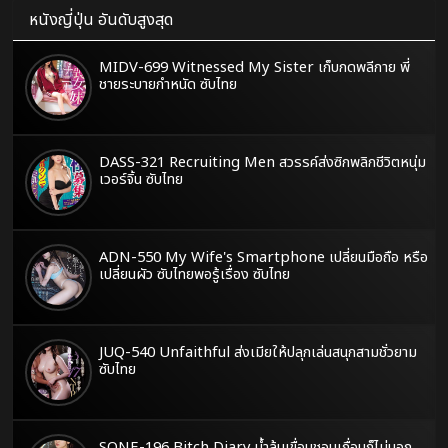
หนังญี่ปุ่น อันดับสูงสุด
MIDV-699 Witnessed My Sister เก็บกดพลีกาย พี่
ชายระบายกำหนัด ซับไทย
DASS-321 Recruiting Men สวรรค์ส่งซิกพลิกชีวิตหนุ่ม
เวอร์จิ้น ซับไทย
ADN-550 My Wife's Smartphone เปลี่ยนมือถือ หรือ
เปลี่ยนผัว ซับไทยพอรู้เรื่อง ซับไทย
JUQ-540 Unfaithful ส่งเมียให้ปลุกเล่นสนุกสามชั่วยาม
ซับไทย
SONE-196 Bitch Diary น้ำล้นเขื่อนชอบเถื่อนก็ไม่บอก