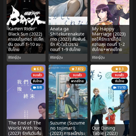
Kamen Rider
Anata ga
My Happy
Black Sun (2022)
Shitekurenakute
Marriage (2023)
คาเมนไรเดอร์ แบล็ก
mo (2023) สัมพันธ์
ขอให้รักเรานี้ได้มี
ซัน ตอนที่ 1-10 จบ
รัก หัวใจร้าวราน
ความสุข ตอนที่ 1-2
ซับไทย
ตอนที่ 1-9 ซับไทย
ซับไทย+พากย์ไทย
ซีรีย์ญี่ปุ่น
ซีรีย์ญี่ปุ่น
ซีรีย์ญี่ปุ่น
6.5
7.872
8.3
จบแล้ว
จบแล้ว
จบแล้ว
ซับไทย
พากย์ไทย
ซับไทย
8/8
11/10
The End of The
Suzume (Suzume
World With You
no tojimari)
Our Dining
(2023) รักกันวันสิ้น
(2023) การผนึกประ
Table (2023)