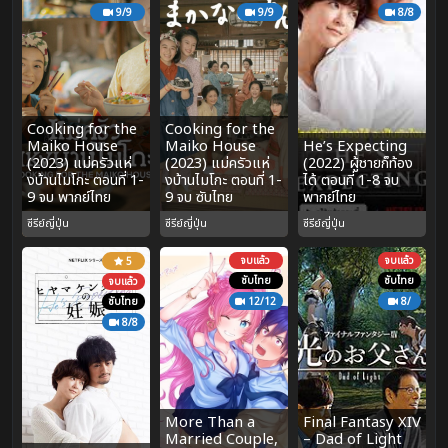
9/9
9/9
8/8
Cooking for the
Cooking for the
Maiko House
Maiko House
He’s Expecting
(2023) แม่ครัวแห่
(2023) แม่ครัวแห่
(2022) ผู้ชายก็ท้อง
งบ้านไมโกะ ตอนที่ 1-
งบ้านไมโกะ ตอนที่ 1-
ได้ ตอนที่ 1-8 จบ
9 จบ พากย์ไทย
9 จบ ซับไทย
พากย์ไทย
ซีรีย์ญี่ปุ่น
ซีรีย์ญี่ปุ่น
ซีรีย์ญี่ปุ่น
จบแล้ว
จบแล้ว
5
ซับไทย
ซับไทย
จบแล้ว
ซับไทย
12/12
8/
8/8
More Than a
Final Fantasy XIV
Married Couple,
– Dad of Light