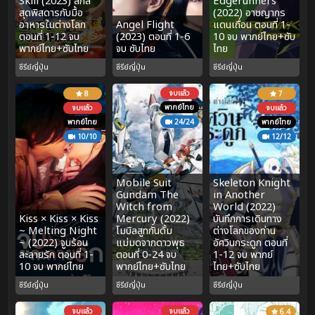
Skill (2023) สกิล
Edgerunners
สุดพิสดารกับมื้อ
(2022) อาชญากร
อาหารในต่างโลก
Angel Flight
แดนเถื่อน ตอนที่ 1-
ตอนที่ 1-12 จบ
(2023) ตอนที่ 1-6
10 จบ พากย์ไทย+ซับ
พากย์ไทย+ซับไทย
จบ ซับไทย
ไทย
ซีรีย์ญี่ปุ่น
ซีรีย์ญี่ปุ่น
ซีรีย์ญี่ปุ่น
จบแล้ว
8
7
พากย์ไทย
จบแล้ว
จบแล้ว
พากย์ไทย
24/24
พากย์ไทย
10/10
12/12
Mobile Suit
Skeleton Knight
Gundam The
in Another
Witch from
World (2022)
Kiss × Kiss × Kiss
Mercury (2022)
บันทึกการเดินทาง
~ Melting Night
โมบิลสูทกันดั้ม
ต่างโลกของท่าน
~ (2022) จูบร้อน
แม่มดจากดาวพุธ
อัศวินกระดูก ตอนที่
ละลายรัก ตอนที่ 1-
ตอนที่ 0-24 จบ
1-12 จบ พากย์
10 จบ พากย์ไทย
พากย์ไทย+ซับไทย
ไทย+ซับไทย
ซีรีย์ญี่ปุ่น
ซีรีย์ญี่ปุ่น
ซีรีย์ญี่ปุ่น
จบแล้ว
จบแล้ว
6.4