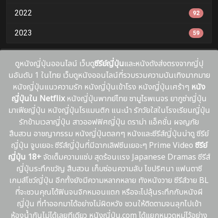
2022
92
2023
59
ดูหนังญี่ปุ่นออนไลน์ เว็บดู
ซีรีย์ญี่ปุ่น
และหนังดังส่งตรงจากญี่ปุ
นอันดับ 1 ในไทย เว็บดูหนังออนไลน์ที่รวบรวมความบันเทิงมากมาย
หนังญี่ปุ่นแนวความรัก หนังญี่ปุ่นเข้าโรง หนังญี่ปุ่นเศร้าๆ
หนัง
ญี่ปุ่นใน Netflix
หนังญี่ปุ่นพากย์ไทย ซามูไรพเนจร ยากูซ่าญี่ปุ่น
มาเฟียญี่ปุ่น หนังญี่ปุ่นโรแมนติก แนะนํา รักวัยใสในโรงเรียนญี่ปุ่น
รักข้ามเวลาญี่ปุ่น สาวออฟฟิศญี่ปุ่น ดราม่า แอ็คชั่น ผจญภัย
สืบสวน อาชญากรรม หนังญี่ปุ่นตลกๆ หนังและซีรีส์ญี่ปุ่นน่าดู ซีรีย์
ญี่ปุ่น จูบเยอะ ซีรีส์ญี่ปุ่นที่มีฉากเลิฟซีนเยอะๆ Prime Video
ซีรีย์
ญี่ปุ่น 18+
จัดเต็มความแซ่บ สุดร้อนเเรง Japanese Dramas ซีรีส์
ญี่ปุ่นระทึกขวัญ สืบสวน เก็บซ่อนความลับ ไขปริศนา แฟนตาซี
เกมส์โชว์ญี่ปุ่น อีกทั้งยังมีความหลากหลาย ทังหนังวาย ซีรีส์วาย BL
ที่จะชวนคุณได้ฟินจนจิกหมอนแตก หรือจะไปลุ้นระทึกกับหนังผี
ญี่ปุ่น ที่ทำออกมาได้อย่างไม่ผิดหวัง ชวนให้ติดตามจนลุกไปเข้า
ห้องน้ำกันไม่ได้เลยทีเดียว หนังญี่ปุ่น.com ได้แยกหมวดหมู่ไว้อย่าง