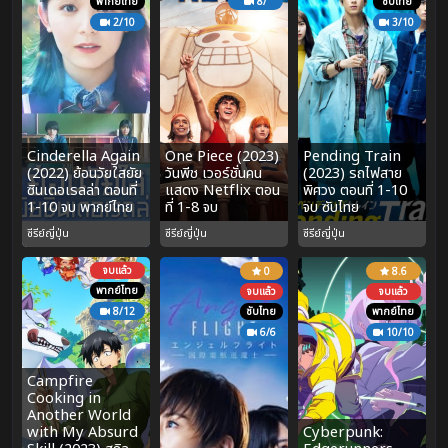
พากย์ไทย
8/
ซับไทย
2/10
3/10
Cinderella Again
One Piece (2023)
Pending Train
(2022) ย้อนวัยใสยัย
วันพีช เวอร์ชั่นคน
(2023) รถไฟสาย
ซินเดอเรลล่า ตอนที่
แสดง Netflix ตอน
พิศวง ตอนที่ 1-10
1-10 จบ พากย์ไทย
ที่ 1-8 จบ
จบ ซับไทย
ซีรีย์ญี่ปุ่น
ซีรีย์ญี่ปุ่น
ซีรีย์ญี่ปุ่น
จบแล้ว
0
8.6
พากย์ไทย
จบแล้ว
จบแล้ว
8/12
ซับไทย
พากย์ไทย
6/6
10/10
Campfire
Cooking in
Another World
with My Absurd
Cyberpunk: