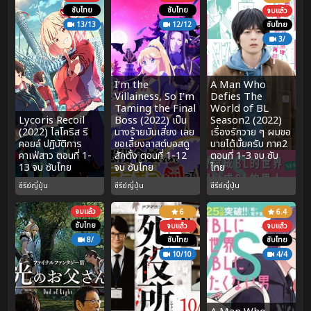
ซับไทย
ซับไทย
จบแล้ว
13/13
12/12
ซับไทย
3/
I’m the
A Man Who
Villainess, So I’m
Defies The
Taming the Final
World of BL
Lycoris Recoil
Boss (2022) เป็น
Season2 (2022)
(2022) ไลโคริส รี
นางร้ายมันเสี่ยง เลย
เรื่องรักวาย ๆ ผมขอ
คอยล์ ปฏิบัติการ
ขอเลี้ยงลาสต์บอสดู
บายได้มั้ยครับ ภาค2
คาเฟ่สาว ตอนที่ 1-
สักตั้ง ตอนที่ 1-12
ตอนที่ 1-3 จบ ซับ
13 จบ ซับไทย
จบ ซับไทย
ไทย
ซีรีย์ญี่ปุ่น
ซีรีย์ญี่ปุ่น
ซีรีย์ญี่ปุ่น
จบแล้ว
6
6.4
ซับไทย
จบแล้ว
จบแล้ว
8/
ซับไทย
ซับไทย
10/10
4/4