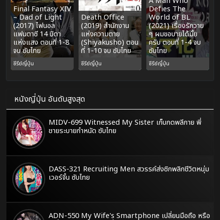
A Man Who
Final Fantasy XIV
Defies The
– Dad of Light
Death Office
World of BL
(2017) ไฟนอล
(2019) สำนักงาน
(2021) เรื่องรักวาย
แฟนตาซี 14 บิดา
แห่งความตาย
ๆ ผมขอบายได้มั้ย
แห่งแสง ตอนที่ 1-8
(Shiyakusho) ตอน
ครับ ตอนที่ 1-4 จบ
จบ ซับไทย
ที่ 1-10 จบ ซับไทย
ซับไทย
ซีรีย์ญี่ปุ่น
ซีรีย์ญี่ปุ่น
ซีรีย์ญี่ปุ่น
หนังญี่ปุ่น อันดับสูงสุด
MIDV-699 Witnessed My Sister เก็บกดพลีกาย พี่
ชายระบายกำหนัด ซับไทย
DASS-321 Recruiting Men สวรรค์ส่งซิกพลิกชีวิตหนุ่ม
เวอร์จิ้น ซับไทย
ADN-550 My Wife's Smartphone เปลี่ยนมือถือ หรือ