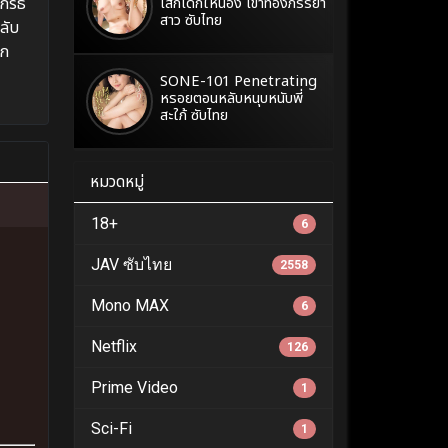
โกรธ
เสกเด็กให้น้อง เข้าท้องภรรยา
สาว ซับไทย
ลับ
าก
SONE-101 Penetrating
หรอยตอนหลับหนุบหนับพี่
สะใภ้ ซับไทย
หมวดหมู่
18+
6
JAV ซับไทย
2558
Mono MAX
6
Netflix
126
Prime Video
1
Sci-Fi
1