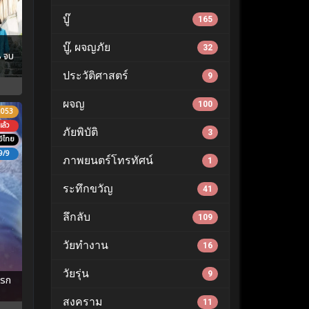
บู๊
165
)
บู๊, ผจญภัย
32
8 จบ
ประวัติศาสตร์
9
ผจญ
100
.053
ล้ว
ภัยพิบัติ
3
์ไทย
9/9
ภาพยนตร์โทรทัศน์
1
ระทึกขวัญ
41
ลึกลับ
109
วัยทำงาน
16
วัยรุ่น
9
แรก
สงคราม
11