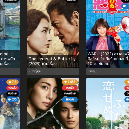
พากย์ไทย
ซับไทย
ซับ
1
e no
WARU (2022) สาวออฟฟ
 การผนึก
The Legend & Butterfly
มือใหม่ ใจเกินร้อย ตอนที่
มเรื่อง
(2023) เต็มเรื่อง
10 จบ ซับไทย
หนังญี่ปุ่น
ซีรีย์ญี่ปุ่น
7.8
7.658
จบแล้ว
จบแล้ว
จ
ซับไทย
พากย์ไทย
ซ
2/5
6/6