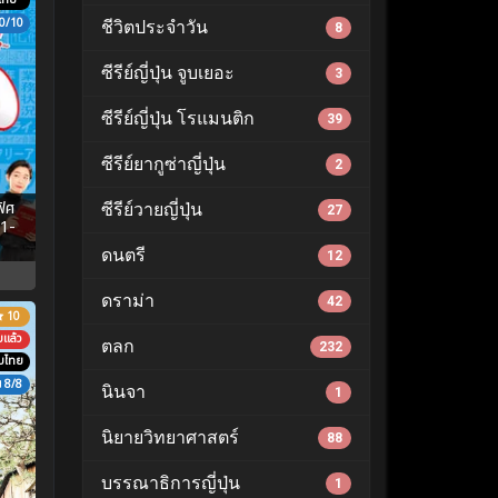
ไทย
0/10
ชีวิตประจำวัน
8
ซีรีย์ญี่ปุ่น จูบเยอะ
3
ซีรีย์ญี่ปุ่น โรแมนติก
39
ซีรีย์ยากูซ่าญี่ปุ่น
2
ิศ
ซีรีย์วายญี่ปุ่น
27
 1-
ดนตรี
12
ดราม่า
42
10
บแล้ว
ตลก
232
ับไทย
8/8
นินจา
1
นิยายวิทยาศาสตร์
88
บรรณาธิการญี่ปุ่น
1