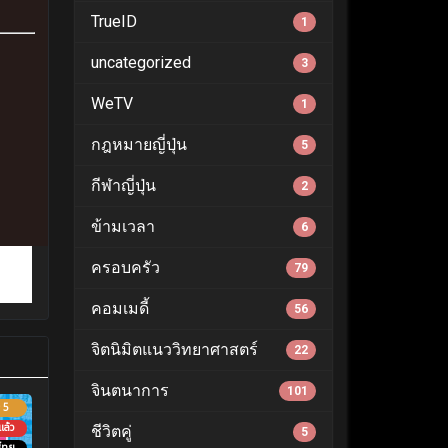
TrueID
1
uncategorized
3
WeTV
1
กฎหมายญี่ปุ่น
5
กีฬาญี่ปุ่น
2
ข้ามเวลา
6
ครอบครัว
79
คอมเมดี้
56
จิตนิมิตแนววิทยาศาสตร์
22
จินตนาการ
101
5
ล้ว
ชีวิตคู่
5