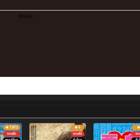
7.872
6
จบแล้ว
จบแล้ว
จบแ