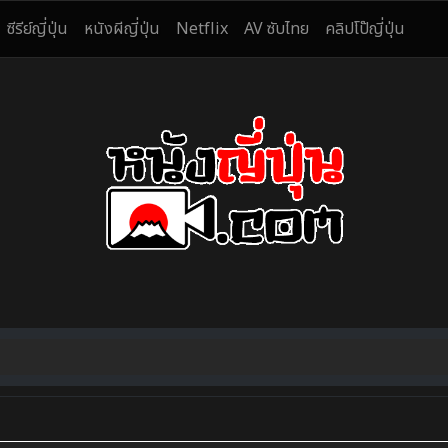
ซีรีย์ญี่ปุ่น
หนังผีญี่ปุ่น
Netflix
AV ซับไทย
คลิปโป๊ญี่ปุ่น