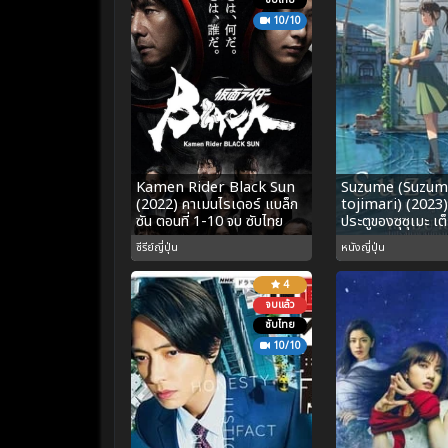
ซับไทย
10/10
Kamen Rider Black Sun
Suzume (Suzum
(2022) คาเมนไรเดอร์ แบล็ก
tojimari) (2023)
ซัน ตอนที่ 1-10 จบ ซับไทย
ประตูของซุซุเมะ เต็
ซีรีย์ญี่ปุ่น
หนังญี่ปุ่น
4
จบแล้ว
ซับไทย
10/10