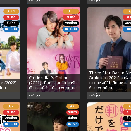
ซีรีย์ญี่ปุ่น
ซีรีย์ญี่ปุ่น
7.1
9
จบแล้ว
จบแล้ว
จบแ
ซับไทย
พากย์ไทย
พากย
10/10
10/10
Three Star Bar in Ni
Cinderella Is Online
Ogikubo (2021) บาร์ส
te (2022)
(2021) เมื่อเราออนไลน์มารัก
ดาว แห่งนิชิโอกิคุโบะ ตอนท
บไทย
กัน ตอนที่ 1-10 จบ พากย์ไทย
6 จบ พากย์ไทย
ซีรีย์ญี่ปุ่น
ซีรีย์ญี่ปุ่น
7
6
จบแล้ว
จบแล้ว
จบแ
พากย์ไทย
ซับไทย
ซับ
10/10
7/7
1