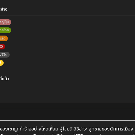
อย่าง
งญี่ปุ่น
กย์ไทย
แล้ว
05
งชีวิต
5
ที่แล้ว
่นของเขาถูกทำร้ายอย่างโหดเหี้ยม ผู้โจมตี อิชิฮาระ ลูกชายของนักการเมือง 