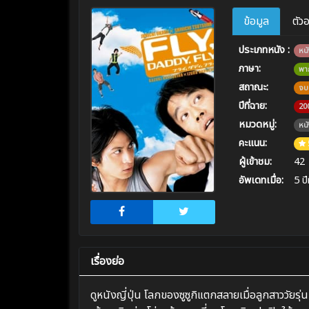
ข้อมูล
ตัว
ประเภทหนัง :
หนั
ภาษา:
พา
สถาณะ:
จบ
ปีที่ฉาย:
20
หมวดหมู่:
หนั
คะแนน:
ผู้เข้าชม:
42
อัพเดทเมื่อ:
5 ปี
เรื่องย่อ
ดูหนังญี่ปุ่น โลกของซูซูกิแตกสลายเมื่อลูกสาววัยรุ