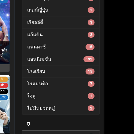
8/8
เกมส์ญี่ปุ่น
1
เรียลลิตี้
3
แก้แค้น
2
แฟนตาซี
15
กล้า
ย์
แอนนิเมชั่น
192
โรงเรียน
15
8
โรแมนติก
7
ล้ว
ไทย
ใจฟู
1
0/10
ไม่มีหมวดหมู่
2
ปี