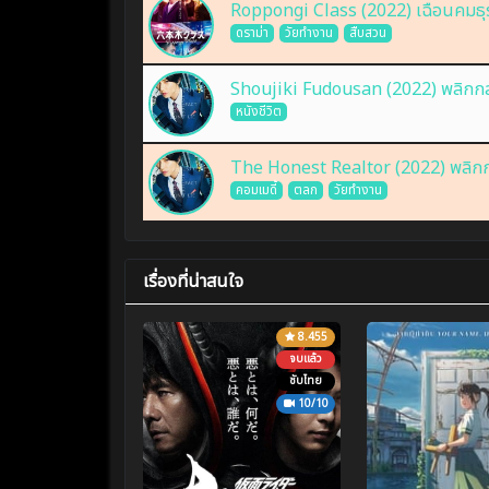
Roppongi Class (2022) เฉือนคมธุร
ดราม่า
วัยทำงาน
สืบสวน
Shoujiki Fudousan (2022) พลิกกลย
หนังชีวิต
The Honest Realtor (2022) พลิกกล
คอมเมดี้
ตลก
วัยทำงาน
เรื่องที่น่าสนใจ
8.455
จบแล้ว
ซับไทย
10/10