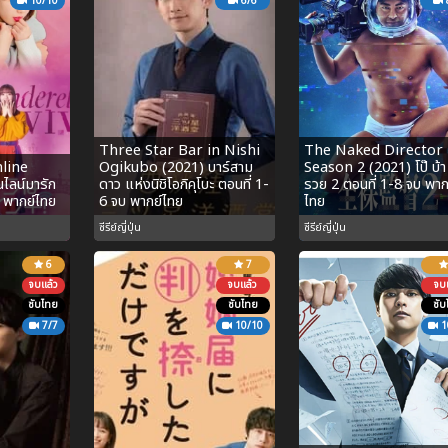
10/10
6/6
Three Star Bar in Nishi
The Naked Director
nline
Ogikubo (2021) บาร์สาม
Season 2 (2021) โป๊ บ้า 
นไลน์มารัก
ดาว แห่งนิชิโอกิคุโบะ ตอนที่ 1-
รวย 2 ตอนที่ 1-8 จบ พาก
บ พากย์ไทย
6 จบ พากย์ไทย
ไทย
ซีรีย์ญี่ปุ่น
ซีรีย์ญี่ปุ่น
6
7
จบแล้ว
จบแล้ว
จบแ
ซับไทย
ซับไทย
ซับ
7/7
10/10
1