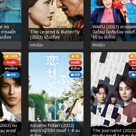
e no
WARU (2022) สาวออฟฟ
 การผนึก
The Legend & Butterfly
มือใหม่ ใจเกินร้อย ตอนที่
มเรื่อง
(2023) เต็มเรื่อง
10 จบ ซับไทย
หนังญี่ปุ่น
ซีรีย์ญี่ปุ่น
7.658
10
7
จบแล้ว
จบแล้ว
จบ
พากย์ไทย
ซับไทย
ซั
6/6
8/8
(2022) คน
Koisenu Futari (2022)
6 จบ พากย์
สองเราผู้ไร้รัก ตอนที่ 1-8 จบ
The Journalist (2022)
ซับไทย
ข่าวเข้ม ตอนที่ 1-6 จบ ซั