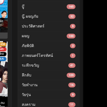
บู๊
165
บู๊, ผจญภัย
32
ิศ
 1-
ประวัติศาสตร์
9
ผจญ
100
.658
ภัยพิบัติ
3
แล้ว
บไทย
ภาพยนตร์โทรทัศน์
1
6/6
ระทึกขวัญ
41
ลึกลับ
109
วัยทำงาน
16
วัยรุ่น
9
 คน
สงคราม
11
บไทย