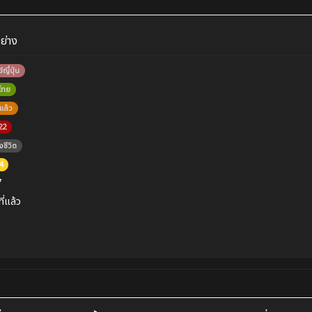
อย่าง
ย์ญี่ปุ่น
บไทย
แล้ว
22
งชีวิต
4
7
ที่แล้ว