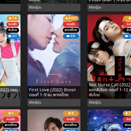
ซีรีย์ญี่ปุ่น
ซีรีย์ญี่ปุ่น
7.8
8.053
จบแล้ว
จบแล้ว
จบแ
ซับไทย
พากย์ไทย
ซับ
2/7
9/9
1
Red Nurse Call (2022
2022) ตอน
First Love (2022) รักแรก
ออดสีเลือด ตอนที่ 1-12 
ตอนที่ 1-9 จบ พากย์ไทย
ซับไทย
ซีรีย์ญี่ปุ่น
ซีรีย์ญี่ปุ่น
9
8
7
จบแล้ว
จบแล้ว
จบแ
พากย์ไทย
พากย์ไทย
พากย