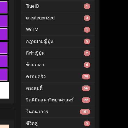
TrueID
1
uncategorized
3
WeTV
1
กฎหมายญี่ปุ่น
5
กีฬาญี่ปุ่น
2
ข้ามเวลา
6
ครอบครัว
79
คอมเมดี้
56
จิตนิมิตแนววิทยาศาสตร์
22
จินตนาการ
101
ชีวิตคู่
5