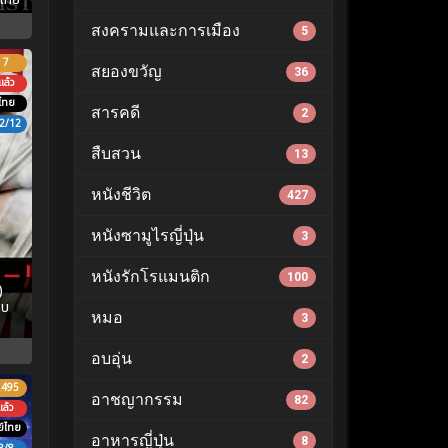
สงครามและการเมือง
5
7
สยองขวัญ
36
ล้ว
ไทย
สารคดี
2
2/12
สืบสวน
13
หนังชีวิต
427
หนังซามูไรญี่ปุ่น
3
หนังรักโรแมนติก
100
)
จบ
หมอ
3
อบอุ่น
2
.495
อาชญากรรม
82
ล้ว
์ไทย
อาหารญี่ปุ่น
8