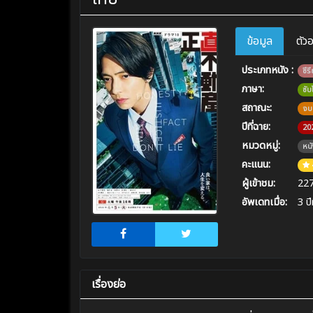
ข้อมูล
ตัว
ประเภทหนัง :
ซีรี
ภาษา:
ซั
สถาณะ:
จบ
ปีที่ฉาย:
20
หมวดหมู่:
หนั
คะแนน:
ผู้เข้าชม:
22
อัพเดทเมื่อ:
3 ปี
เรื่องย่อ