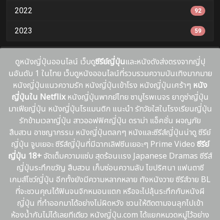
2022
92
2023
59
ดูหนังญี่ปุ่นออนไลน์ เว็บดู
ซีรีย์ญี่ปุ่น
และหนังดังส่งตรงจากญี่ปุ
นอันดับ 1 ในไทย เว็บดูหนังออนไลน์ที่รวบรวมความบันเทิงมากมาย
หนังญี่ปุ่นแนวความรัก หนังญี่ปุ่นเข้าโรง หนังญี่ปุ่นเศร้าๆ
หนัง
ญี่ปุ่นใน Netflix
หนังญี่ปุ่นพากย์ไทย ซามูไรพเนจร ยากูซ่าญี่ปุ่น
มาเฟียญี่ปุ่น หนังญี่ปุ่นโรแมนติก แนะนํา รักวัยใสในโรงเรียนญี่ปุ่น
รักข้ามเวลาญี่ปุ่น สาวออฟฟิศญี่ปุ่น ดราม่า แอ็คชั่น ผจญภัย
สืบสวน อาชญากรรม หนังญี่ปุ่นตลกๆ หนังและซีรีส์ญี่ปุ่นน่าดู ซีรีย์
ญี่ปุ่น จูบเยอะ ซีรีส์ญี่ปุ่นที่มีฉากเลิฟซีนเยอะๆ Prime Video
ซีรีย์
ญี่ปุ่น 18+
จัดเต็มความแซ่บ สุดร้อนเเรง Japanese Dramas ซีรีส์
ญี่ปุ่นระทึกขวัญ สืบสวน เก็บซ่อนความลับ ไขปริศนา แฟนตาซี
เกมส์โชว์ญี่ปุ่น อีกทั้งยังมีความหลากหลาย ทังหนังวาย ซีรีส์วาย BL
ที่จะชวนคุณได้ฟินจนจิกหมอนแตก หรือจะไปลุ้นระทึกกับหนังผี
ญี่ปุ่น ที่ทำออกมาได้อย่างไม่ผิดหวัง ชวนให้ติดตามจนลุกไปเข้า
ห้องน้ำกันไม่ได้เลยทีเดียว หนังญี่ปุ่น.com ได้แยกหมวดหมู่ไว้อย่าง