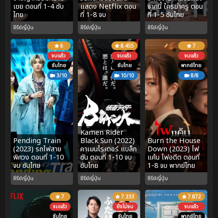
เชย ตอนที่ 1-4 ซับ
แสดง Netflix ตอน
จากนี้ ใครฆ่าครู ตอน
ไทย
ที่ 1-8 จบ
ที่ 1-5 ซับไทย
ซีรีย์ญี่ปุ่น
ซีรีย์ญี่ปุ่น
ซีรีย์ญี่ปุ่น
6
8.455
7
จบแล้ว
จบแล้ว
จบแล้ว
ซับไทย
ซับไทย
พากย์ไทย
3/10
10/10
8/8
Kamen Rider
Pending Train
Black Sun (2022)
Burn the House
(2023) รถไฟสาย
คาเมนไรเดอร์ แบล็ก
Down (2023) ไฟ
พิศวง ตอนที่ 1-10
ซัน ตอนที่ 1-10 จบ
แค้น ไฟอดีต ตอนที่
จบ ซับไทย
ซับไทย
1-8 จบ พากย์ไทย
ซีรีย์ญี่ปุ่น
ซีรีย์ญี่ปุ่น
ซีรีย์ญี่ปุ่น
7
7.333
7.872
จบแล้ว
ยังไม่จบ
จบแล้ว
ซับไทย
ซับไทย
พากย์ไทย