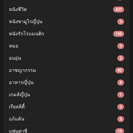
หนังชีวิต
427
หนังซามูไรญี่ปุ่น
3
หนังรักโรแมนติก
100
หมอ
3
อบอุ่น
2
อาชญากรรม
82
อาหารญี่ปุ่น
8
เกมส์ญี่ปุ่น
1
เรียลลิตี้
3
แก้แค้น
2
แฟนตาซี
15