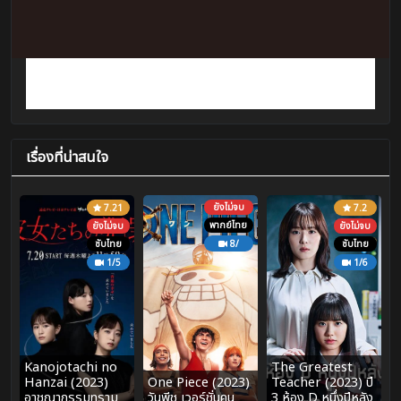
เรื่องที่น่าสนใจ
ยังไม่จบ
7.21
7.2
พากย์ไทย
ยังไม่จบ
ยังไม่จบ
ซับไทย
8/
ซับไทย
1/5
1/6
Kanojotachi no
The Greatest
Hanzai (2023)
One Piece (2023)
Teacher (2023) ปี
อาชญากรรมทราม
วันพีช เวอร์ชั่นคน
3 ห้อง D หนึ่งปีหลัง