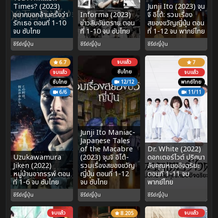
Times? (2023)
Junji Ito (2023) จุน
อยากบอกล้านครั้งว่า
Informa (2023)
จิ อิโต้: รวมเรื่อง
รักเธอ ตอนที่ 1-10
ข่าวลับอันตราย ตอน
สยองขวัญญี่ปุ่น ตอน
จบ ซับไทย
ที่ 1-10 จบ ซับไทย
ที่ 1-12 จบ พากย์ไทย
ซีรีย์ญี่ปุ่น
ซีรีย์ญี่ปุ่น
ซีรีย์ญี่ปุ่น
จบแล้ว
6.7
7
ซับไทย
จบแล้ว
จบแล้ว
ซับไทย
12/12
พากย์ไทย
6/6
11/11
Junji Ito Maniac-
Japanese Tales
of the Macabre
Dr. White (2022)
Uzukawamura
(2023) จุนจิ อิโต้-
ดอกเตอร์ไวต์ ปริศนา
Jiken (2022)
รวมเรื่องสยองขวัญ
ลับคุณหมออัจฉริยะ
หมู่บ้านอาถรรพ์ ตอน
ญี่ปุ่น ตอนที่ 1-12
ตอนที่ 1-11 จบ
ที่ 1-6 จบ ซับไทย
จบ ซับไทย
พากย์ไทย
ซีรีย์ญี่ปุ่น
ซีรีย์ญี่ปุ่น
ซีรีย์ญี่ปุ่น
จบแล้ว
จบแล้ว
8.205