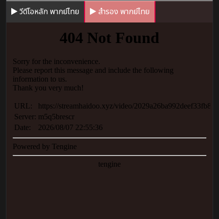
วีดีโอหลัก พากย์ไทย
สำรอง พากย์ไทย