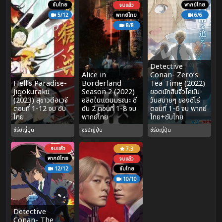
ซับไทย
พากย์ไทย
จบแล้ว
5/12
พากย์ไทย
6/6
8/8
Detective
Alice in
Conan- Zero’s
Hell’s Paradise-
Borderland
Tea Time (2022)
Jigokuraku
Season 2 (2022)
ยอดนักสืบจิ๋วโคนัน-
(2023) สุขาวดีอเวจี
อลิซในแดนมรณะ ซี
วันสบายๆ ของซีโร่
ตอนที่ 1-12 จบ ซับ
ซัน 2 ตอนที่ 1-8 จบ
ตอนที่ 1-6 จบ พากย์
ไทย
พากย์ไทย
ไทย+ซับไทย
ซีรีย์ญี่ปุ่น
ซีรีย์ญี่ปุ่น
ซีรีย์ญี่ปุ่น
จบแล้ว
7.3
พากย์ไทย
จบแล้ว
12/12
ซับไทย
10/10
Detective
Conan- The