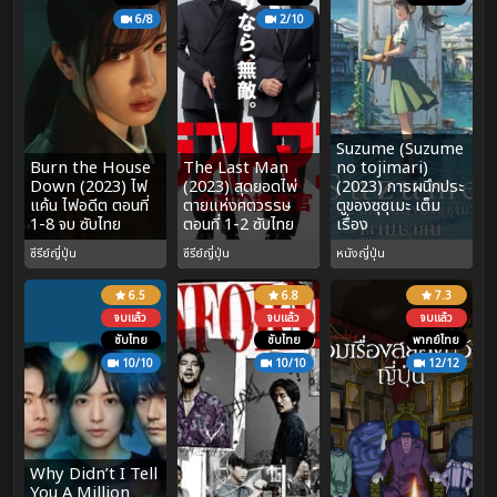
6/8
2/10
Suzume (Suzume
Burn the House
The Last Man
no tojimari)
Down (2023) ไฟ
(2023) สุดยอดไพ่
(2023) การผนึกประ
แค้น ไฟอดีต ตอนที่
ตายแห่งศตวรรษ
ตูของซุซุเมะ เต็ม
1-8 จบ ซับไทย
ตอนที่ 1-2 ซับไทย
เรื่อง
ซีรีย์ญี่ปุ่น
ซีรีย์ญี่ปุ่น
หนังญี่ปุ่น
6.5
6.8
7.3
จบแล้ว
จบแล้ว
จบแล้ว
ซับไทย
ซับไทย
พากย์ไทย
10/10
10/10
12/12
Why Didn’t I Tell
You A Million