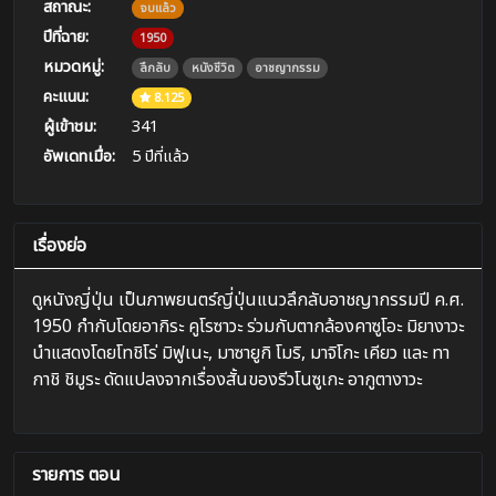
สถาณะ:
จบแล้ว
ปีที่ฉาย:
1950
หมวดหมู่:
ลึกลับ
หนังชีวิต
อาชญากรรม
คะแนน:
8.125
ผู้เข้าชม:
341
อัพเดทเมื่อ:
5 ปีที่แล้ว
เรื่องย่อ
ดูหนังญี่ปุ่น เป็นภาพยนตร์ญี่ปุ่นแนวลึกลับอาชญากรรมปี ค.ศ.
1950 กำกับโดยอากิระ คูโรซาวะ ร่วมกับตากล้องคาซูโอะ มิยางาวะ
นำแสดงโดยโทชิโร่ มิฟูเนะ, มาซายูกิ โมริ, มาจิโกะ เคียว และ ทา
กาชิ ชิมูระ ดัดแปลงจากเรื่องสั้นของรีวโนซูเกะ อากูตางาวะ
รายการ ตอน