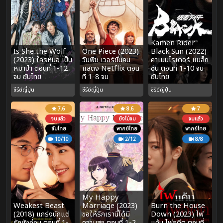
Kamen Rider
Is She the Wolf
One Piece (2023)
Black Sun (2022)
(2023) ใครหนอ เป็น
วันพีช เวอร์ชั่นคน
คาเมนไรเดอร์ แบล็ก
หมาป่า ตอนที่ 1-12
แสดง Netflix ตอน
ซัน ตอนที่ 1-10 จบ
จบ ซับไทย
ที่ 1-8 จบ
ซับไทย
ซีรีย์ญี่ปุ่น
ซีรีย์ญี่ปุ่น
ซีรีย์ญี่ปุ่น
7.6
8.6
7
จบแล้ว
ยังไม่จบ
จบแล้ว
ซับไทย
พากย์ไทย
พากย์ไทย
10/10
2/12
8/8
My Happy
Weakest Beast
Marriage (2023)
Burn the House
(2018) แกร่งนักแต่
ขอให้รักเรานี้ได้มี
Down (2023) ไฟ
รักยังอ่อน ตอนที่ 1-
ความสุข ตอนที่ 1-2
แค้น ไฟอดีต ตอนที่