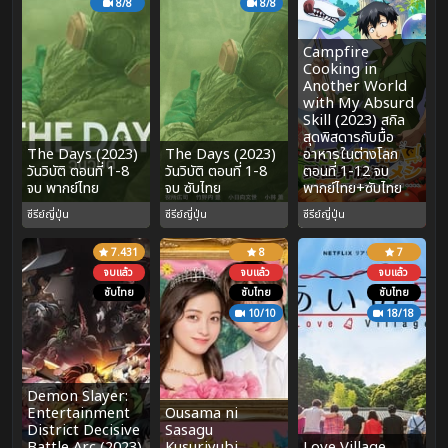
8/8
8/8
Campfire
Cooking in
Another World
with My Absurd
Skill (2023) สกิล
สุดพิสดารกับมื้อ
The Days (2023)
The Days (2023)
อาหารในต่างโลก
วันวิบัติ ตอนที่ 1-8
วันวิบัติ ตอนที่ 1-8
ตอนที่ 1-12 จบ
จบ พากย์ไทย
จบ ซับไทย
พากย์ไทย+ซับไทย
ซีรีย์ญี่ปุ่น
ซีรีย์ญี่ปุ่น
ซีรีย์ญี่ปุ่น
7.431
8
7
จบแล้ว
จบแล้ว
จบแล้ว
ซับไทย
ซับไทย
ซับไทย
10/10
18/18
Demon Slayer:
Entertainment
Ousama ni
District Decisive
Sasagu
Battle Arc (2023)
Kusuriyubi
Love Village