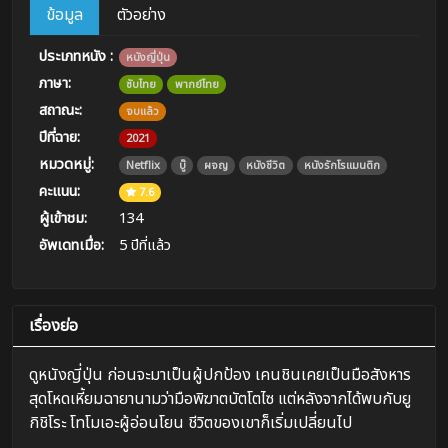
ข้อมูล
ตัวอย่าง
ประเภทหนัง :
หนังญี่ปุ่น
ภาษา:
ซับไทย
พากย์ไทย
สถาณะ:
จบแล้ว
ปีที่ฉาย:
2021
หมวดหมู่:
Netflix
บู๊
ผจญ
หนังชีวิต
หนังรักโรแมนติก
คะแนน:
7.6
ผู้เข้าชม:
134
อัพเดทเมื่อ:
5 ปีที่แล้ว
เรื่องย่อ
ดูหนังญี่ปุ่น ก่อนจะมาเป็นผู้ปกป้อง เคนชินเคยเป็นมือสังหาร
สุดโหดเหี้ยมฉายานามว่ามือพิฆาตบัตโตไซ แต่หลังจากได้พบกับยู
กิชิโระ โทโมเอะผู้อ่อนโยน ชีวิตของเขาก็เริ่มเปลี่ยนไป