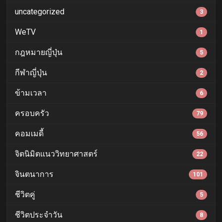
uncategorized
3
WeTV
1
กฎหมายญี่ปุ่น
5
กีฬาญี่ปุ่น
2
ข้ามเวลา
6
ครอบครัว
79
คอมเมดี้
56
จิตนิมิตแนววิทยาศาสตร์
22
จินตนาการ
101
ชีวิตคู่
5
ชีวิตประจำวัน
8