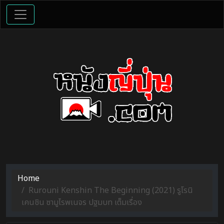
Home
Rurouni Kenshin The Beginning (2021) รูโรนิ
เคนชิน ซามูไรพเนจร ปฐมบท เต็มเรื่อง