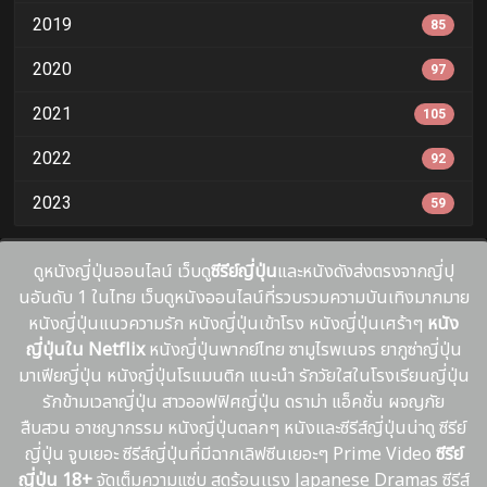
2019
85
2020
97
2021
105
2022
92
2023
59
ดูหนังญี่ปุ่นออนไลน์ เว็บดู
ซีรีย์ญี่ปุ่น
และหนังดังส่งตรงจากญี่ปุ
นอันดับ 1 ในไทย เว็บดูหนังออนไลน์ที่รวบรวมความบันเทิงมากมาย
หนังญี่ปุ่นแนวความรัก หนังญี่ปุ่นเข้าโรง หนังญี่ปุ่นเศร้าๆ
หนัง
ญี่ปุ่นใน Netflix
หนังญี่ปุ่นพากย์ไทย ซามูไรพเนจร ยากูซ่าญี่ปุ่น
มาเฟียญี่ปุ่น หนังญี่ปุ่นโรแมนติก แนะนํา รักวัยใสในโรงเรียนญี่ปุ่น
รักข้ามเวลาญี่ปุ่น สาวออฟฟิศญี่ปุ่น ดราม่า แอ็คชั่น ผจญภัย
สืบสวน อาชญากรรม หนังญี่ปุ่นตลกๆ หนังและซีรีส์ญี่ปุ่นน่าดู ซีรีย์
ญี่ปุ่น จูบเยอะ ซีรีส์ญี่ปุ่นที่มีฉากเลิฟซีนเยอะๆ Prime Video
ซีรีย์
ญี่ปุ่น 18+
จัดเต็มความแซ่บ สุดร้อนเเรง Japanese Dramas ซีรีส์