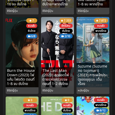
10 จบ ซับไทย
ซับไทย+พากย์ไทย
1-8 จบ พากย์ไทย
ซีรีย์ญี่ปุ่น
ซีรีย์ญี่ปุ่น
ซีรีย์ญี่ปุ่น
7
7.333
7.872
จบแล้ว
ยังไม่จบ
จบแล้ว
ซับไทย
ซับไทย
พากย์ไทย
6/8
2/10
Suzume (Suzume
Burn the House
The Last Man
no tojimari)
Down (2023) ไฟ
(2023) สุดยอดไพ่
(2023) การผนึกประ
แค้น ไฟอดีต ตอนที่
ตายแห่งศตวรรษ
ตูของซุซุเมะ เต็ม
1-8 จบ ซับไทย
ตอนที่ 1-2 ซับไทย
เรื่อง
ซีรีย์ญี่ปุ่น
ซีรีย์ญี่ปุ่น
หนังญี่ปุ่น
จบแล้ว
0
0
พากย์ไทย
จบแล้ว
จบแล้ว
พากย์ไทย
ซับไทย
8/12