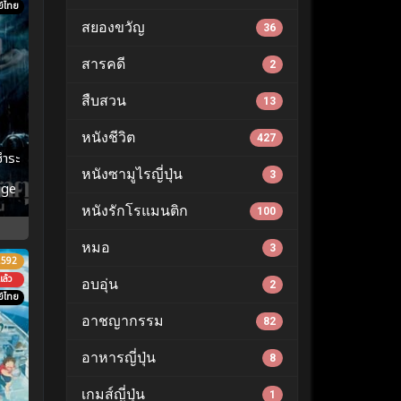
์ไทย
สยองขวัญ
36
สารคดี
2
สืบสวน
13
หนังชีวิต
427
ชำระ
หนังซามูไรญี่ปุ่น
3
nge
หนังรักโรแมนติก
100
หมอ
3
.592
ล้ว
อบอุ่น
2
์ไทย
อาชญากรรม
82
อาหารญี่ปุ่น
8
เกมส์ญี่ปุ่น
1