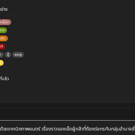
อย่าง
งญี่ปุ่น
บไทย
แล้ว
19
+
บู๊
ผจญ
0
ที่แล้ว
าด้วยเทคนิคภาพยนตร์ เรื่องราวของเจ็ดผู้กล้าที่ต้องต่อกรกับกลุ่มอำนาจชั่