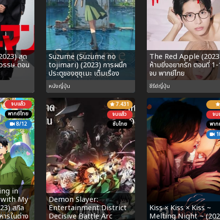
023) สุด
Suzume (Suzume no
The Red Apple (2023) 
ตวรรษ ตอน
tojimari) (2023) การผนึก
ห้ามยิ่งอยากรัก ตอนที่ 1
ประตูของซุซุเมะ เต็มเรื่อง
จบ พากย์ไทย
หนังญี่ปุ่น
ซีรีย์ญี่ปุ่น
จบแล้ว
7.431
พากย์ไทย
จบแล้ว
จบแ
8/12
ซับไทย
พากย
1
ng in
 with My
Demon Slayer:
23) สกิล
Entertainment District
Kiss × Kiss × Kiss ~
าหารในต่าง
Decisive Battle Arc
Melting Night ~ (202