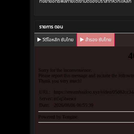
ที่ขยายอิทธิพลภายใต้เงามืดของปราสาทหัวกะโหลก
รายการ ตอน
วีดีโอหลัก ซับไทย
สำรอง ซับไทย