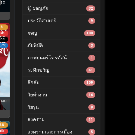
-10
บู๊, ผจญภัย
32
ประวัติศาสตร์
9
8
ผจญ
ล้ว
100
ไทย
ภัยพิบัติ
0/10
3
ภาพยนตร์โทรทัศน์
1
ระทึกขวัญ
41
ลึกลับ
109
วัยทำงาน
16
ตอน
วัยรุ่น
9
สงคราม
11
6.8
ล้ว
สงครามและการเมือง
5