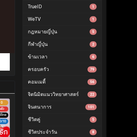
TrueID
1
WeTV
1
กฎหมายญี่ปุ่น
5
กีฬาญี่ปุ่น
2
ข้ามเวลา
6
ครอบครัว
79
คอมเมดี้
56
จิตนิมิตแนววิทยาศาสตร์
22
0
จินตนาการ
101
ล้ว
์ไทย
ชีวิตคู่
5
0/10
ชีวิตประจำวัน
8