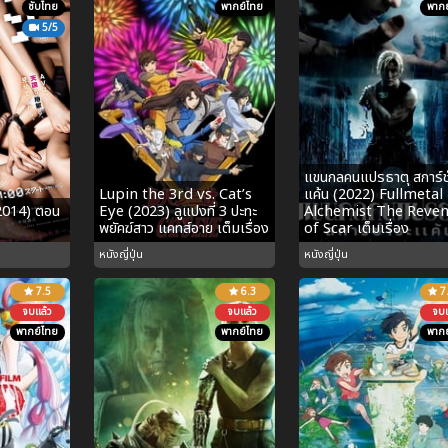
ซับไทย
พากย์ไทย
พากย
5/5
แขนกลคนแปรธาตุ สการ์
Lupin the 3rd vs. Cat’s
แค้น (2022) Fullmetal
2014) ตอน
Eye (2023) ลูแปงที่ 3 ปะทะ
Alchemist The Reve
พยัคฆ์สาว แคทส์อาย เต็มเรื่อง
of Scar เต็มเรื่อง
หนังญี่ปุ่น
หนังญี่ปุ่น
7.5
6.3
7
จบแล้ว
จบแล้ว
จบแ
พากย์ไทย
พากย์ไทย
พากย