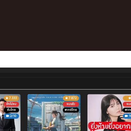
7.333
7.872
ยังไม่จบ
จบแล้ว
จบแ
ซับไทย
พากย์ไทย
พากย
2/10
1