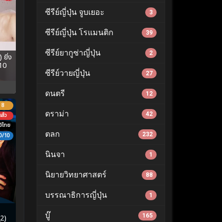
ซีรีย์ญี่ปุ่น จูบเยอะ
3
ซีรีย์ญี่ปุ่น โรแมนติก
39
ซีรีย์ยากูซ่าญี่ปุ่น
2
ยิ่ง
-10
ซีรีย์วายญี่ปุ่น
27
ดนตรี
12
8
ดราม่า
42
ล้ว
์ไทย
ตลก
232
0/10
นินจา
1
นิยายวิทยาศาสตร์
88
บรรณาธิการญี่ปุ่น
1
บู๊
165
2)