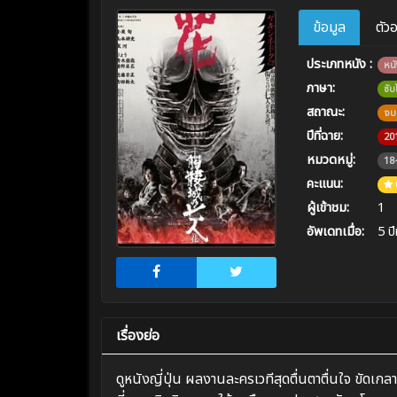
ข้อมูล
ตัว
ประเภทหนัง :
หนั
ภาษา:
ซั
สถาณะ:
จบ
ปีที่ฉาย:
20
หมวดหมู่:
18
คะแนน:
ผู้เข้าชม:
1
อัพเดทเมื่อ:
5 ปี
เรื่องย่อ
ดูหนังญี่ปุ่น ผลงานละครเวทีสุดตื่นตาตื่นใจ ขัดเกล