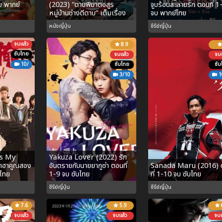
บ พากย์
(2023) “ดาบพิฆาตอสูร
จูบร้อนละลายรัก ตอนที่ 1
หมู่บ้านช่างตีดาบ” เต็มเรื่อง
จบ พากย์ไทย
หนังญี่ปุ่น
ซีรีย์ญี่ปุ่น
จบแล้ว
8.9
ซับไทย
จบแล้ว
จบแ
10/
ซับไทย
ซับ
3/10
1
’s My
Yakuza Lover (2022) รัก
ซ่าฮาคูณสอง
อันตรายกับนายยากูซ่า ตอนที่
Sanada Maru (2016) 
บไทย
1-9 จบ ซับไทย
ที่ 1-10 จบ ซับไทย
ซีรีย์ญี่ปุ่น
ซีรีย์ญี่ปุ่น
7.6
5.9
จบแล้ว
จบแล้ว
จบแ