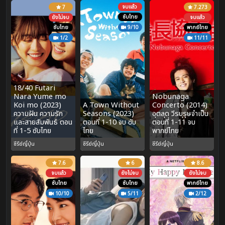
จบแล้ว
7
7.273
ซับไทย
ยังไม่จบ
จบแล้ว
ซับไทย
9/10
พากย์ไทย
1/2
11/11
18/40 Futari
Nara Yume mo
Nobunaga
Koi mo (2023)
A Town Without
Concerto (2014)
ความฝัน ความรัก
Seasons (2023)
อุตลุด วีรบุรุษจำเป็น
และสายสัมพันธ์ ตอน
ตอนที่ 1-10 จบ ซับ
ตอนที่ 1-11 จบ
ที่ 1-5 ซับไทย
ไทย
พากย์ไทย
ซีรีย์ญี่ปุ่น
ซีรีย์ญี่ปุ่น
ซีรีย์ญี่ปุ่น
7.6
6
8.6
จบแล้ว
ยังไม่จบ
ยังไม่จบ
ซับไทย
ซับไทย
พากย์ไทย
10/10
5/11
2/12