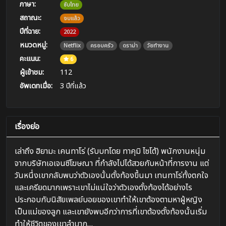
ภาษา:
ซับไทย
สถาณะ:
จบแล้ว
ปีที่ฉาย:
2022
หมวดหมู่:
Netflix
ครอบครัว
ดราม่า
วัยทำงาน
คะแนน:
6
ผู้เข้าชม:
112
อัพเดทเมื่อ:
3 ปีที่แล้ว
เรื่องย่อ
เล่าถึง ฮิยามะ เคนทาโร่ (รับบทโดย ทาคุมิ ไซโต้) พนักงานหนุ่ม
จากบริษัทเอเจนซีโฆษณา ที่กำลังไปได้สวยกับหน้าที่การงาน แต่
วันหนึ่งเขากลับพบว่าตัวเองนั้นตั้งท้องขึ้นมา เทนทาโร่ทั้งตกใจ
และเครียดมากเพราะเขาไม่แน่ใจว่าตัวเองตั้งท้องได้อย่างไร
ประกอบกับนิสัยเพลย์บอยของเขาทำให้เขาต้องตามหาผู้หญิง
เป็นแม่ของลูก และเขายังพบอีกว่าการที่เขาต้องตั้งท้องนั้นเริ่ม
ทำให้ชีวิตของเขาลำบาก…