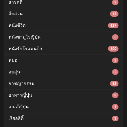
สารคดี
2
สืบสวน
13
หนังชีวิต
427
หนังซามูไรญี่ปุ่น
3
หนังรักโรแมนติก
100
หมอ
3
อบอุ่น
2
อาชญากรรม
82
อาหารญี่ปุ่น
8
เกมส์ญี่ปุ่น
1
เรียลลิตี้
3