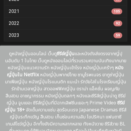
2021
105
2022
92
2023
59
ดูหนังญี่ปุ่นออนไลน์ เว็บดู
ซีรีย์ญี่ปุ่น
และหนังดังส่งตรงจากญี่ปุ
นอันดับ 1 ในไทย เว็บดูหนังออนไลน์ที่รวบรวมความบันเทิงมากมาย
หนังญี่ปุ่นแนวความรัก หนังญี่ปุ่นเข้าโรง หนังญี่ปุ่นเศร้าๆ
หนัง
ญี่ปุ่นใน Netflix
หนังญี่ปุ่นพากย์ไทย ซามูไรพเนจร ยากูซ่าญี่ปุ่น
มาเฟียญี่ปุ่น หนังญี่ปุ่นโรแมนติก แนะนํา รักวัยใสในโรงเรียนญี่ปุ่น
รักข้ามเวลาญี่ปุ่น สาวออฟฟิศญี่ปุ่น ดราม่า แอ็คชั่น ผจญภัย
สืบสวน อาชญากรรม หนังญี่ปุ่นตลกๆ หนังและซีรีส์ญี่ปุ่นน่าดู ซีรีย์
ญี่ปุ่น จูบเยอะ ซีรีส์ญี่ปุ่นที่มีฉากเลิฟซีนเยอะๆ Prime Video
ซีรีย์
ญี่ปุ่น 18+
จัดเต็มความแซ่บ สุดร้อนเเรง Japanese Dramas ซีรีส์
ญี่ปุ่นระทึกขวัญ สืบสวน เก็บซ่อนความลับ ไขปริศนา แฟนตาซี
เกมส์โชว์ญี่ปุ่น อีกทั้งยังมีความหลากหลาย ทังหนังวาย ซีรีส์วาย BL