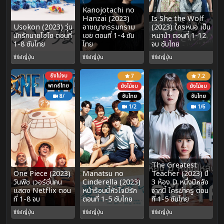
Kanojotachi no
Hanzai (2023)
Is She the Wolf
Usokon (2023) วุ่น
อาชญากรรมทราม
(2023) ใครหนอ เป็น
นักรักนายไฮโซ ตอนที่
เชย ตอนที่ 1-4 ซับ
หมาป่า ตอนที่ 1-12
1-8 ซับไทย
ไทย
จบ ซับไทย
ซีรีย์ญี่ปุ่น
ซีรีย์ญี่ปุ่น
ซีรีย์ญี่ปุ่น
ยังไม่จบ
7
7.2
พากย์ไทย
ยังไม่จบ
ยังไม่จบ
8/
ซับไทย
ซับไทย
1/2
1/6
The Greatest
One Piece (2023)
Manatsu no
Teacher (2023) ปี
วันพีช เวอร์ชั่นคน
Cinderella (2023)
3 ห้อง D หนึ่งปีหลัง
แสดง Netflix ตอน
หน้าร้อนนี้หัวใจมีรัก
จากนี้ ใครฆ่าครู ตอน
ที่ 1-8 จบ
ตอนที่ 1-5 ซับไทย
ที่ 1-5 ซับไทย
ซีรีย์ญี่ปุ่น
ซีรีย์ญี่ปุ่น
ซีรีย์ญี่ปุ่น