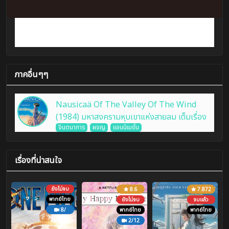
ภาคอื่นๆๆ
Nausicaä Of The Valley Of The Wind
(1984) มหาสงครามหุบเขาแห่งสายลม เต็มเรื่อง
จินตนาการ
ผจญ
แอนนิเมชั่น
เรื่องที่น่าสนใจ
ยังไม่จบ
8.6
7.872
พากย์ไทย
ยังไม่จบ
จบแล้ว
8/
พากย์ไทย
พากย์ไทย
2/12