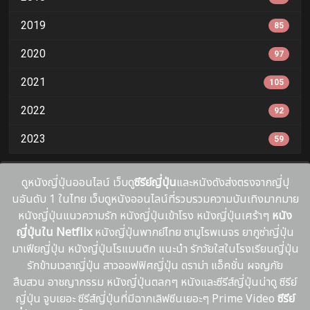
2019
85
2020
97
2021
105
2022
92
2023
59
ดูหนังญี่ปุ่นออนไลน์ เว็บดู
ซีรีย์ญี่ปุ่น
และหนังดังส่งตรงจากญี่ปุ
นอันดับ 1 ในไทย เว็บดูหนังออนไลน์ที่รวบรวมความบันเทิงมากมาย
หนังญี่ปุ่นแนวความรัก หนังญี่ปุ่นเข้าโรง หนังญี่ปุ่นเศร้าๆ
หนัง
ญี่ปุ่นใน Netflix
หนังญี่ปุ่นพากย์ไทย ซามูไรพเนจร ยากูซ่าญี่ปุ่น
มาเฟียญี่ปุ่น หนังญี่ปุ่นโรแมนติก แนะนํา รักวัยใสในโรงเรียนญี่ปุ่น
รักข้ามเวลาญี่ปุ่น สาวออฟฟิศญี่ปุ่น ดราม่า แอ็คชั่น ผจญภัย
สืบสวน อาชญากรรม หนังญี่ปุ่นตลกๆ หนังและซีรีส์ญี่ปุ่นน่าดู ซีรีย์
ญี่ปุ่น จูบเยอะ ซีรีส์ญี่ปุ่นที่มีฉากเลิฟซีนเยอะๆ Prime Video
ซีรีย์