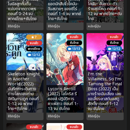
โมบิลสูทกันดั้ม
ยอดนักสืบจิ๋วโคนัน-
โคนัน- ฮันซาวะ ตัว
แม่มดจากดาวพุธ
วันสบายๆ ของซีโร่
ร้ายสุดโหด ตอนที่ 1-
ตอนที่ 0-24 จบ
ตอนที่ 1-6 จบ พากย์
12 จบ พากย์ไทย+ซับ
พากย์ไทย+ซับไทย
ไทย+ซับไทย
ไทย
ซีรีย์ญี่ปุ่น
ซีรีย์ญี่ปุ่น
หนังญี่ปุ่น
จบแล้ว
จบแล้ว
7
ซับไทย
ซับไทย
จบแล้ว
พากย์ไทย
13/13
12/12
12/12
Skeleton Knight
I’m the
in Another
Villainess, So I’m
World (2022)
Taming the Final
บันทึกการเดินทาง
Lycoris Recoil
Boss (2022) เป็น
ต่างโลกของท่าน
(2022) ไลโคริส รี
นางร้ายมันเสี่ยง เลย
อัศวินกระดูก ตอนที่
คอยล์ ปฏิบัติการ
ขอเลี้ยงลาสต์บอสดู
1-12 จบ พากย์
คาเฟ่สาว ตอนที่ 1-
สักตั้ง ตอนที่ 1-12
ไทย+ซับไทย
13 จบ ซับไทย
จบ ซับไทย
ซีรีย์ญี่ปุ่น
ซีรีย์ญี่ปุ่น
ซีรีย์ญี่ปุ่น
จบแล้ว
จบแล้ว