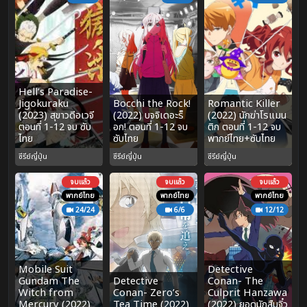
Hell’s Paradise-
Jigokuraku
Bocchi the Rock!
Romantic Killer
(2023) สุขาวดีอเวจี
(2022) บจจิเดอะร็
(2022) นักฆ่าโรแมน
ตอนที่ 1-12 จบ ซับ
อก! ตอนที่ 1-12 จบ
ติก ตอนที่ 1-12 จบ
ไทย
ซับไทย
พากย์ไทย+ซับไทย
ซีรีย์ญี่ปุ่น
ซีรีย์ญี่ปุ่น
ซีรีย์ญี่ปุ่น
จบแล้ว
จบแล้ว
จบแล้ว
พากย์ไทย
พากย์ไทย
พากย์ไทย
24/24
6/6
12/12
Mobile Suit
Detective
Gundam The
Detective
Conan- The
Witch from
Conan- Zero’s
Culprit Hanzawa
Mercury (2022)
Tea Time (2022)
(2022) ยอดนักสืบจิ๋ว