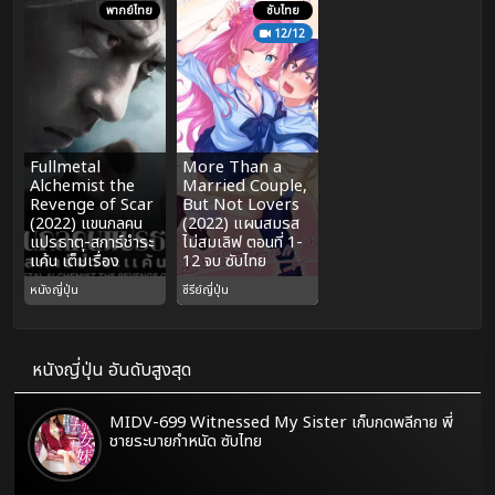
พากย์ไทย
ซับไทย
12/12
Fullmetal
More Than a
Alchemist the
Married Couple,
Revenge of Scar
But Not Lovers
(2022) แขนกลคน
(2022) แผนสมรส
แปรธาตุ-สการ์ชำระ
ไม่สมเลิฟ ตอนที่ 1-
แค้น เต็มเรื่อง
12 จบ ซับไทย
หนังญี่ปุ่น
ซีรีย์ญี่ปุ่น
หนังญี่ปุ่น อันดับสูงสุด
MIDV-699 Witnessed My Sister เก็บกดพลีกาย พี่
ชายระบายกำหนัด ซับไทย