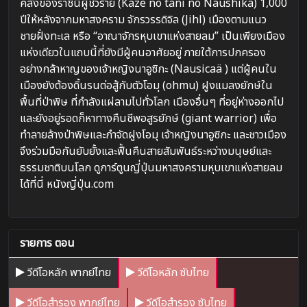
คลั่งของราชินีผู้ชั่วร้าย (Kaze no tani no Naushika) 1,000
ปีให้หลังจากมหาสงคราม จักรวรรดิจิล (Jihl) เมืองตามแนว
ชายฝั่งทะเล หรือ “อาณาจักรหุบเขาแห่งสายลม” เป็นเพียงเมือง
แห่งเดียวในแถบนี้ที่ยังมีผู้คนอาศัยอยู่ ภายใต้การปกครอง
อย่างกล้าหาญของเจ้าหญิงนาอูซิกะ (Nausicaä ) แต่ผู้คนใน
เมืองยังต้องดิ้นรนต่อสู้กับตัวโอมุ (ohmu) ฝูงแมลงยักษ์ใน
พื้นที่ป่าพิษ ที่กำลังแผ่ลามไปทั่วโลก เมืองอื่นๆ ที่อยู่ห่างออกไป
และยังอยู่รอดก็หาทางคืนชีพอสูรยักษ์ (giant warrior) เพื่อ
ทำลายล้างป่าพิษและกำจัดฝูงโอมุ เจ้าหญิงนาอูซิกะ และชาวเมือง
จึงร่วมมือกันยับยั้งและฟื้นคืนสายสัมพันธ์ระหว่างมนุษย์และ
ธรรมชาติบนโลก ดูการ์ตูนญี่ปุ่นมหาสงครามหุบเขาแห่งสายลม
ได้ที่นี่ หนังญี่ปุ่น.com
รายการ ตอน
วีดีโอหลัก พากย์ไทย
วีดีโอหลัก ซับไทย
วีดีโอสำรอง พากย์ไทย
วีดีโอสำรอง ซับไทย