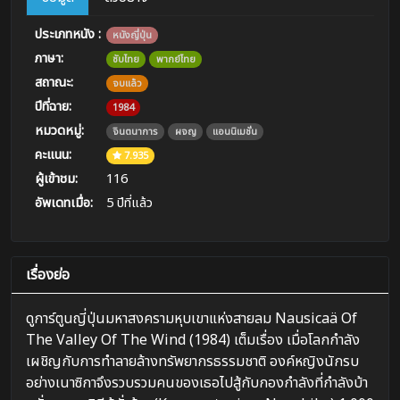
ประเภทหนัง :
หนังญี่ปุ่น
ภาษา:
ซับไทย
พากย์ไทย
สถาณะ:
จบแล้ว
ปีที่ฉาย:
1984
หมวดหมู่:
จินตนาการ
ผจญ
แอนนิเมชั่น
คะแนน:
7.935
ผู้เข้าชม:
116
อัพเดทเมื่อ:
5 ปีที่แล้ว
เรื่องย่อ
ดูการ์ตูนญี่ปุ่นมหาสงครามหุบเขาแห่งสายลม Nausicaä Of
The Valley Of The Wind (1984) เต็มเรื่อง เมื่อโลกกำลัง
เผชิญกับการทำลายล้างทรัพยากรธรรมชาติ องค์หญิงนักรบ
อย่างเนาซิกาจึงรวบรวมคนของเธอไปสู้กับกองกำลังที่กำลังบ้า