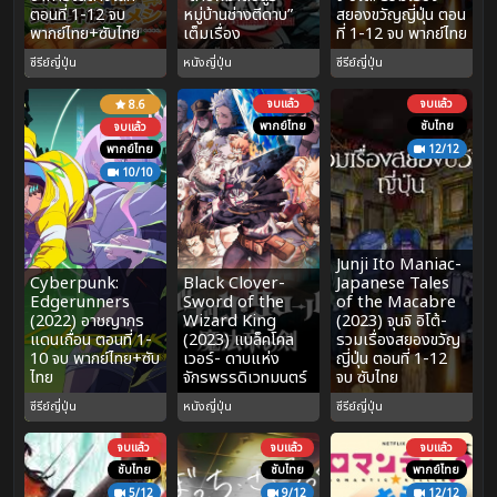
ตอนที่ 1-12 จบ
หมู่บ้านช่างตีดาบ”
สยองขวัญญี่ปุ่น ตอน
พากย์ไทย+ซับไทย
เต็มเรื่อง
ที่ 1-12 จบ พากย์ไทย
ซีรีย์ญี่ปุ่น
หนังญี่ปุ่น
ซีรีย์ญี่ปุ่น
จบแล้ว
จบแล้ว
8.6
พากย์ไทย
ซับไทย
จบแล้ว
พากย์ไทย
12/12
10/10
Junji Ito Maniac-
Cyberpunk:
Black Clover-
Japanese Tales
Edgerunners
Sword of the
of the Macabre
(2022) อาชญากร
Wizard King
(2023) จุนจิ อิโต้-
แดนเถื่อน ตอนที่ 1-
(2023) แบล็คโคล
รวมเรื่องสยองขวัญ
10 จบ พากย์ไทย+ซับ
เวอร์- ดาบแห่ง
ญี่ปุ่น ตอนที่ 1-12
ไทย
จักรพรรดิเวทมนตร์
จบ ซับไทย
ซีรีย์ญี่ปุ่น
หนังญี่ปุ่น
ซีรีย์ญี่ปุ่น
จบแล้ว
จบแล้ว
จบแล้ว
ซับไทย
ซับไทย
พากย์ไทย
5/12
9/12
12/12