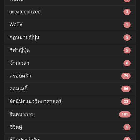
uncategorized
3
WeTV
1
กฎหมายญี่ปุ่น
5
กีฬาญี่ปุ่น
2
ข้ามเวลา
6
ครอบครัว
79
คอมเมดี้
56
จิตนิมิตแนววิทยาศาสตร์
22
จินตนาการ
101
ชีวิตคู่
5
ชีวิตประจำวัน