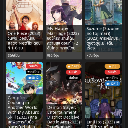
My Happy
Suzume (Suzume
One Piece (2023)
Marriage (2023)
no tojimari)
วันพีช เวอร์ชั่นคน
ขอให้รักเรานี้ได้มี
(2023) การผนึกประ
แสดง Netflix ตอน
ความสุข ตอนที่ 1-2
ตูของซุซุเมะ เต็ม
ที่ 1-8 จบ
ซับไทย+พากย์ไทย
เรื่อง
ซีรีย์ญี่ปุ่น
ซีรีย์ญี่ปุ่น
หนังญี่ปุ่น
จบแล้ว
7.431
7.3
พากย์ไทย
จบแล้ว
จบแล้ว
8/12
ซับไทย
พากย์ไทย
12/12
Campfire
Cooking in
Another World
Demon Slayer:
with My Absurd
Entertainment
Skill (2023) สกิล
District Decisive
สุดพิสดารกับมื้อ
Battle Arc (2023)
Junji Ito (2023) จุน
อาหารในต่างโลก
“ดาบพิฆาตอสูร
จิ อิโต้: รวมเรื่อง