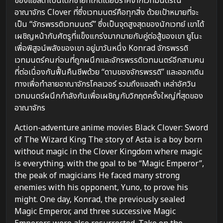
ของแอสต้าเป็นเด็กชายที่เกิดโดยปราศจากเวทมนตร์ใน
อาณาจักร Clover ที่ซึ่งเวทมนตร์คือทุกสิ่ง ด้วยเป้าหมายที่จะ
เป็น “จักรพรรดิเวทมนตร์” ซึ่งเป็นจุดสูงสุดของนักเวทย์ เขาได้
เผชิญหน้ากับศัตรูที่แข็งแกร่งมากมายกับคู่ต่อสู้ของเขา ยูโนะ
เพื่อพิสูจน์พลังของเขา อยู่มาวันหนึ่ง Konrad จักรพรรดิ
เวทมนตร์คนก่อนที่ถูกผนึกและจักรพรรดิเวทมนตร์อีกสามคน
ที่ต่อเนื่องกันฟื้นคืนชีพด้วย “ดาบของจักรพรรดิ” และออกเดิน
ทางเพื่อทำลายอาณาจักรโคลเวอร์ รวมถึงแอสต้า เหล่าอัศวิน
เวทมนตร์ผนึกกำลังกันเพื่อเผชิญกับวิกฤตครั้งใหญ่ที่สุดของ
อาณาจักร
Action-adventure anime movies Black Clover: Sword
of The Wizard King The story of Asta is a boy born
without magic in the Clover Kingdom where magic
is everything. with the goal to be “Magic Emperor”,
the peak of magicians He faced many strong
enemies with his opponent, Yuno, to prove his
might. One day, Konrad, the previously sealed
Magic Emperor, and three successive Magic