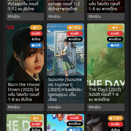
หัวใจสุดเปิ่น ตอนที่
ความสุข ตอนที่ 1-2
แค้น ไฟอดีต ตอนที่
1-12 จบ ซับไทย
ซับไทย+พากย์ไทย
1-8 จบ พากย์ไทย
ซีรีย์ญี่ปุ่น
ซีรีย์ญี่ปุ่น
ซีรีย์ญี่ปุ่น
7
7.872
0
จบแล้ว
จบแล้ว
จบแล้ว
ซับไทย
พากย์ไทย
พากย์ไทย
6/8
8/8
Suzume (Suzume
Burn the House
no tojimari)
Down (2023) ไฟ
(2023) การผนึกประ
The Days (2023)
แค้น ไฟอดีต ตอนที่
ตูของซุซุเมะ เต็ม
วันวิบัติ ตอนที่ 1-8
1-8 จบ ซับไทย
เรื่อง
จบ พากย์ไทย
ซีรีย์ญี่ปุ่น
หนังญี่ปุ่น
ซีรีย์ญี่ปุ่น
จบแล้ว
0
7.431
พากย์ไทย
จบแล้ว
จบแล้ว
ซับไทย
8/12
ซับไทย