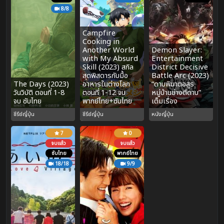
8/8
Campfire
Cooking in
Another World
Demon Slayer:
with My Absurd
Entertainment
Skill (2023) สกิล
District Decisive
สุดพิสดารกับมื้อ
Battle Arc (2023)
The Days (2023)
อาหารในต่างโลก
“ดาบพิฆาตอสูร
วันวิบัติ ตอนที่ 1-8
ตอนที่ 1-12 จบ
หมู่บ้านช่างตีดาบ”
จบ ซับไทย
พากย์ไทย+ซับไทย
เต็มเรื่อง
ซีรีย์ญี่ปุ่น
ซีรีย์ญี่ปุ่น
หนังญี่ปุ่น
7
0
จบแล้ว
จบแล้ว
ซับไทย
พากย์ไทย
18/18
9/9