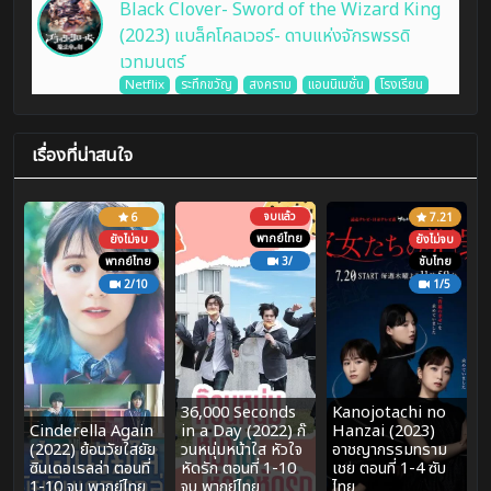
Black Clover- Sword of the Wizard King
(2023) แบล็คโคลเวอร์- ดาบแห่งจักรพรรดิ
เวทมนตร์
Netflix
ระทึกขวัญ
สงคราม
แอนนิเมชั่น
โรงเรียน
เรื่องที่น่าสนใจ
จบแล้ว
6
7.21
พากย์ไทย
ยังไม่จบ
ยังไม่จบ
พากย์ไทย
3/
ซับไทย
2/10
1/5
36,000 Seconds
Kanojotachi no
Cinderella Again
in a Day (2022) ก๊
Hanzai (2023)
(2022) ย้อนวัยใสยัย
วนหนุ่มหน้าใส หัวใจ
อาชญากรรมทราม
ซินเดอเรลล่า ตอนที่
หัดรัก ตอนที่ 1-10
เชย ตอนที่ 1-4 ซับ
1-10 จบ พากย์ไทย
จบ พากย์ไทย
ไทย