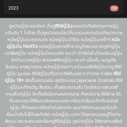
2023
59
ดูหนังญี่ปุ่นออนไลน์ เว็บดู
ซีรีย์ญี่ปุ่น
และหนังดังส่งตรงจากญี่ปุ
นอันดับ 1 ในไทย เว็บดูหนังออนไลน์ที่รวบรวมความบันเทิงมากมาย
หนังญี่ปุ่นแนวความรัก หนังญี่ปุ่นเข้าโรง หนังญี่ปุ่นเศร้าๆ
หนัง
ญี่ปุ่นใน Netflix
หนังญี่ปุ่นพากย์ไทย ซามูไรพเนจร ยากูซ่าญี่ปุ่น
มาเฟียญี่ปุ่น หนังญี่ปุ่นโรแมนติก แนะนํา รักวัยใสในโรงเรียนญี่ปุ่น
รักข้ามเวลาญี่ปุ่น สาวออฟฟิศญี่ปุ่น ดราม่า แอ็คชั่น ผจญภัย
สืบสวน อาชญากรรม หนังญี่ปุ่นตลกๆ หนังและซีรีส์ญี่ปุ่นน่าดู ซีรีย์
ญี่ปุ่น จูบเยอะ ซีรีส์ญี่ปุ่นที่มีฉากเลิฟซีนเยอะๆ Prime Video
ซีรีย์
ญี่ปุ่น 18+
จัดเต็มความแซ่บ สุดร้อนเเรง Japanese Dramas ซีรีส์
ญี่ปุ่นระทึกขวัญ สืบสวน เก็บซ่อนความลับ ไขปริศนา แฟนตาซี
เกมส์โชว์ญี่ปุ่น อีกทั้งยังมีความหลากหลาย ทังหนังวาย ซีรีส์วาย BL
ที่จะชวนคุณได้ฟินจนจิกหมอนแตก หรือจะไปลุ้นระทึกกับหนังผี
ญี่ปุ่น ที่ทำออกมาได้อย่างไม่ผิดหวัง ชวนให้ติดตามจนลุกไปเข้า
ห้องน้ำกันไม่ได้เลยทีเดียว หนังญี่ปุ่น.com ได้แยกหมวดหมู่ไว้อย่าง
ชัดเจน คุณจะสามารถเลือกดูซีรีย์ญี่ปุ่น ดูหนังญี่ปุ่น ได้ตรงตามสไตล์