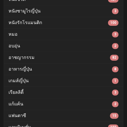
หนังซามูไรญี่ปุ่น
3
หนังรักโรแมนติก
100
หมอ
3
อบอุ่น
2
อาชญากรรม
82
อาหารญี่ปุ่น
8
เกมส์ญี่ปุ่น
1
เรียลลิตี้
3
แก้แค้น
2
แฟนตาซี
15