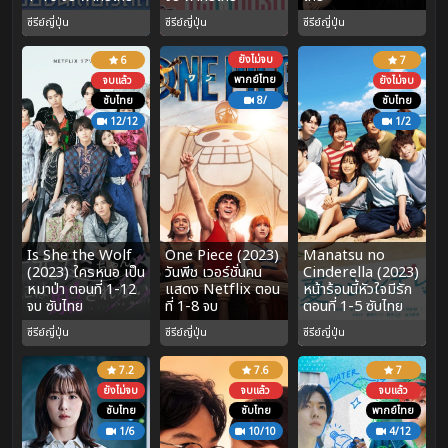
ซีรีย์ญี่ปุ่น
ซีรีย์ญี่ปุ่น
ซีรีย์ญี่ปุ่น
ยังไม่จบ
6
7
พากย์ไทย
จบแล้ว
ยังไม่จบ
ซับไทย
8/
ซับไทย
12/12
1/2
Is She the Wolf
One Piece (2023)
Manatsu no
(2023) ใครหนอ เป็น
วันพีช เวอร์ชั่นคน
Cinderella (2023)
หมาป่า ตอนที่ 1-12
แสดง Netflix ตอน
หน้าร้อนนี้หัวใจมีรัก
จบ ซับไทย
ที่ 1-8 จบ
ตอนที่ 1-5 ซับไทย
ซีรีย์ญี่ปุ่น
ซีรีย์ญี่ปุ่น
ซีรีย์ญี่ปุ่น
7.2
7.6
7
ยังไม่จบ
จบแล้ว
จบแล้ว
ซับไทย
ซับไทย
พากย์ไทย
1/6
10/10
4/12