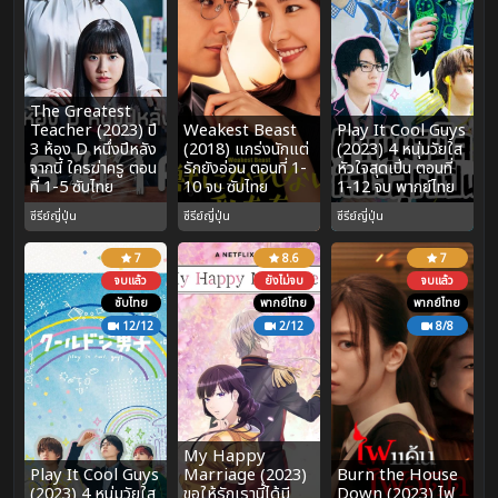
The Greatest
Teacher (2023) ปี
Weakest Beast
Play It Cool Guys
3 ห้อง D หนึ่งปีหลัง
(2018) แกร่งนักแต่
(2023) 4 หนุ่มวัยใส
จากนี้ ใครฆ่าครู ตอน
รักยังอ่อน ตอนที่ 1-
หัวใจสุดเปิ่น ตอนที่
ที่ 1-5 ซับไทย
10 จบ ซับไทย
1-12 จบ พากย์ไทย
ซีรีย์ญี่ปุ่น
ซีรีย์ญี่ปุ่น
ซีรีย์ญี่ปุ่น
7
8.6
7
จบแล้ว
ยังไม่จบ
จบแล้ว
ซับไทย
พากย์ไทย
พากย์ไทย
12/12
2/12
8/8
My Happy
Play It Cool Guys
Marriage (2023)
Burn the House
(2023) 4 หนุ่มวัยใส
ขอให้รักเรานี้ได้มี
Down (2023) ไฟ