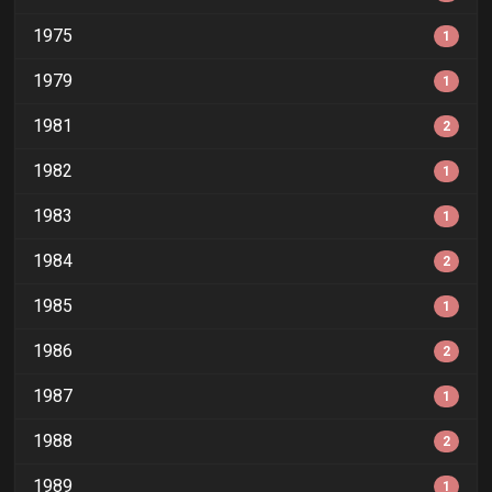
1975
1
1979
1
1981
2
1982
1
1983
1
1984
2
1985
1
1986
2
1987
1
1988
2
1989
1