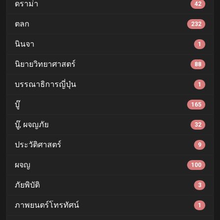
ดราม่า
42
ตลก
232
นินจา
1
นิยายวิทยาศาสตร์
88
บรรณาธิการญี่ปุ่น
1
บู๊
165
บู๊, ผจญภัย
32
ประวัติศาสตร์
9
ผจญ
100
ภัยพิบัติ
3
ภาพยนตร์โทรทัศน์
1