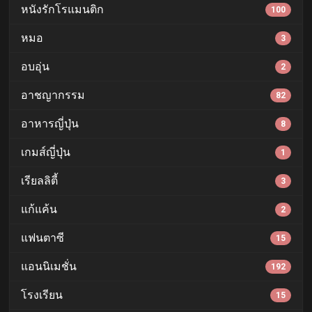
หนังรักโรแมนติก
100
หมอ
3
อบอุ่น
2
อาชญากรรม
82
อาหารญี่ปุ่น
8
เกมส์ญี่ปุ่น
1
เรียลลิตี้
3
แก้แค้น
2
แฟนตาซี
15
แอนนิเมชั่น
192
โรงเรียน
15