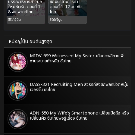
บรรณาธิการสาวมือ
ซักมินาโตะการค้า
ใหม่หัดรัก ตอนที่ 1-
ตอนที่ 1-12 จบ ซับ
8 จบ พากย์ไทย
ไทย
ซีรีย์ญี่ปุ่น
ซีรีย์ญี่ปุ่น
หนังญี่ปุ่น อันดับสูงสุด
MIDV-699 Witnessed My Sister เก็บกดพลีกาย พี่
ชายระบายกำหนัด ซับไทย
DASS-321 Recruiting Men สวรรค์ส่งซิกพลิกชีวิตหนุ่ม
เวอร์จิ้น ซับไทย
ADN-550 My Wife's Smartphone เปลี่ยนมือถือ หรือ
เปลี่ยนผัว ซับไทยพอรู้เรื่อง ซับไทย