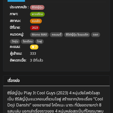
ประเภทหนัง :
ซีรีย์ญี่ปุ่น
ภาษา:
พากย์ไทย
สถาณะ:
จบแล้ว
ปีที่ฉาย:
2023
หมวดหมู่:
Mono MAX
คอมเมดี้
ซีรีย์ญี่ปุ่น โรแมนติก
ตลก
วัยรุ่น
โรงเรียน
ใจฟู
คะแนน:
7
ผู้เข้าชม:
333
อัพเดทเมื่อ:
3 ปีที่แล้ว
เรื่องย่อ
ซีรี่ย์ญี่ปุ่น Play It Cool Guys (2023) 4 หนุ่มวัยใสหัวใจสุด
เปิ่น ซีรีส์ญี่ปุ่นแนวคอเมดี้ชวนใจฟู สร้างจากมังงะเรื่อง “Cool
Doji Danshi” ของอาจารย์ โคโคเนะ นาตะ ที่มียอดขายกว่า 8
แสนเล่ม บอกเล่าเรื่องราวของ 4 หนุ่มหล่อสุดเปิ่นที่โคจรมาพบ