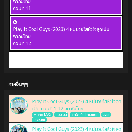
พากย์ไทย
ตอนที่ 11
Play It Cool Guys (2023) 4 หนุ่มวัยใสหัวใจสุดเปิ่น
พากย์ไทย
ตอนที่ 12
ภาคอื่นๆๆ
Play It Cool Guys (2023) 4 หนุ่มวัยใสหัวใจสุด
เปิ่น ตอนที่ 1-12 จบ ซับไทย
Mono MAX
คอมเมดี้
ซีรีย์ญี่ปุ่น โรแมนติก
ตลก
โรงเรียน
Play It Cool Guys (2023) 4 หนุ่มวัยใสหัวใจสุด