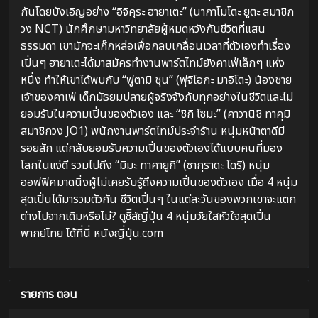
กันโดยบังเอิญอย่าง “อิจิคุระ ฮายาเตะ” (นากาโมโตะ ยูตะ สมาชิก
วง NCT) นักศึกษามหาวิทยาลัยผู้หมดหวังกับชีวิตที่แสน
ธรรมดา เขามักจะเก๊กหล่อเพื่อกลบเกลื่อนเวลาที่ตัวเองทำเรื่อง
เปิ่นๆ ฮายาเตะได้มาสมัครทำงานพาร์ตไทม์ยังคาเฟ่เล็กๆ แห่ง
หนึ่ง ทำให้เขาได้พบกับ “ฟูตามิ ชุน” (ฟุจิโอกะ มาอิโตะ) น้องชาย
เจ้าของคาเฟ่ เด็กมัธยมปลายผู้จริงจังกับทุกอย่างในชีวิตและไม่
ยอมรับในความเปิ่นของตัวเอง และ “ชิกิ โซมะ” (คาวานิชิ ทาคุมิ
สมาชิกวง JO1) พนักงานพาร์ตไทม์ประจำร้าน หนุ่มหน้าตาดีมี
รอยสัก แต่กลับยอมรับความเปิ่นของตัวเองได้แบบคนที่มอง
โลกในแง่ดี รวมไปถึง “มิมะ ทาคายูกิ” (ซากุราดะ โดริ) หนุ่ม
ออฟฟิศมาดนิ่งผู้ไม่เคยรับรู้ถึงความเปิ่นของตัวเอง เมื่อ 4 หนุ่ม
สุดเปิ่นได้มารวมตัวกัน ชีวิตเปิ่นๆ ในแต่ละวันของพวกเขาจะแตก
ต่างไปจากเดิมหรือไม่? ดูซีีส์ญี่ปุ่น 4 หนุ่มวัยใสหัวใจสุดเปิ่น
พากย์ไทย ได้ที่นี่ หนังญี่ปุ่น.com
รายการ ตอน