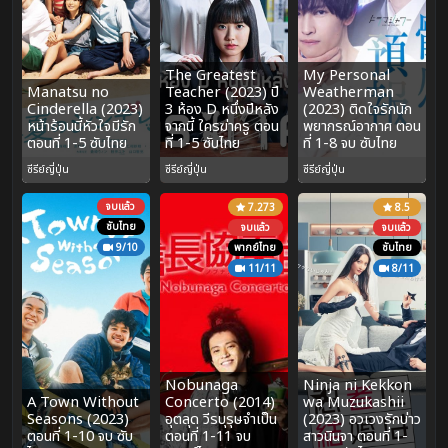
The Greatest
My Personal
Manatsu no
Teacher (2023) ปี
Weatherman
Cinderella (2023)
3 ห้อง D หนึ่งปีหลัง
(2023) ติดใจรักนัก
หน้าร้อนนี้หัวใจมีรัก
จากนี้ ใครฆ่าครู ตอน
พยากรณ์อากาศ ตอน
ตอนที่ 1-5 ซับไทย
ที่ 1-5 ซับไทย
ที่ 1-8 จบ ซับไทย
ซีรีย์ญี่ปุ่น
ซีรีย์ญี่ปุ่น
ซีรีย์ญี่ปุ่น
จบแล้ว
7.273
8.5
ซับไทย
จบแล้ว
จบแล้ว
9/10
พากย์ไทย
ซับไทย
11/11
8/11
Nobunaga
Ninja ni Kekkon
A Town Without
Concerto (2014)
wa Muzukashii
Seasons (2023)
อุตลุด วีรบุรุษจำเป็น
(2023) อวเวงรักบ่าว
ตอนที่ 1-10 จบ ซับ
ตอนที่ 1-11 จบ
สาวนินจา ตอนที่ 1-