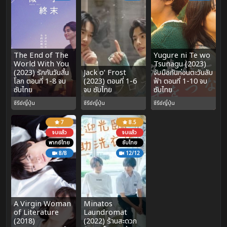
The End of The
Yugure ni Te wo
World With You
Tsunagu (2023)
(2023) รักกันวันสิ้น
Jack o’ Frost
จับมือกันก่อนตะวันลับ
โลก ตอนที่ 1-8 จบ
(2023) ตอนที่ 1-6
ฟ้า ตอนที่ 1-10 จบ
ซับไทย
จบ ซับไทย
ซับไทย
ซีรีย์ญี่ปุ่น
ซีรีย์ญี่ปุ่น
ซีรีย์ญี่ปุ่น
7
8.5
จบแล้ว
จบแล้ว
พากย์ไทย
ซับไทย
8/8
12/12
A Virgin Woman
Minatos
of Literature
Laundromat
(2018)
(2022) ร้านสะดวก