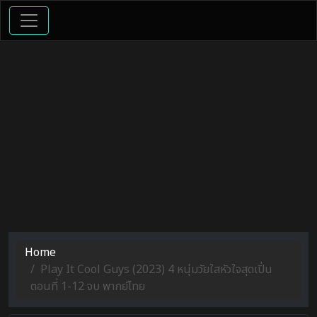
Home
Play It Cool Guys (2023) 4 หนุ่มวัยใสหัวใจสุดเปิ่น
ตอนที่ 1-12 จบ พากย์ไทย