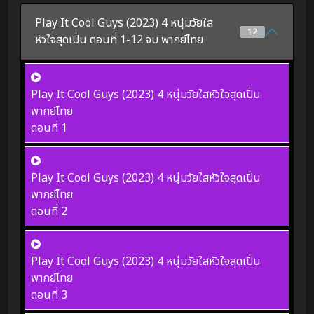
Play It Cool Guys (2023) 4 หนุ่มวัยใส
12
หัวใจสุดเปิ่น ตอนที่ 1-12 จบ พากย์ไทย
Play It Cool Guys (2023) 4 หนุ่มวัยใสหัวใจสุดเปิ่น
พากย์ไทย
ตอนที่ 1
Play It Cool Guys (2023) 4 หนุ่มวัยใสหัวใจสุดเปิ่น
พากย์ไทย
ตอนที่ 2
Play It Cool Guys (2023) 4 หนุ่มวัยใสหัวใจสุดเปิ่น
พากย์ไทย
ตอนที่ 3