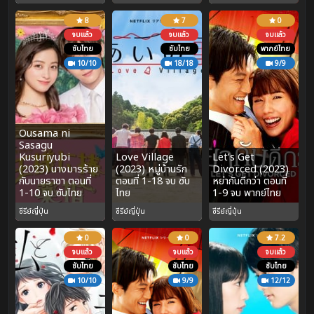
8
7
0
จบแล้ว
จบแล้ว
จบแล้ว
ซับไทย
ซับไทย
พากย์ไทย
10/10
18/18
9/9
Ousama ni
Sasagu
Kusuriyubi
Love Village
Let’s Get
(2023) นางมารร้าย
(2023) หมู่บ้านรัก
Divorced (2023)
กับนายราชา ตอนที่
ตอนที่ 1-18 จบ ซับ
หย่ากันดีกว่า ตอนที่
1-10 จบ ซับไทย
ไทย
1-9 จบ พากย์ไทย
ซีรีย์ญี่ปุ่น
ซีรีย์ญี่ปุ่น
ซีรีย์ญี่ปุ่น
0
0
7.2
จบแล้ว
จบแล้ว
จบแล้ว
ซับไทย
ซับไทย
ซับไทย
10/10
9/9
12/12