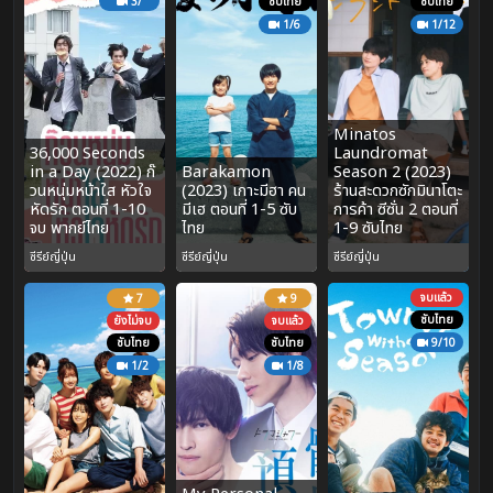
3/
ซับไทย
ซับไทย
1/6
1/12
Minatos
36,000 Seconds
Laundromat
in a Day (2022) ก๊
Barakamon
Season 2 (2023)
วนหนุ่มหน้าใส หัวใจ
(2023) เกาะมีฮา คน
ร้านสะดวกซักมินาโตะ
หัดรัก ตอนที่ 1-10
มีเฮ ตอนที่ 1-5 ซับ
การค้า ซีซั่น 2 ตอนที่
จบ พากย์ไทย
ไทย
1-9 ซับไทย
ซีรีย์ญี่ปุ่น
ซีรีย์ญี่ปุ่น
ซีรีย์ญี่ปุ่น
จบแล้ว
7
9
ซับไทย
ยังไม่จบ
จบแล้ว
ซับไทย
ซับไทย
9/10
1/2
1/8