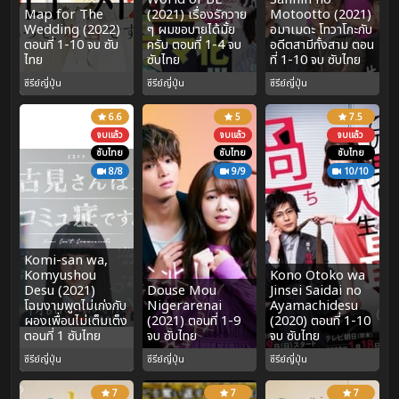
Map for The
(2021) เรื่องรักวาย
Motootto (2021)
Wedding (2022)
ๆ ผมขอบายได้มั้ย
อมาเมดะ โทวาโกะกับ
ตอนที่ 1-10 จบ ซับ
ครับ ตอนที่ 1-4 จบ
อดีตสามีทั้งสาม ตอน
ไทย
ซับไทย
ที่ 1-10 จบ ซับไทย
ซีรีย์ญี่ปุ่น
ซีรีย์ญี่ปุ่น
ซีรีย์ญี่ปุ่น
6.6
5
7.5
จบแล้ว
จบแล้ว
จบแล้ว
ซับไทย
ซับไทย
ซับไทย
8/8
9/9
10/10
Komi-san wa,
Komyushou
Kono Otoko wa
Desu (2021)
Douse Mou
Jinsei Saidai no
โฉมงามพูดไม่เก่งกับ
Nigerarenai
Ayamachidesu
ผองเพื่อนไม่เต็มเต็ง
(2021) ตอนที่ 1-9
(2020) ตอนที่ 1-10
ตอนที่ 1 ซับไทย
จบ ซับไทย
จบ ซับไทย
ซีรีย์ญี่ปุ่น
ซีรีย์ญี่ปุ่น
ซีรีย์ญี่ปุ่น
7
7
7