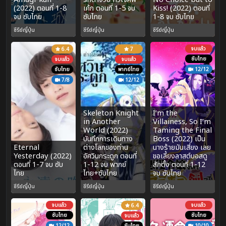
(2022) ตอนที่ 1-8
เค้ก ตอนที่ 1-5 จบ
Kiss! (2022) ตอนที่
จบ ซับไทย
ซับไทย
1-8 จบ ซับไทย
ซีรีย์ญี่ปุ่น
ซีรีย์ญี่ปุ่น
ซีรีย์ญี่ปุ่น
จบแล้ว
6.4
7
ซับไทย
จบแล้ว
จบแล้ว
ซับไทย
พากย์ไทย
12/12
7/8
12/12
Skeleton Knight
I’m the
in Another
Villainess, So I’m
World (2022)
Taming the Final
บันทึกการเดินทาง
Boss (2022) เป็น
Eternal
ต่างโลกของท่าน
นางร้ายมันเสี่ยง เลย
Yesterday (2022)
อัศวินกระดูก ตอนที่
ขอเลี้ยงลาสต์บอสดู
ตอนที่ 1-7 จบ ซับ
1-12 จบ พากย์
สักตั้ง ตอนที่ 1-12
ไทย
ไทย+ซับไทย
จบ ซับไทย
ซีรีย์ญี่ปุ่น
ซีรีย์ญี่ปุ่น
ซีรีย์ญี่ปุ่น
จบแล้ว
จบแล้ว
6.4
ซับไทย
ซับไทย
จบแล้ว
12/12
ซับไทย
10/10