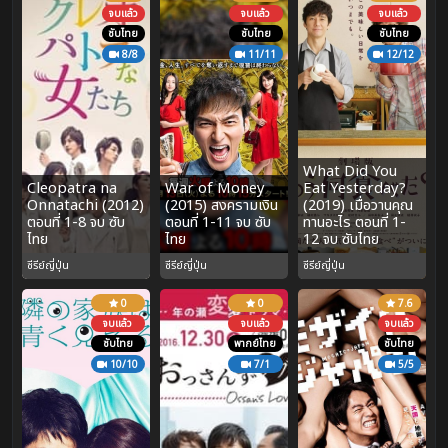
จบแล้ว
จบแล้ว
จบแล้ว
ซับไทย
ซับไทย
ซับไทย
8/8
11/11
12/12
What Did You
Cleopatra na
War of Money
Eat Yesterday?
Onnatachi (2012)
(2015) สงครามเงิน
(2019) เมื่อวานคุณ
ตอนที่ 1-8 จบ ซับ
ตอนที่ 1-11 จบ ซับ
ทานอะไร ตอนที่ 1-
ไทย
ไทย
12 จบ ซับไทย
ซีรีย์ญี่ปุ่น
ซีรีย์ญี่ปุ่น
ซีรีย์ญี่ปุ่น
0
0
7.6
จบแล้ว
จบแล้ว
จบแล้ว
ซับไทย
พากย์ไทย
ซับไทย
10/10
7/1
5/5