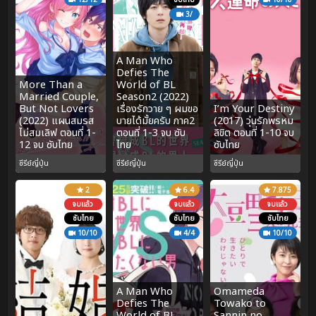
3/
A Man Who
Defies The
More Than a
World of BL
Married Couple,
Season2 (2022)
But Not Lovers
เรื่องรักวาย ๆ ผมขอ
I’m Your Destiny
(2022) แผนสมรส
บายได้มั้ยครับ ภาค2
(2017) วุ่นรักพรหม
ไม่สมเลิฟ ตอนที่ 1-
ตอนที่ 1-3 จบ ซับ
ลิขิต ตอนที่ 1-10 จบ
12 จบ ซับไทย
ไทย
ซับไทย
ซีรีย์ญี่ปุ่น
ซีรีย์ญี่ปุ่น
ซีรีย์ญี่ปุ่น
2
6.4
7.875
จบแล้ว
จบแล้ว
จบแล้ว
ซับไทย
ซับไทย
ซับไทย
10/10
4/4
10/10
A Man Who
Omameda
Defies The
Towako to
World of BL
Sannin no