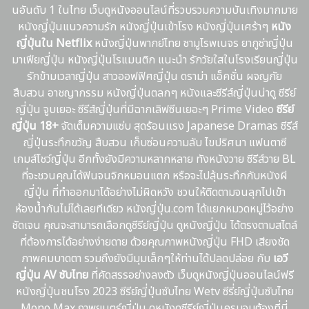
นอันดับ 1 ในไทย เว็บดูหนังออนไลน์ที่รวบรวมความบันเทิงมากมาย
หนังญี่ปุ่นแนวความรัก หนังญี่ปุ่นเข้าโรง หนังญี่ปุ่นเศร้าๆ
หนัง
ญี่ปุ่นใน Netflix
หนังญี่ปุ่นพากย์ไทย ซามูไรพเนจร ยากูซ่าญี่ปุ่น
มาเฟียญี่ปุ่น หนังญี่ปุ่นโรแมนติก แนะนํา รักวัยใสในโรงเรียนญี่ปุ่น
รักข้ามเวลาญี่ปุ่น สาวออฟฟิศญี่ปุ่น ดราม่า แอ็คชั่น ผจญภัย
สืบสวน อาชญากรรม หนังญี่ปุ่นตลกๆ หนังและซีรีส์ญี่ปุ่นน่าดู ซีรีย์
ญี่ปุ่น จูบเยอะ ซีรีส์ญี่ปุ่นที่มีฉากเลิฟซีนเยอะๆ Prime Video
ซีรีย์
ญี่ปุ่น 18+
จัดเต็มความแซ่บ สุดร้อนเเรง Japanese Dramas ซีรีส์
ญี่ปุ่นระทึกขวัญ สืบสวน เก็บซ่อนความลับ ไขปริศนา แฟนตาซี
เกมส์โชว์ญี่ปุ่น อีกทั้งยังมีความหลากหลาย ทังหนังวาย ซีรีส์วาย BL
ที่จะชวนคุณได้ฟินจนจิกหมอนแตก หรือจะไปลุ้นระทึกกับหนังผี
ญี่ปุ่น ที่ทำออกมาได้อย่างไม่ผิดหวัง ชวนให้ติดตามจนลุกไปเข้า
ห้องน้ำกันไม่ได้เลยทีเดียว หนังญี่ปุ่น.com ได้แยกหมวดหมู่ไว้อย่าง
ชัดเจน คุณจะสามารถเลือกดูซีรีย์ญี่ปุ่น ดูหนังญี่ปุ่น ได้ตรงตามสไตล์
ที่ต้องการได้อย่างง่ายดาย ด้วยคุณภาพหนังญี่ปุ่น FHD เสียงชัด
ภาพคมบาดตา รวมถึงยังมีมุมเล็กๆให้ท่านได้ปลดปล่อย กับ
เอวี
ญี่ปุ่น AV ซับไทย
ที่คัดสรรอย่างลงตัว เว็บดูหนังญี่ปุ่นออนไลน์ฟรี
หนังญี่ปุ่นชนโรง 2023 ซีรีย์ญี่ปุ่นซับไทย Wetv ซีรี่ย์ญี่ปุ่นซับไทย
Mono Max ภาพยนตร์ญี่ปุ่น ดูหนังดูซีรีย์ญี่ปุ่นครบจบต้องที่นี่