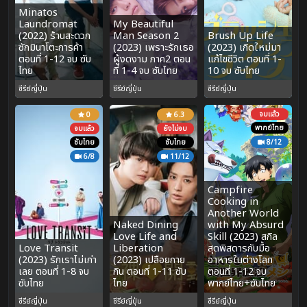
Minatos
Laundromat
My Beautiful
(2022) ร้านสะดวก
Man Season 2
Brush Up Life
ซักมินาโตะการค้า
(2023) เพราะรักเธอ
(2023) เกิดใหม่มา
ตอนที่ 1-12 จบ ซับ
ผู้งดงาม ภาค2 ตอน
แก้ไขชีวิต ตอนที่ 1-
ไทย
ที่ 1-4 จบ ซับไทย
10 จบ ซับไทย
ซีรีย์ญี่ปุ่น
ซีรีย์ญี่ปุ่น
ซีรีย์ญี่ปุ่น
จบแล้ว
0
6.3
พากย์ไทย
จบแล้ว
ยังไม่จบ
ซับไทย
ซับไทย
8/12
6/8
11/12
Campfire
Cooking in
Another World
Naked Dining
with My Absurd
Love Life and
Skill (2023) สกิล
Love Transit
Liberation
สุดพิสดารกับมื้อ
(2023) รักเราไม่เก่า
(2023) เปลือยกาย
อาหารในต่างโลก
เลย ตอนที่ 1-8 จบ
กิน ตอนที่ 1-11 ซับ
ตอนที่ 1-12 จบ
ซับไทย
ไทย
พากย์ไทย+ซับไทย
ซีรีย์ญี่ปุ่น
ซีรีย์ญี่ปุ่น
ซีรีย์ญี่ปุ่น