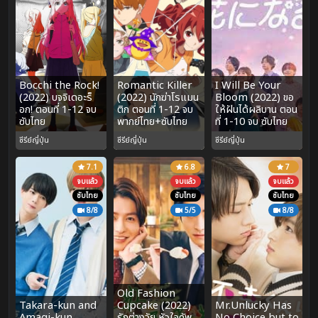
Bocchi the Rock!
Romantic Killer
I Will Be Your
(2022) บจจิเดอะร็
(2022) นักฆ่าโรแมน
Bloom (2022) ขอ
อก! ตอนที่ 1-12 จบ
ติก ตอนที่ 1-12 จบ
ให้ฝันได้ผลิบาน ตอน
ซับไทย
พากย์ไทย+ซับไทย
ที่ 1-10 จบ ซับไทย
ซีรีย์ญี่ปุ่น
ซีรีย์ญี่ปุ่น
ซีรีย์ญี่ปุ่น
7.1
6.8
7
จบแล้ว
จบแล้ว
จบแล้ว
ซับไทย
ซับไทย
ซับไทย
8/8
5/5
8/8
Old Fashion
Takara-kun and
Cupcake (2022)
Mr.Unlucky Has
Amagi-kun
รักต่างวัย หัวใจคัพ
No Choice but to