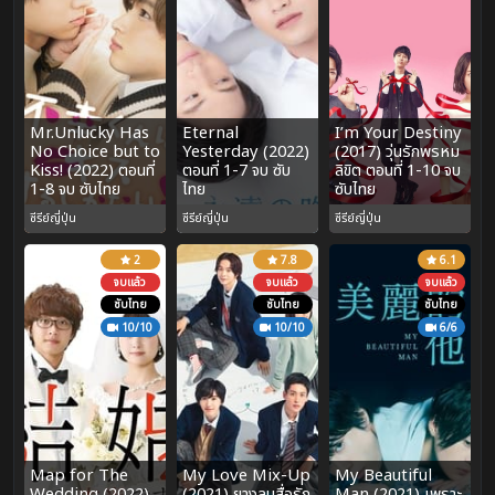
Mr.Unlucky Has
Eternal
I’m Your Destiny
No Choice but to
Yesterday (2022)
(2017) วุ่นรักพรหม
Kiss! (2022) ตอนที่
ตอนที่ 1-7 จบ ซับ
ลิขิต ตอนที่ 1-10 จบ
1-8 จบ ซับไทย
ไทย
ซับไทย
ซีรีย์ญี่ปุ่น
ซีรีย์ญี่ปุ่น
ซีรีย์ญี่ปุ่น
2
7.8
6.1
จบแล้ว
จบแล้ว
จบแล้ว
ซับไทย
ซับไทย
ซับไทย
10/10
10/10
6/6
Map for The
My Love Mix-Up
My Beautiful
Wedding (2022)
(2021) ยางลบสื่อรัก
Man (2021) เพราะ