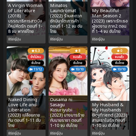
A Virgin Woman
Minatos
of Literature
Laundromat
My Beautiful
(2018)
(2022) ร้านสะดวก
Man Season 2
บรรณาธิการสาวมือ
ซักมินาโตะการค้า
(2023) เพราะรักเธอ
ใหม่หัดรัก ตอนที่ 1-
ตอนที่ 1-12 จบ ซับ
ผู้งดงาม ภาค2 ตอน
8 จบ พากย์ไทย
ไทย
ที่ 1-4 จบ ซับไทย
ซีรีย์ญี่ปุ่น
ซีรีย์ญี่ปุ่น
ซีรีย์ญี่ปุ่น
6.3
8
0
ยังไม่จบ
จบแล้ว
จบแล้ว
ซับไทย
ซับไทย
ซับไทย
11/12
10/10
10/10
Naked Dining
Ousama ni
Love Life and
Sasagu
My Husband &
Liberation
Kusuriyubi
My Husbands
(2023) เปลือยกาย
(2023) นางมารร้าย
Boyfriend (2023)
กิน ตอนที่ 1-11 ซับ
กับนายราชา ตอนที่
สามเราในรัก ตอนที่
ไทย
1-10 จบ ซับไทย
1-10 จบ ซับไทย
ซีรีย์ญี่ปุ่น
ซีรีย์ญี่ปุ่น
ซีรีย์ญี่ปุ่น