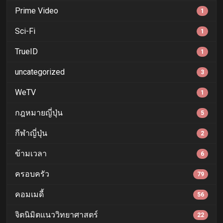
Prime Video
1
Sci-Fi
1
TrueID
1
uncategorized
3
WeTV
1
กฎหมายญี่ปุ่น
5
กีฬาญี่ปุ่น
2
ข้ามเวลา
6
ครอบครัว
79
คอมเมดี้
56
จิตนิมิตแนววิทยาศาสตร์
22