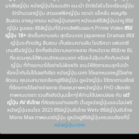
มาเฟียญี่ปุ่น หนังญี่ปุ่นโรแมนติก แนะนํา รักวัยใสในโรงเรียนญี่ปุ่น
รักข้ามเวลาญี่ปุ่น สาวออฟฟิศญี่ปุ่น ดราม่า แอ็คชั่น ผจญภัย
สืบสวน อาชญากรรม หนังญี่ปุ่นตลกๆ หนังและซีรีส์ญี่ปุ่นน่าดู ซีรีย์
ญี่ปุ่น จูบเยอะ ซีรีส์ญี่ปุ่นที่มีฉากเลิฟซีนเยอะๆ Prime Video
ซีรีย์
ญี่ปุ่น 18+
จัดเต็มความแซ่บ สุดร้อนเเรง Japanese Dramas ซีรีส์
ญี่ปุ่นระทึกขวัญ สืบสวน เก็บซ่อนความลับ ไขปริศนา แฟนตาซี
เกมส์โชว์ญี่ปุ่น อีกทั้งยังมีความหลากหลาย ทังหนังวาย ซีรีส์วาย BL
ที่จะชวนคุณได้ฟินจนจิกหมอนแตก หรือจะไปลุ้นระทึกกับหนังผี
ญี่ปุ่น ที่ทำออกมาได้อย่างไม่ผิดหวัง ชวนให้ติดตามจนลุกไปเข้า
ห้องน้ำกันไม่ได้เลยทีเดียว หนังญี่ปุ่น.com ได้แยกหมวดหมู่ไว้อย่าง
ชัดเจน คุณจะสามารถเลือกดูซีรีย์ญี่ปุ่น ดูหนังญี่ปุ่น ได้ตรงตามสไตล์
ที่ต้องการได้อย่างง่ายดาย ด้วยคุณภาพหนังญี่ปุ่น FHD เสียงชัด
ภาพคมบาดตา รวมถึงยังมีมุมเล็กๆให้ท่านได้ปลดปล่อย กับ
เอวี
ญี่ปุ่น AV ซับไทย
ที่คัดสรรอย่างลงตัว เว็บดูหนังญี่ปุ่นออนไลน์ฟรี
หนังญี่ปุ่นชนโรง 2023 ซีรีย์ญี่ปุ่นซับไทย Wetv ซีรี่ย์ญี่ปุ่นซับไทย
Mono Max ภาพยนตร์ญี่ปุ่น ดูหนังดูซีรีย์ญี่ปุ่นครบจบต้องที่นี่
หนังญี่ปุ่น.com