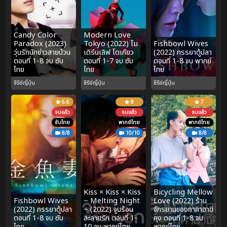
Candy Color
Modern Love
Paradox (2023)
Tokyo (2022) โม
Fishbowl Wives
วุ่นรักนักข่าวสายป่วน
เดิร์นเลิฟ โตเกียว
(2022) ภรรยาตู้ปลา
ตอนที่ 1-8 จบ ซับ
ตอนที่ 1-7 จบ ซับ
ตอนที่ 1-8 จบ พากย์
ไทย
ไทย
ไทย
ซีรีย์ญี่ปุ่น
ซีรีย์ญี่ปุ่น
ซีรีย์ญี่ปุ่น
6.6
8
7
จบแล้ว
จบแล้ว
จบแล้ว
ซับไทย
พากย์ไทย
พากย์ไทย
8/8
10/10
8/8
Kiss × Kiss × Kiss
Bicycling Mellow
Fishbowl Wives
~ Melting Night
Love (2022) ร้าน
(2022) ภรรยาตู้ปลา
~ (2022) จูบร้อน
จักรยานของทาคาฮาชิ
ตอนที่ 1-8 จบ ซับ
ละลายรัก ตอนที่ 1-
คุง ตอนที่ 1-8 จบ
ไทย
10 จบ พากย์ไทย
พากย์ไทย