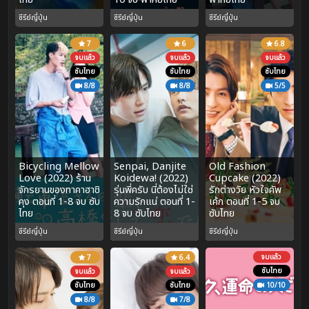
ซีรีย์ญี่ปุ่น
ซีรีย์ญี่ปุ่น
ซีรีย์ญี่ปุ่น
7
6
6.8
จบแล้ว
จบแล้ว
จบแล้ว
ซับไทย
ซับไทย
ซับไทย
8/8
8/8
5/5
Bicycling Mellow
Senpai, Danjite
Old Fashion
Love (2022) ร้าน
Koidewa! (2022)
Cupcake (2022)
จักรยานของทาคาฮาชิ
รุ่นพี่ครับ นี่ต้องไม่ใช่
รักต่างวัย หัวใจคัพ
คุง ตอนที่ 1-8 จบ ซับ
ความรักแน่ ตอนที่ 1-
เค้ก ตอนที่ 1-5 จบ
ไทย
8 จบ ซับไทย
ซับไทย
ซีรีย์ญี่ปุ่น
ซีรีย์ญี่ปุ่น
ซีรีย์ญี่ปุ่น
จบแล้ว
7
6.4
ซับไทย
จบแล้ว
จบแล้ว
ซับไทย
ซับไทย
10/10
8/8
7/8