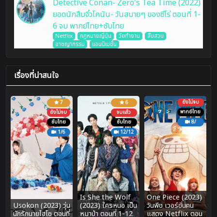
Detective Conan- Zero's Tea Time (2022)
ยอดนักสืบจิ๋วโคนัน- วันสบายๆ ของซีโร่ ตอนที่ 1-
6 จบ พากย์ไทย+ซับไทย
Netflix
กฎหมายญี่ปุ่น
วัยทำงาน
สืบสวน
อาชญากรรม
แอนนิเมชั่น
เรื่องที่น่าสนใจ
ยังไม่จบ
7
6
พากย์ไทย
ยังไม่จบ
จบแล้ว
ซับไทย
ซับไทย
8/
1/6
12/12
Is She the Wolf
One Piece (2023)
Usokon (2023) วุ่น
(2023) ใครหนอ เป็น
วันพีช เวอร์ชั่นคน
นักรักนายไฮโซ ตอนที่
หมาป่า ตอนที่ 1-12
แสดง Netflix ตอน