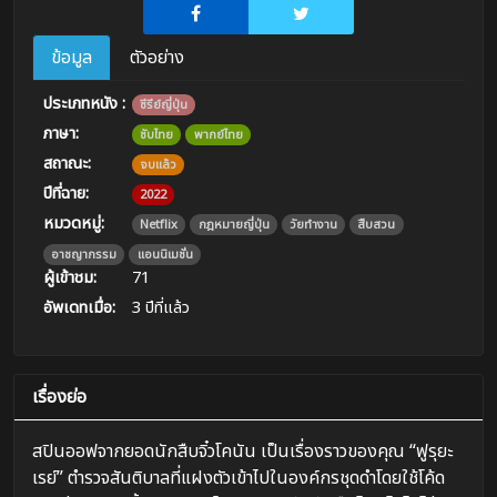
ข้อมูล
ตัวอย่าง
ประเภทหนัง :
ซีรีย์ญี่ปุ่น
ภาษา:
ซับไทย
พากย์ไทย
สถาณะ:
จบแล้ว
ปีที่ฉาย:
2022
หมวดหมู่:
Netflix
กฎหมายญี่ปุ่น
วัยทำงาน
สืบสวน
อาชญากรรม
แอนนิเมชั่น
ผู้เข้าชม:
71
อัพเดทเมื่อ:
3 ปีที่แล้ว
เรื่องย่อ
สปินออฟจากยอดนักสืบจิ๋วโคนัน เป็นเรื่องราวของคุณ “ฟูรุยะ
เรย์” ตำรวจสันติบาลที่แฝงตัวเข้าไปในองค์กรชุดดำโดยใช้โค้ด