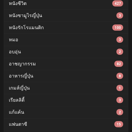
หนังชีวิต
427
หนังซามูไรญี่ปุ่น
3
หนังรักโรแมนติก
100
หมอ
3
อบอุ่น
2
อาชญากรรม
82
อาหารญี่ปุ่น
8
เกมส์ญี่ปุ่น
1
เรียลลิตี้
3
แก้แค้น
2
แฟนตาซี
15