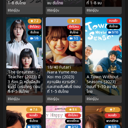
1-8 ซับไทย
จบ ซับไทย
ที่ 1-8 จบ
ซีรีย์ญี่ปุ่น
ซีรีย์ญี่ปุ่น
ซีรีย์ญี่ปุ่น
จบแล้ว
7.2
7
ซับไทย
ยังไม่จบ
ยังไม่จบ
ซับไทย
ซับไทย
9/10
1/6
1/2
18/40 Futari
The Greatest
Nara Yume mo
Teacher (2023) ปี
Koi mo (2023)
A Town Without
3 ห้อง D หนึ่งปีหลัง
ความฝัน ความรัก
Seasons (2023)
จากนี้ ใครฆ่าครู ตอน
และสายสัมพันธ์ ตอน
ตอนที่ 1-10 จบ ซับ
ที่ 1-5 ซับไทย
ที่ 1-5 ซับไทย
ไทย
ซีรีย์ญี่ปุ่น
ซีรีย์ญี่ปุ่น
ซีรีย์ญี่ปุ่น
7.6
8.6
7
จบแล้ว
ยังไม่จบ
จบแล้ว
ซับไทย
พากย์ไทย
พากย์ไทย
10/10
2/12
8/8