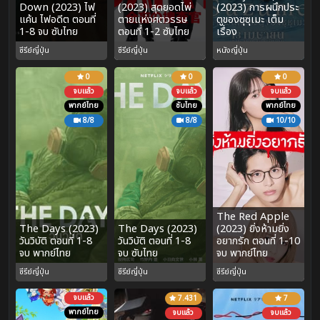
Down (2023) ไฟ
(2023) สุดยอดไพ่
(2023) การผนึกประ
แค้น ไฟอดีต ตอนที่
ตายแห่งศตวรรษ
ตูของซุซุเมะ เต็ม
1-8 จบ ซับไทย
ตอนที่ 1-2 ซับไทย
เรื่อง
ซีรีย์ญี่ปุ่น
ซีรีย์ญี่ปุ่น
หนังญี่ปุ่น
0
0
0
จบแล้ว
จบแล้ว
จบแล้ว
พากย์ไทย
ซับไทย
พากย์ไทย
8/8
8/8
10/10
The Red Apple
The Days (2023)
The Days (2023)
(2023) ยิ่งห้ามยิ่ง
วันวิบัติ ตอนที่ 1-8
วันวิบัติ ตอนที่ 1-8
อยากรัก ตอนที่ 1-10
จบ พากย์ไทย
จบ ซับไทย
จบ พากย์ไทย
ซีรีย์ญี่ปุ่น
ซีรีย์ญี่ปุ่น
ซีรีย์ญี่ปุ่น
จบแล้ว
7.431
7
พากย์ไทย
จบแล้ว
จบแล้ว