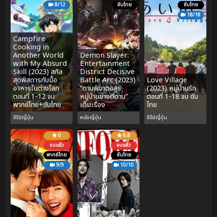
8/12
ซับไทย
ซับไทย
18/18
Campfire
Cooking in
Another World
Demon Slayer:
with My Absurd
Entertainment
Skill (2023) สกิล
District Decisive
สุดพิสดารกับมื้อ
Battle Arc (2023)
Love Village
อาหารในต่างโลก
“ดาบพิฆาตอสูร
(2023) หมู่บ้านรัก
ตอนที่ 1-12 จบ
หมู่บ้านช่างตีดาบ”
ตอนที่ 1-18 จบ ซับ
พากย์ไทย+ซับไทย
เต็มเรื่อง
ไทย
ซีรีย์ญี่ปุ่น
หนังญี่ปุ่น
ซีรีย์ญี่ปุ่น
0
6.8
จบแล้ว
จบแล้ว
พากย์ไทย
ซับไทย
9/9
10/10