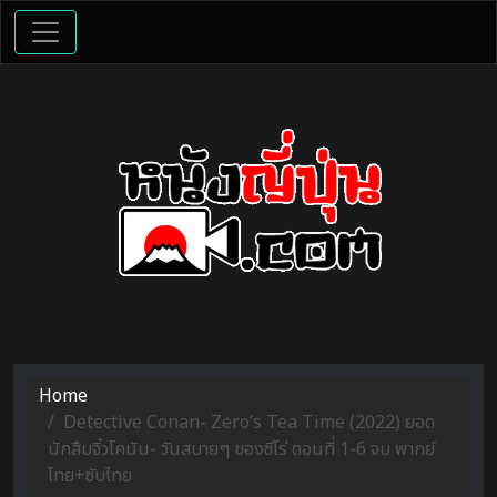
Home
Detective Conan- Zero’s Tea Time (2022) ยอด
นักสืบจิ๋วโคนัน- วันสบายๆ ของซีโร่ ตอนที่ 1-6 จบ พากย์
ไทย+ซับไทย