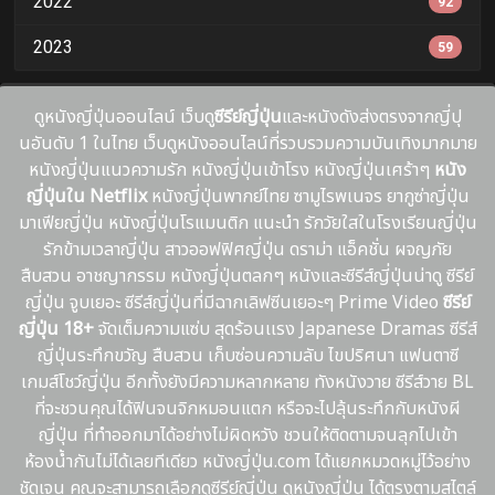
2022
92
2023
59
ดูหนังญี่ปุ่นออนไลน์ เว็บดู
ซีรีย์ญี่ปุ่น
และหนังดังส่งตรงจากญี่ปุ
นอันดับ 1 ในไทย เว็บดูหนังออนไลน์ที่รวบรวมความบันเทิงมากมาย
หนังญี่ปุ่นแนวความรัก หนังญี่ปุ่นเข้าโรง หนังญี่ปุ่นเศร้าๆ
หนัง
ญี่ปุ่นใน Netflix
หนังญี่ปุ่นพากย์ไทย ซามูไรพเนจร ยากูซ่าญี่ปุ่น
มาเฟียญี่ปุ่น หนังญี่ปุ่นโรแมนติก แนะนํา รักวัยใสในโรงเรียนญี่ปุ่น
รักข้ามเวลาญี่ปุ่น สาวออฟฟิศญี่ปุ่น ดราม่า แอ็คชั่น ผจญภัย
สืบสวน อาชญากรรม หนังญี่ปุ่นตลกๆ หนังและซีรีส์ญี่ปุ่นน่าดู ซีรีย์
ญี่ปุ่น จูบเยอะ ซีรีส์ญี่ปุ่นที่มีฉากเลิฟซีนเยอะๆ Prime Video
ซีรีย์
ญี่ปุ่น 18+
จัดเต็มความแซ่บ สุดร้อนเเรง Japanese Dramas ซีรีส์
ญี่ปุ่นระทึกขวัญ สืบสวน เก็บซ่อนความลับ ไขปริศนา แฟนตาซี
เกมส์โชว์ญี่ปุ่น อีกทั้งยังมีความหลากหลาย ทังหนังวาย ซีรีส์วาย BL
ที่จะชวนคุณได้ฟินจนจิกหมอนแตก หรือจะไปลุ้นระทึกกับหนังผี
ญี่ปุ่น ที่ทำออกมาได้อย่างไม่ผิดหวัง ชวนให้ติดตามจนลุกไปเข้า
ห้องน้ำกันไม่ได้เลยทีเดียว หนังญี่ปุ่น.com ได้แยกหมวดหมู่ไว้อย่าง
ชัดเจน คุณจะสามารถเลือกดูซีรีย์ญี่ปุ่น ดูหนังญี่ปุ่น ได้ตรงตามสไตล์