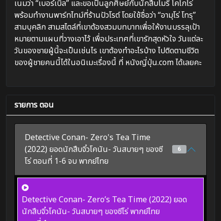
เนมว่า “เบอร์เบิ้ล” และขอเป็นลูกศิษย์กับนักสืบโมริ โคโกโร่
พร้อมทำงานพาร์ทไทม์ที่ร้านปัวโรต์ โดยใช้ชื่อว่า “อามุโร่ โทรุ”
สามบุคลิก สามสไตล์ที่เขาต้องสวมบทบาทเพื่อให้งานบรรลุเป้า
หมายตามแผนที่วางเอาไว้ เพื่อประเทศที่เขารักสุดหัวใจ วันแต่ละ
วันของชายผู้นี้จะเป็นเช่นไร เขาต้องทำอะไรบ้าง ไปติดตามชีวิต
ของผู้ชายคนนี้ได้ในอนิเมะเรื่องนี้ ที่ หนังญี่ปุ่น.com ได้เลยคะ
รายการ ตอน
Detective Conan- Zero's Tea Time
(2022) ยอดนักสืบจิ๋วโคนัน- วันสบายๆ ของซี
6
โร่ ตอนที่ 1-6 จบ พากย์ไทย
Detective Conan- Zero’s Tea Time (2022) ยอด
นักสืบจิ๋วโคนัน- วันสบายๆ ของซีโร่ พากย์ไทย