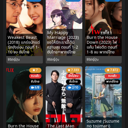
My Happy
Weakest Beast
Marriage (2023)
Burn the House
(2018) แกร่งนักแต่
ขอให้รักเรานี้ได้มี
Down (2023) ไฟ
รักยังอ่อน ตอนที่ 1-
ความสุข ตอนที่ 1-2
แค้น ไฟอดีต ตอนที่
10 จบ ซับไทย
ซับไทย+พากย์ไทย
1-8 จบ พากย์ไทย
ซีรีย์ญี่ปุ่น
ซีรีย์ญี่ปุ่น
ซีรีย์ญี่ปุ่น
7
7.333
7.872
จบแล้ว
ยังไม่จบ
จบแล้ว
ซับไทย
ซับไทย
พากย์ไทย
6/8
2/10
Suzume (Suzume
Burn the House
The Last Man
no tojimari)