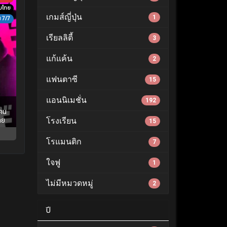
ับไทย
เกมส์ญี่ปุ่น
1
7/7
เรียลลิตี้
3
แก้แค้น
2
แฟนตาซี
15
แอนนิเมชั่น
192
มคน
ทย
โรงเรียน
15
โรแมนติก
7
ใจฟู
1
ไม่มีหมวดหมู่
2
ปี