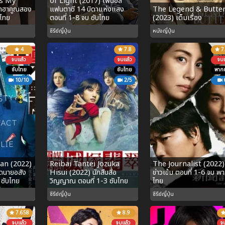
’s My
of Light (2017) ไฟนอล
ซ่าฮาคูณสอง
แฟนตาซี 14 บิดาแห่งแสง
The Legend & Butter
บไทย
ตอนที่ 1-8 จบ ซับไทย
(2023) เต็มเรื่อง
ซีรีย์ญี่ปุ่น
หนังญี่ปุ่น
4
7.8
7
จบแล้ว
จบแล้ว
จบแ
ซับไทย
ซับไทย
พากย
10/10
2/5
an (2022)
Reibai Tantei Jozuka
The Journalist (2022)
อดนายอสัง
Hisui (2022) นักสืบสื่อ
ข่าวเข้ม ตอนที่ 1-6 จบ พา
 ซับไทย
วิญญาณ ตอนที่ 1-3 ซับไทย
ไทย
ซีรีย์ญี่ปุ่น
ซีรีย์ญี่ปุ่น
7.658
8.9
จบแล้ว
จบแล้ว
จ