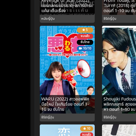
Revenge of Scar (2022)
From Today, It
แขนกลคนแปรธาตุ-สการ์ชำระ
Turn!! (2018) คู่
แค้น เต็มเรื่อง
ตอนที่ 1-10 จบ ซั
หนังญี่ปุ่น
ซีรีย์ญี่ปุ่น
5
จบแล้ว
ซับไทย
10/10
WARU (2022) สาวออฟฟิศ
Shoujiki Fudous
มือใหม่ ใจเกินร้อย ตอนที่ 1-
พลิกกลยุทธ์ สุดย
10 จบ ซับไทย
หา ตอนที่ 1-10 จบ
ซีรีย์ญี่ปุ่น
ซีรีย์ญี่ปุ่น
10
จบแล้ว