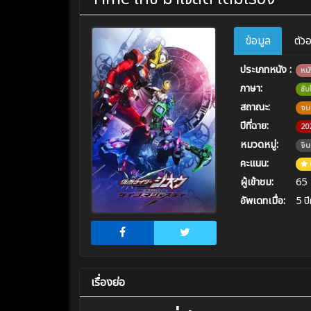
ข้อมูล
ตัว
ประเภทหนัง :
หนั
ภาษา:
ซั
สถาณะ:
จบ
ปีที่ฉาย:
20
หมวดหมู่:
จิ
คะแนน:
ผู้เข้าชม:
65
อัพเดทเมื่อ:
5 ปี
เรื่องย่อ