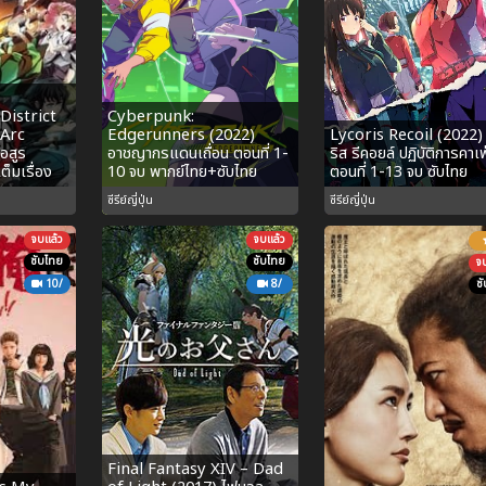
District
Cyberpunk:
 Arc
Edgerunners (2022)
Lycoris Recoil (2022)
อสูร
อาชญากรแดนเถื่อน ตอนที่ 1-
ริส รีคอยล์ ปฏิบัติการคาเ
เต็มเรื่อง
10 จบ พากย์ไทย+ซับไทย
ตอนที่ 1-13 จบ ซับไทย
ซีรีย์ญี่ปุ่น
ซีรีย์ญี่ปุ่น
จบแล้ว
จบแล้ว
ซับไทย
ซับไทย
จ
10/
8/
ซ
Final Fantasy XIV – Dad