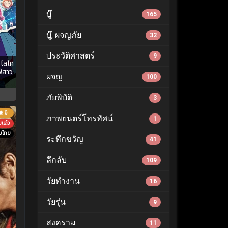
บู๊
165
บู๊, ผจญภัย
32
ประวัติศาสตร์
9
 ไลโค
ฟ่สาว
ผจญ
100
ภัยพิบัติ
3
6
ภาพยนตร์โทรทัศน์
1
บแล้ว
ับไทย
ระทึกขวัญ
41
ลึกลับ
109
วัยทำงาน
16
วัยรุ่น
9
สงคราม
11