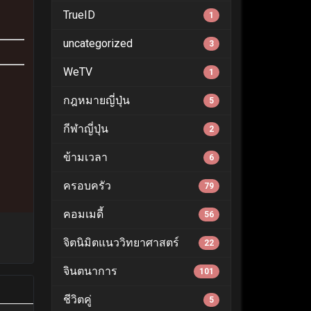
TrueID
1
uncategorized
3
WeTV
1
กฎหมายญี่ปุ่น
5
กีฬาญี่ปุ่น
2
ข้ามเวลา
6
ครอบครัว
79
คอมเมดี้
56
จิตนิมิตแนววิทยาศาสตร์
22
จินตนาการ
101
ชีวิตคู่
5