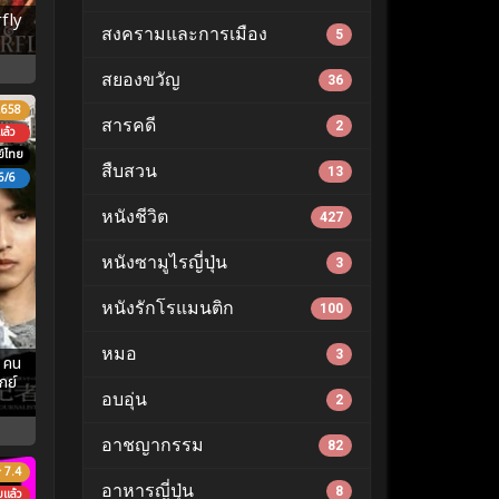
fly
สงครามและการเมือง
5
สยองขวัญ
36
.658
สารคดี
2
ล้ว
์ไทย
สืบสวน
13
6/6
หนังชีวิต
427
หนังซามูไรญี่ปุ่น
3
หนังรักโรแมนติก
100
หมอ
3
 คน
กย์
อบอุ่น
2
อาชญากรรม
82
7.4
อาหารญี่ปุ่น
8
บแล้ว