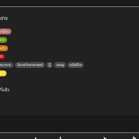
อย่าง
งญี่ปุ่น
บไทย
แล้ว
20
นตนาการ
นิยายวิทยาศาสตร์
บู๊
ผจญ
หนังชีวิต
6.7
ที่แล้ว