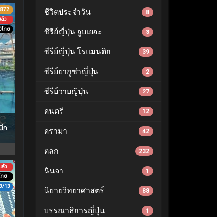
.872
ชีวิตประจำวัน
8
ล้ว
์ไทย
ซีรีย์ญี่ปุ่น จูบเยอะ
3
ซีรีย์ญี่ปุ่น โรแมนติก
39
ซีรีย์ยากูซ่าญี่ปุ่น
2
ซีรีย์วายญี่ปุ่น
27
ดนตรี
12
นึก
ดราม่า
42
ตลก
232
ล้ว
นินจา
1
ไทย
3/13
นิยายวิทยาศาสตร์
88
บรรณาธิการญี่ปุ่น
1