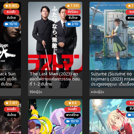
8.455
7.333
7
จบแล้ว
ยังไม่จบ
จบแ
ซับไทย
ซับไทย
พากย
10/10
2/10
ack Sun
The Last Man (2023) สุด
Suzume (Suzume no
อร์ แบล็ก
ยอดไพ่ตายแห่งศตวรรษ ตอน
tojimari) (2023) การผ
 ซับไทย
ที่ 1-2 ซับไทย
ประตูของซุซุเมะ เต็มเรื่อง
ซีรีย์ญี่ปุ่น
หนังญี่ปุ่น
จบแ
7.431
8.6
ซับ
จบแล้ว
จบแล้ว
ซับไทย
พากย์ไทย
1
10/10