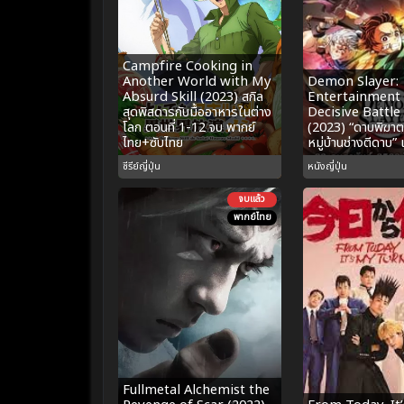
Campfire Cooking in
Another World with My
Demon Slayer:
Absurd Skill (2023) สกิล
Entertainment 
สุดพิสดารกับมื้ออาหารในต่าง
Decisive Battle
โลก ตอนที่ 1-12 จบ พากย์
(2023) “ดาบพิฆาต
ไทย+ซับไทย
หมู่บ้านช่างตีดาบ” 
ซีรีย์ญี่ปุ่น
หนังญี่ปุ่น
จบแล้ว
พากย์ไทย
Fullmetal Alchemist the