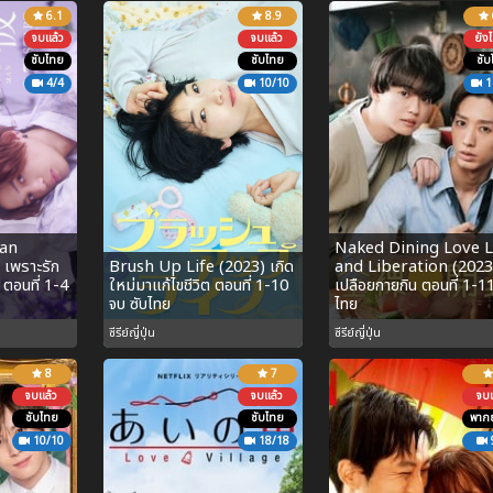
6.1
8.9
จบแล้ว
จบแล้ว
ยังไ
ซับไทย
ซับไทย
ซับ
4/4
10/10
1
Man
Naked Dining Love L
 เพราะรัก
Brush Up Life (2023) เกิด
and Liberation (2023
ตอนที่ 1-4
ใหม่มาแก้ไขชีวิต ตอนที่ 1-10
เปลือยกายกิน ตอนที่ 1-11
จบ ซับไทย
ไทย
ซีรีย์ญี่ปุ่น
ซีรีย์ญี่ปุ่น
8
7
จบแล้ว
จบแล้ว
จบแ
ซับไทย
ซับไทย
พากย
10/10
18/18