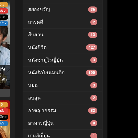
6.3
สยองขวัญ
36
ม่จบ
ไทย
สารคดี
2
1/12
สืบสวน
13
หนังชีวิต
427
หนังซามูไรญี่ปุ่น
3
ife
หนังรักโรแมนติก
100
)
 ซับ
หมอ
3
อบอุ่น
2
0
อาชญากรรม
82
ล้ว
์ไทย
อาหารญี่ปุ่น
8
9/9
เกมส์ญี่ปุ่น
1