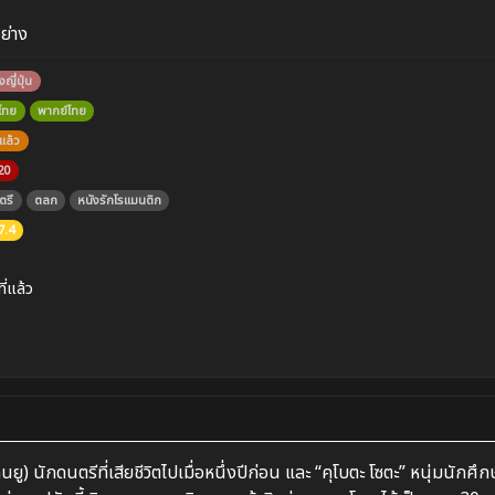
อย่าง
งญี่ปุ่น
บไทย
พากย์ไทย
แล้ว
20
ตรี
ตลก
หนังรักโรแมนติก
7.4
ที่แล้ว
คนยู) นักดนตรีที่เสียชีวิตไปเมื่อหนึ่งปีก่อน และ “คุโบตะ โซตะ” หนุ่มนักศึกษ