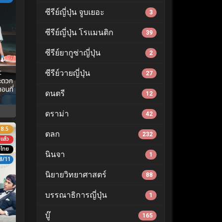
ซีรีย์ญี่ปุ่น จูบเยอะ
3
ซีรีย์ญี่ปุ่น โรแมนติก
39
ซีรีย์ยากูซ่าญี่ปุ่น
2
t
ซีรีย์วายญี่ปุ่น
27
ะดวก
ตอนที่
ดนตรี
12
ดราม่า
42
8.5
ตลก
232
แล้ว
บไทย
นินจา
1
8/11
นิยายวิทยาศาสตร์
88
บรรณาธิการญี่ปุ่น
1
บู๊
165