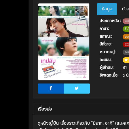
ข้อมูล
ตัว
ประเภทหนัง :
หนั
ภาษา:
ซั
สถาณะ:
จบ
ปีที่ฉาย:
20
หมวดหมู่:
ดน
คะแนน:
ผู้เข้าชม:
81
อัพเดทเมื่อ:
5 ปี
เรื่องย่อ
ดูหนังญี่ปุ่น เรื่องราวเกี่ยวกับ “มิยาตะ อากิ” (แมคเ