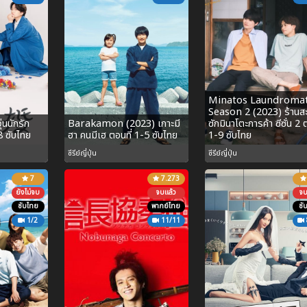
Minatos Laundroma
Season 2 (2023) ร้านส
นนักรัก
Barakamon (2023) เกาะมี
ซักมินาโตะการค้า ซีซั่น 2 
8 ซับไทย
ฮา คนมีเฮ ตอนที่ 1-5 ซับไทย
1-9 ซับไทย
ซีรีย์ญี่ปุ่น
ซีรีย์ญี่ปุ่น
7
7.273
ยังไม่จบ
จบแล้ว
จบ
ซับไทย
พากย์ไทย
ซั
1/2
11/11