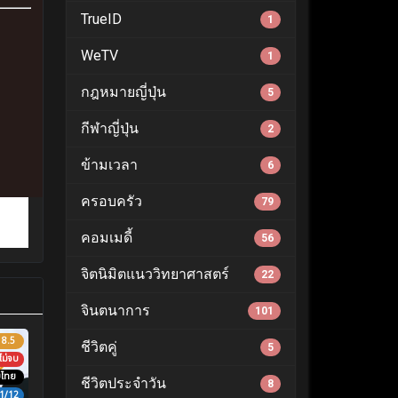
TrueID
1
WeTV
1
กฎหมายญี่ปุ่น
5
กีฬาญี่ปุ่น
2
ข้ามเวลา
6
ครอบครัว
79
คอมเมดี้
56
จิตนิมิตแนววิทยาศาสตร์
22
จินตนาการ
101
8.5
ชีวิตคู่
5
ไม่จบ
บไทย
ชีวิตประจำวัน
8
1/12