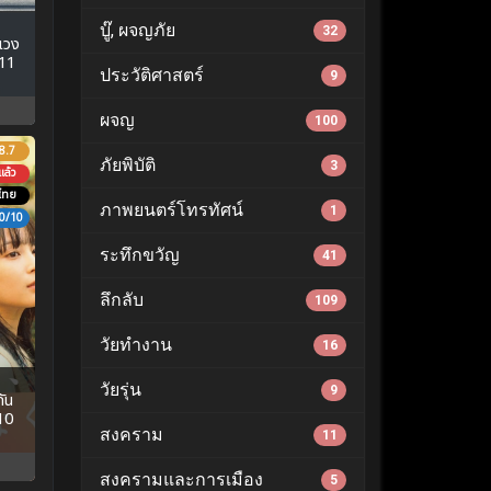
บู๊, ผจญภัย
32
เวง
-11
ประวัติศาสตร์
9
ผจญ
100
8.7
ภัยพิบัติ
3
ล้ว
ไทย
ภาพยนตร์โทรทัศน์
1
0/10
ระทึกขวัญ
41
ลึกลับ
109
วัยทำงาน
16
วัยรุ่น
9
ัน
-10
สงคราม
11
สงครามและการเมือง
5