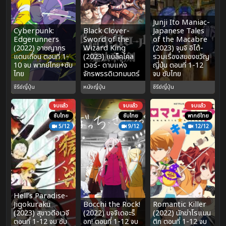
Junji Ito Maniac-
Cyberpunk:
Black Clover-
Japanese Tales
Edgerunners
Sword of the
of the Macabre
(2022) อาชญากร
Wizard King
(2023) จุนจิ อิโต้-
แดนเถื่อน ตอนที่ 1-
(2023) แบล็คโคล
รวมเรื่องสยองขวัญ
10 จบ พากย์ไทย+ซับ
เวอร์- ดาบแห่ง
ญี่ปุ่น ตอนที่ 1-12
ไทย
จักรพรรดิเวทมนตร์
จบ ซับไทย
ซีรีย์ญี่ปุ่น
หนังญี่ปุ่น
ซีรีย์ญี่ปุ่น
จบแล้ว
จบแล้ว
จบแล้ว
ซับไทย
ซับไทย
พากย์ไทย
5/12
9/12
12/12
Hell’s Paradise-
Jigokuraku
Bocchi the Rock!
Romantic Killer
(2023) สุขาวดีอเวจี
(2022) บจจิเดอะร็
(2022) นักฆ่าโรแมน
ตอนที่ 1-12 จบ ซับ
อก! ตอนที่ 1-12 จบ
ติก ตอนที่ 1-12 จบ