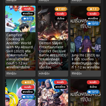
ซีรีย์ญี่ปุ่น
ซีรีย์ญี่ปุ่น
ซีรีย์ญี่ปุ่น
จบแล้ว
7.431
7.3
พากย์ไทย
จบแล้ว
จบแล้ว
8/12
ซับไทย
พากย์ไทย
12/12
Campfire
Cooking in
Another World
Demon Slayer:
with My Absurd
Entertainment
Skill (2023) สกิล
District Decisive
สุดพิสดารกับมื้อ
Battle Arc (2023)
Junji Ito (2023) จุน
อาหารในต่างโลก
“ดาบพิฆาตอสูร
จิ อิโต้: รวมเรื่อง
ตอนที่ 1-12 จบ
หมู่บ้านช่างตีดาบ”
สยองขวัญญี่ปุ่น ตอน
พากย์ไทย+ซับไทย
เต็มเรื่อง
ที่ 1-12 จบ พากย์ไทย
ซีรีย์ญี่ปุ่น
หนังญี่ปุ่น
ซีรีย์ญี่ปุ่น
จบแล้ว
จบแล้ว
8.6
พากย์ไทย
ซับไทย
จบแล้ว
พากย์ไทย
12/12
10/10