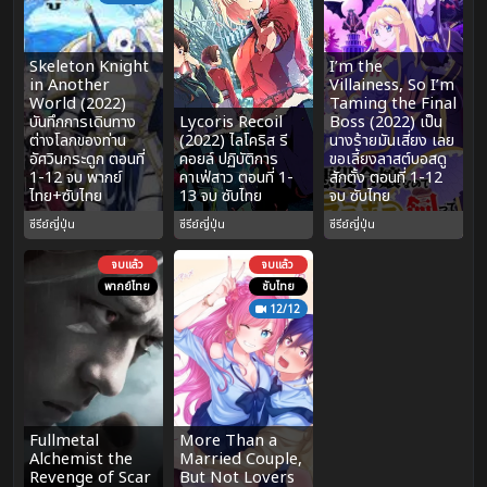
Skeleton Knight
I’m the
in Another
Villainess, So I’m
World (2022)
Taming the Final
บันทึกการเดินทาง
Lycoris Recoil
Boss (2022) เป็น
ต่างโลกของท่าน
(2022) ไลโคริส รี
นางร้ายมันเสี่ยง เลย
อัศวินกระดูก ตอนที่
คอยล์ ปฏิบัติการ
ขอเลี้ยงลาสต์บอสดู
1-12 จบ พากย์
คาเฟ่สาว ตอนที่ 1-
สักตั้ง ตอนที่ 1-12
ไทย+ซับไทย
13 จบ ซับไทย
จบ ซับไทย
ซีรีย์ญี่ปุ่น
ซีรีย์ญี่ปุ่น
ซีรีย์ญี่ปุ่น
จบแล้ว
จบแล้ว
พากย์ไทย
ซับไทย
12/12
Fullmetal
More Than a
Alchemist the
Married Couple,
Revenge of Scar
But Not Lovers