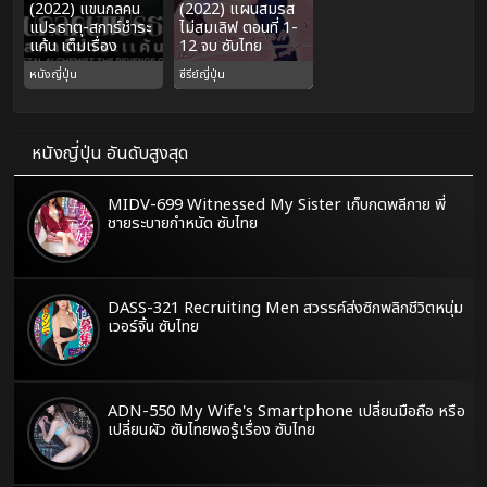
(2022) แขนกลคน
(2022) แผนสมรส
แปรธาตุ-สการ์ชำระ
ไม่สมเลิฟ ตอนที่ 1-
แค้น เต็มเรื่อง
12 จบ ซับไทย
หนังญี่ปุ่น
ซีรีย์ญี่ปุ่น
หนังญี่ปุ่น อันดับสูงสุด
MIDV-699 Witnessed My Sister เก็บกดพลีกาย พี่
ชายระบายกำหนัด ซับไทย
DASS-321 Recruiting Men สวรรค์ส่งซิกพลิกชีวิตหนุ่ม
เวอร์จิ้น ซับไทย
ADN-550 My Wife's Smartphone เปลี่ยนมือถือ หรือ
เปลี่ยนผัว ซับไทยพอรู้เรื่อง ซับไทย