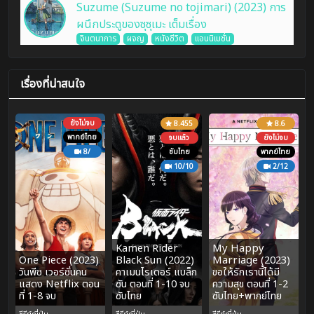
Suzume (Suzume no tojimari) (2023) การ
ผนึกประตูของซุซุเมะ เต็มเรื่อง
จินตนาการ
ผจญ
หนังชีวิต
แอนนิเมชั่น
เรื่องที่น่าสนใจ
ยังไม่จบ
8.455
8.6
พากย์ไทย
จบแล้ว
ยังไม่จบ
8/
ซับไทย
พากย์ไทย
10/10
2/12
Kamen Rider
My Happy
One Piece (2023)
Black Sun (2022)
Marriage (2023)
วันพีช เวอร์ชั่นคน
คาเมนไรเดอร์ แบล็ก
ขอให้รักเรานี้ได้มี
แสดง Netflix ตอน
ซัน ตอนที่ 1-10 จบ
ความสุข ตอนที่ 1-2
ที่ 1-8 จบ
ซับไทย
ซับไทย+พากย์ไทย