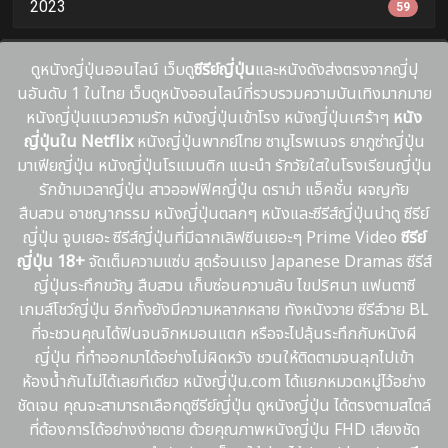
2023
59
ดูหนังญี่ปุ่นออนไลน์ เว็บดู
ซีรีย์ญี่ปุ่น
และหนังดังส่งตรงจากญี่ปุ
นอันดับ 1 ในไทย เว็บดูหนังออนไลน์ที่รวบรวมความบันเทิงมากมาย
หนังญี่ปุ่นแนวความรัก หนังญี่ปุ่นเข้าโรง หนังญี่ปุ่นเศร้าๆ
หนัง
ญี่ปุ่นใน Netflix
หนังญี่ปุ่นพากย์ไทย ซามูไรพเนจร ยากูซ่าญี่ปุ่น
มาเฟียญี่ปุ่น หนังญี่ปุ่นโรแมนติก แนะนํา รักวัยใสในโรงเรียนญี่ปุ่น
รักข้ามเวลาญี่ปุ่น สาวออฟฟิศญี่ปุ่น ดราม่า แอ็คชั่น ผจญภัย
สืบสวน อาชญากรรม หนังญี่ปุ่นตลกๆ หนังและซีรีส์ญี่ปุ่นน่าดู ซีรีย์
ญี่ปุ่น จูบเยอะ ซีรีส์ญี่ปุ่นที่มีฉากเลิฟซีนเยอะๆ Prime Video
ซีรีย์
ญี่ปุ่น 18+
จัดเต็มความแซ่บ สุดร้อนเเรง Japanese Dramas ซีรีส์
ญี่ปุ่นระทึกขวัญ สืบสวน เก็บซ่อนความลับ ไขปริศนา แฟนตาซี
เกมส์โชว์ญี่ปุ่น อีกทั้งยังมีความหลากหลาย ทังหนังวาย ซีรีส์วาย BL
ที่จะชวนคุณได้ฟินจนจิกหมอนแตก หรือจะไปลุ้นระทึกกับหนังผี
ญี่ปุ่น ที่ทำออกมาได้อย่างไม่ผิดหวัง ชวนให้ติดตามจนลุกไปเข้า
ห้องน้ำกันไม่ได้เลยทีเดียว หนังญี่ปุ่น.com ได้แยกหมวดหมู่ไว้อย่าง
ชัดเจน คุณจะสามารถเลือกดูซีรีย์ญี่ปุ่น ดูหนังญี่ปุ่น ได้ตรงตามสไตล์
ที่ต้องการได้อย่างง่ายดาย ด้วยคุณภาพหนังญี่ปุ่น FHD เสียงชัด