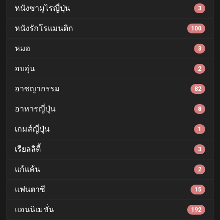
หนังซามูไรญี่ปุ่น
3
หนังรักโรแมนติก
100
หมอ
3
อบอุ่น
2
อาชญากรรม
82
อาหารญี่ปุ่น
8
เกมส์ญี่ปุ่น
1
เรียลลิตี้
3
แก้แค้น
2
แฟนตาซี
15
แอนนิเมชั่น
192