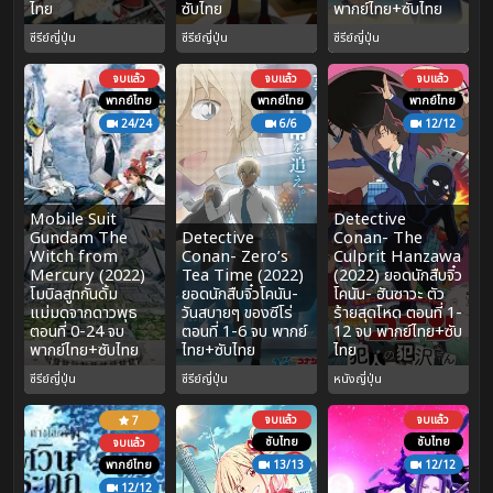
ไทย
ซับไทย
พากย์ไทย+ซับไทย
ซีรีย์ญี่ปุ่น
ซีรีย์ญี่ปุ่น
ซีรีย์ญี่ปุ่น
จบแล้ว
จบแล้ว
จบแล้ว
พากย์ไทย
พากย์ไทย
พากย์ไทย
24/24
6/6
12/12
Mobile Suit
Detective
Gundam The
Detective
Conan- The
Witch from
Conan- Zero’s
Culprit Hanzawa
Mercury (2022)
Tea Time (2022)
(2022) ยอดนักสืบจิ๋ว
โมบิลสูทกันดั้ม
ยอดนักสืบจิ๋วโคนัน-
โคนัน- ฮันซาวะ ตัว
แม่มดจากดาวพุธ
วันสบายๆ ของซีโร่
ร้ายสุดโหด ตอนที่ 1-
ตอนที่ 0-24 จบ
ตอนที่ 1-6 จบ พากย์
12 จบ พากย์ไทย+ซับ
พากย์ไทย+ซับไทย
ไทย+ซับไทย
ไทย
ซีรีย์ญี่ปุ่น
ซีรีย์ญี่ปุ่น
หนังญี่ปุ่น
จบแล้ว
จบแล้ว
7
ซับไทย
ซับไทย
จบแล้ว
พากย์ไทย
13/13
12/12
12/12