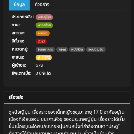
ข้อมูล
ตัวอย่าง
ประเภทหนัง :
หนังญี่ปุ่น
ภาษา:
พากย์ไทย
สถาณะ:
จบแล้ว
ปีที่ฉาย:
2023
หมวดหมู่:
จินตนาการ
ผจญ
หนังชีวิต
แอนนิเมชั่น
คะแนน:
7.872
ผู้เข้าชม:
678
อัพเดทเมื่อ:
3 ปีที่แล้ว
เรื่องย่อ
ดูหนังญี่ปุ่น เรื่องราวของเด็กหญิงซุซุเมะ อายุ 17 ปี อาศัยอยู่ใน
เมืองที่เงียบสงบ บนเกาะคีวซู ของประเทศญี่ปุ่น เรื่องราวได้เริ่ม
ขึ้นเมื่อซุซุเมะได้พบกับชายหนุ่มคนหนึ่งที่กำลังตามหา “ประตู”
ทั้งสองได้ร่วมกันตามหาประตูเก่าบานนั้น ซึ่งอยู่ในบ้านร้าง