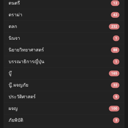
ดนตรี
12
ดราม่า
42
ตลก
232
นินจา
1
นิยายวิทยาศาสตร์
88
บรรณาธิการญี่ปุ่น
1
บู๊
165
บู๊, ผจญภัย
32
ประวัติศาสตร์
9
ผจญ
100
ภัยพิบัติ
3