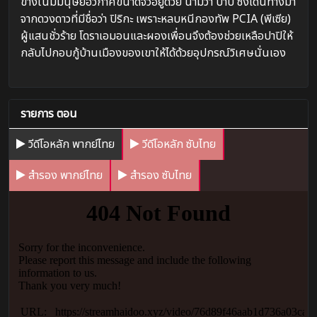
ข้างในมีมนุษย์อวกาศขนาดจิ๋วอยู่ด้วย นามว่า ปาปิ ซึ่งเดินทางมา
จากดวงดาวที่มีชื่อว่า ปิริกะ เพราะหลบหนีกองทัพ PCIA (พีเซีย)
ผู้แสนชั่วร้าย โดราเอมอนและผองเพื่อนจึงต้องช่วยเหลือปาปิให้
กลับไปกอบกู้บ้านเมืองของเขาให้ได้ด้วยอุปกรณ์วิเศษนั่นเอง
รายการ ตอน
วีดีโอหลัก พากย์ไทย
วีดีโอหลัก ซับไทย
สำรอง พากย์ไทย
สำรอง ซับไทย