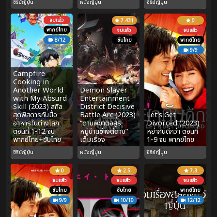
ซีรีย์ญี่ปุ่น
หนังญี่ปุ่น
ซีรีย์ญี่ปุ่น
จบแล้ว
7.431
0
พากย์ไทย
จบแล้ว
จบแล้ว
8/12
ซับไทย
พากย์ไทย
9/9
Campfire
Cooking in
Another World
Demon Slayer:
with My Absurd
Entertainment
Skill (2023) สกิล
District Decisive
สุดพิสดารกับมื้อ
Battle Arc (2023)
Let’s Get
อาหารในต่างโลก
“ดาบพิฆาตอสูร
Divorced (2023)
ตอนที่ 1-12 จบ
หมู่บ้านช่างตีดาบ”
หย่ากันดีกว่า ตอนที่
พากย์ไทย+ซับไทย
เต็มเรื่อง
1-9 จบ พากย์ไทย
ซีรีย์ญี่ปุ่น
หนังญี่ปุ่น
ซีรีย์ญี่ปุ่น
0
2.5
7.3
จบแล้ว
จบแล้ว
จบแล้ว
ซับไทย
ซับไทย
พากย์ไทย
9/9
10/10
12/12