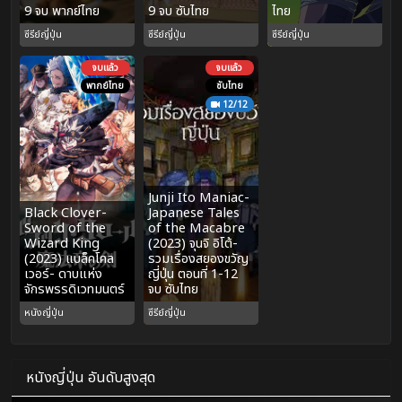
9 จบ พากย์ไทย
9 จบ ซับไทย
ไทย
ซีรีย์ญี่ปุ่น
ซีรีย์ญี่ปุ่น
ซีรีย์ญี่ปุ่น
จบแล้ว
จบแล้ว
พากย์ไทย
ซับไทย
12/12
Junji Ito Maniac-
Black Clover-
Japanese Tales
Sword of the
of the Macabre
Wizard King
(2023) จุนจิ อิโต้-
(2023) แบล็คโคล
รวมเรื่องสยองขวัญ
เวอร์- ดาบแห่ง
ญี่ปุ่น ตอนที่ 1-12
จักรพรรดิเวทมนตร์
จบ ซับไทย
หนังญี่ปุ่น
ซีรีย์ญี่ปุ่น
หนังญี่ปุ่น อันดับสูงสุด