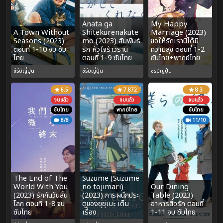
Anata ga
My Happy
A Town Without
Shitekurenakute
Marriage (2023)
Seasons (2023)
mo (2023) สัมพันธ์
ขอให้รักเรานี้ได้มี
ตอนที่ 1-10 จบ ซับ
รัก หัวใจร้าวราน
ความสุข ตอนที่ 1-2
ไทย
ตอนที่ 1-9 ซับไทย
ซับไทย+พากย์ไทย
ซีรีย์ญี่ปุ่น
ซีรีย์ญี่ปุ่น
ซีรีย์ญี่ปุ่น
6.5
7.872
8.3
จบแล้ว
จบแล้ว
จบแล้ว
ซับไทย
พากย์ไทย
ซับไทย
8/8
11/10
The End of The
Suzume (Suzume
World With You
no tojimari)
Our Dining
(2023) รักกันวันสิ้น
(2023) การผนึกประ
Table (2023)
โลก ตอนที่ 1-8 จบ
ตูของซุซุเมะ เต็ม
อาหารสื่อรัก ตอนที่
ซับไทย
เรื่อง
1-11 จบ ซับไทย