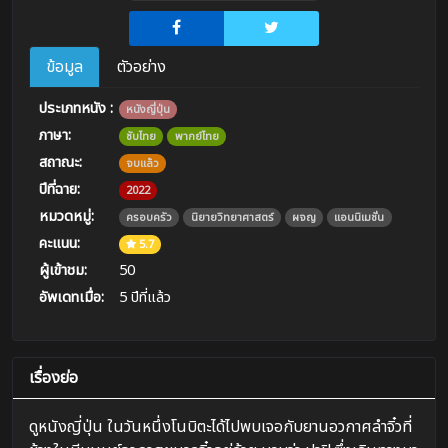
ข้อมูล
ตัวอย่าง
ประเภทหนัง :
หนังญี่ปุ่น
ภาษา:
ซับไทย
พากย์ไทย
สถาณะ:
จบแล้ว
ปีที่ฉาย:
2022
หมวดหมู่:
ครอบครัว
นิยายวิทยาศาสตร์
ผจญ
แอนนิเมชั่น
คะแนน:
5.7
ผู้เข้าชม:
50
อัพเดทเมื่อ:
5 ปีที่แล้ว
เรื่องย่อ
ดูหนังญี่ปุ่น ในวันหนึ่งโนบิตะได้ไปพบเจอกับยานอวกาศลำจิ๋วที่