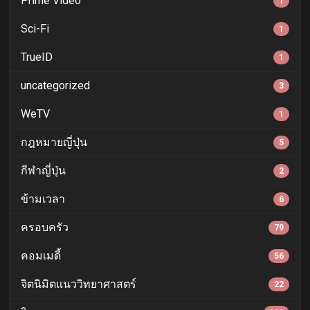
Prime Video
1
Sci-Fi
1
TrueID
1
uncategorized
3
WeTV
1
กฎหมายญี่ปุ่น
5
กีฬาญี่ปุ่น
2
ข้ามเวลา
6
ครอบครัว
79
คอมเมดี้
56
จิตนิมิตแนววิทยาศาสตร์
22